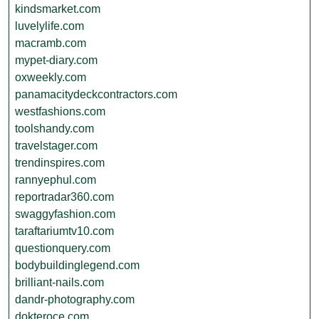
kindsmarket.com
luvelylife.com
macramb.com
mypet-diary.com
oxweekly.com
panamacitydeckcontractors.com
westfashions.com
toolshandy.com
travelstager.com
trendinspires.com
rannyephul.com
reportradar360.com
swaggyfashion.com
taraftariumtv10.com
questionquery.com
bodybuildinglegend.com
brilliant-nails.com
dandr-photography.com
dokteroce.com