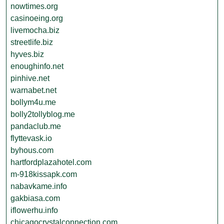
nowtimes.org
casinoeing.org
livemocha.biz
streetlife.biz
hyves.biz
enoughinfo.net
pinhive.net
warnabet.net
bollym4u.me
bolly2tollyblog.me
pandaclub.me
flyttevask.io
byhous.com
hartfordplazahotel.com
m-918kissapk.com
nabavkame.info
gakbiasa.com
iflowerhu.info
chicagocrystalconnection.com