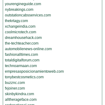
yourengineguide.com
nybreakings.com
outstationcabsservices.com
thekrtagy.com
xchangeindia.com
coolmicrotech.com
dreamhousehack.com
the-techteacher.com
automobilenews-online.com
fashionalltimes.com
totaldigitalforum.com
technoarmaan.com
empresasposicionamientoweb.com
tonybestcosmetics.com
buzznc.com
fxjoiner.com
skinbykindra.com
alltherageface.com