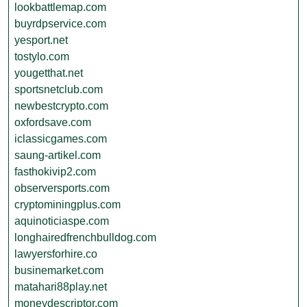
lookbattlemap.com
buyrdpservice.com
yesport.net
tostylo.com
yougetthat.net
sportsnetclub.com
newbestcrypto.com
oxfordsave.com
iclassicgames.com
saung-artikel.com
fasthokivip2.com
observersports.com
cryptominingplus.com
aquinoticiaspe.com
longhairedfrenchbulldog.com
lawyersforhire.co
businemarket.com
matahari88play.net
moneydescriptor.com