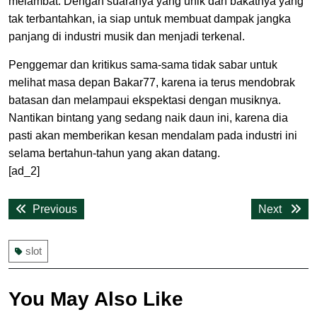
melambat. Dengan suaranya yang unik dan bakatnya yang
tak terbantahkan, ia siap untuk membuat dampak jangka
panjang di industri musik dan menjadi terkenal.
Penggemar dan kritikus sama-sama tidak sabar untuk
melihat masa depan Bakar77, karena ia terus mendobrak
batasan dan melampaui ekspektasi dengan musiknya.
Nantikan bintang yang sedang naik daun ini, karena dia
pasti akan memberikan kesan mendalam pada industri ini
selama bertahun-tahun yang akan datang.
[ad_2]
Post
Previous
Next
Previous
Next
navigation
post:
post:
slot
You May Also Like