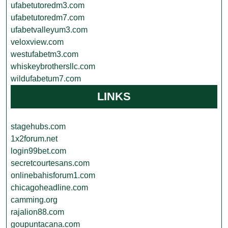
ufabetutoredm3.com
ufabetutoredm7.com
ufabetvalleyum3.com
veloxview.com
westufabetm3.com
whiskeybrothersllc.com
wildufabetum7.com
LINKS
stagehubs.com
1x2forum.net
login99bet.com
secretcourtesans.com
onlinebahisforum1.com
chicagoheadline.com
camming.org
rajalion88.com
goupuntacana.com