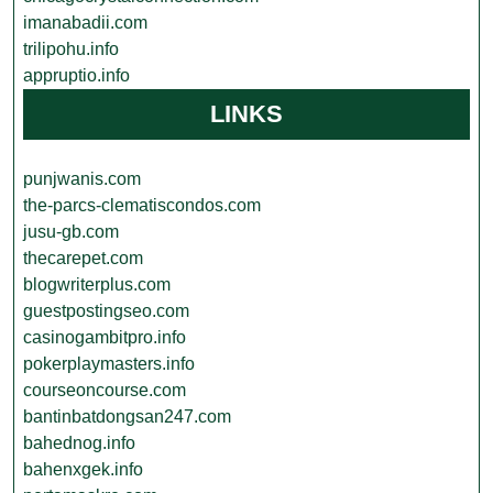
imanabadii.com
trilipohu.info
appruptio.info
LINKS
punjwanis.com
the-parcs-clematiscondos.com
jusu-gb.com
thecarepet.com
blogwriterplus.com
guestpostingseo.com
casinogambitpro.info
pokerplaymasters.info
courseoncourse.com
bantinbatdongsan247.com
bahednog.info
bahenxgek.info