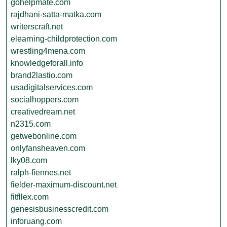
gohelpmate.com
rajdhani-satta-matka.com
writerscraft.net
elearning-childprotection.com
wrestling4mena.com
knowledgeforall.info
brand2lastio.com
usadigitalservices.com
socialhoppers.com
creativedream.net
n2315.com
getwebonline.com
onlyfansheaven.com
lky08.com
ralph-fiennes.net
fielder-maximum-discount.net
fitfllex.com
genesisbusinesscredit.com
inforuang.com