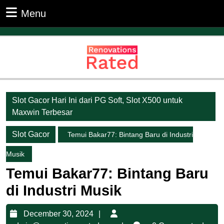
Skip
Menu
Menu
to
content
Skip
to
content
Slot Gacor Hari Ini dari PG Soft, Slot X500 untuk
Maxwin Terbesar
Slot Gacor
Temui Bakar77: Bintang Baru di Industri
Musik
Temui Bakar77: Bintang Baru
di Industri Musik
December
December 30, 2024