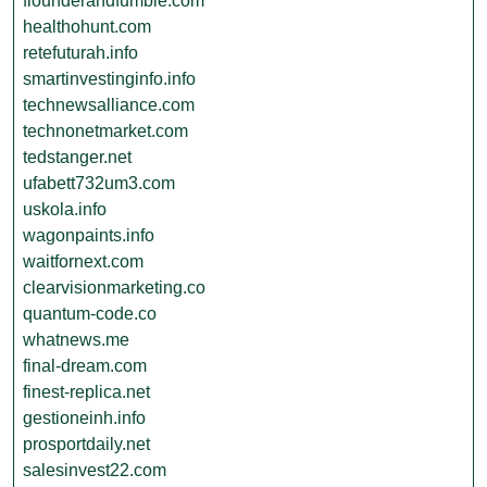
flounderandfumble.com
healthohunt.com
retefuturah.info
smartinvestinginfo.info
technewsalliance.com
technonetmarket.com
tedstanger.net
ufabett732um3.com
uskola.info
wagonpaints.info
waitfornext.com
clearvisionmarketing.co
quantum-code.co
whatnews.me
final-dream.com
finest-replica.net
gestioneinh.info
prosportdaily.net
salesinvest22.com