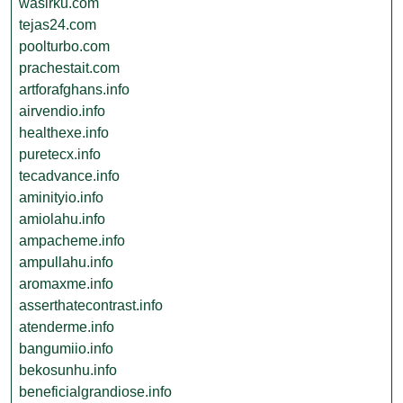
wasirku.com
tejas24.com
poolturbo.com
prachestait.com
artforafghans.info
airvendio.info
healthexe.info
puretecx.info
tecadvance.info
aminityio.info
amiolahu.info
ampacheme.info
ampullahu.info
aromaxme.info
asserthatecontrast.info
atenderme.info
bangumiio.info
bekosunhu.info
beneficialgrandiose.info