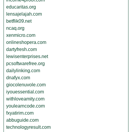
educaritas.org
lensajelajah.com
betflik09.net
ncaq.org
xenmicro.com
onlineshopera.com
dartyfresh.com
lewisenterprises.net
pcsoftwarefree.org
dailylinking.com
dnafyx.com
giocolenuvole.com
iyouessential.com
withloveamity.com
youlearncode.com
fxyatirim.com
abbuguide.com
technologyresult.com