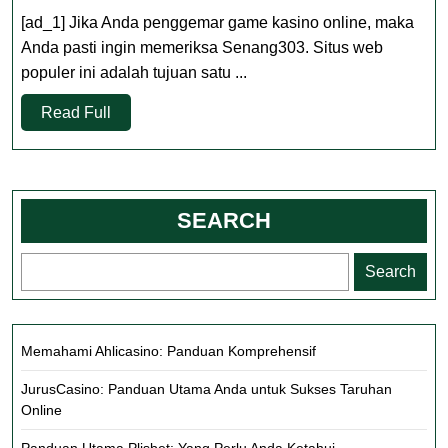
Tuj
[ad_1] Jika Anda penggemar game kasino online, maka
sat
Anda pasti ingin memeriksa Senang303. Situs web
ata
populer ini adalah tujuan satu ...
An
Read
un
Read Full
Full
pe
kas
ya
me
SEARCH
Search
Memahami Ahlicasino: Panduan Komprehensif
JurusCasino: Panduan Utama Anda untuk Sukses Taruhan
Online