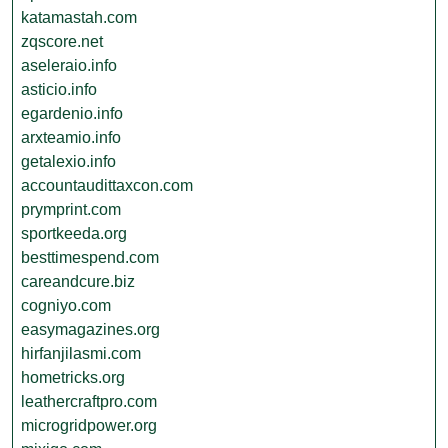
katamastah.com
zqscore.net
aseleraio.info
asticio.info
egardenio.info
arxteamio.info
getalexio.info
accountaudittaxcon.com
prymprint.com
sportkeeda.org
besttimespend.com
careandcure.biz
cogniyo.com
easymagazines.org
hirfanjilasmi.com
hometricks.org
leathercraftpro.com
microgridpower.org