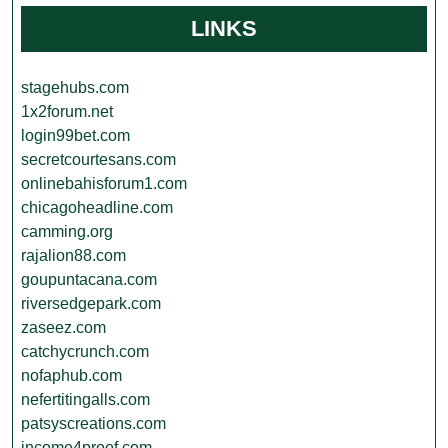
LINKS
stagehubs.com
1x2forum.net
login99bet.com
secretcourtesans.com
onlinebahisforum1.com
chicagoheadline.com
camming.org
rajalion88.com
goupuntacana.com
riversedgepark.com
zaseez.com
catchycrunch.com
nofaphub.com
nefertitingalls.com
patsyscreations.com
income4proof.com