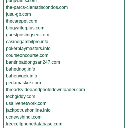
punjwanis.com
the-parcs-clematiscondos.com
jusu-gb.com
thecarepet.com
blogwriterplus.com
guestpostingseo.com
casinogambitpro.info
pokerplaymasters.info
courseoncourse.com
bantinbatdongsan247.com
bahednog.info
bahenxgek.info
pertamaskre.com
threadsvideoandphotodownloader.com
techgiddy.com
usalivenetwork.com
jackpotrushonline.info
ucnewshindi.com
freecellphonedatabase.com