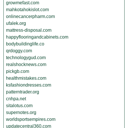
growmefast.com
mahkotahokislot.com
onlinecancerpharm.com
ufalek.org
mattress-disposal.com
happyflooringandcabinets.com
bodybuildinglife.co
qrdoggy.com
technologygud.com
realshocknews.com
pickgb.com
healthmistakes.com
ksfashiondresses.com
patterntrader.org
cnhpa.net
sitalotus.com
supernotes.org
worldsportsempires.com
updatecentral360.com