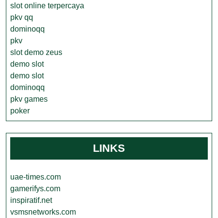
slot online terpercaya
pkv qq
dominoqq
pkv
slot demo zeus
demo slot
demo slot
dominoqq
pkv games
poker
LINKS
uae-times.com
gamerifys.com
inspiratif.net
vsmsnetworks.com