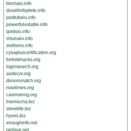
blomaio.info
dosellinfoplete.info
podtubeio.info
powerfulvolatile.info
qvidsio.info
shumaio.info
slotherio.info
cysapluscertification.org
fortnitehacks.org
loginsearch.org
aodecor.org
donorsmatch.org
nowtimes.org
casinoeing.org
livemocha.biz
streetlife.biz
hyves.biz
enoughinfo.net
pinhive.net