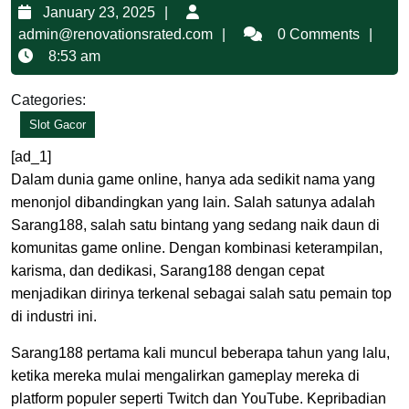
January
January 23, 2025
23,
admin@renovationsrated
admin@renovationsrated.com
0 Comments
2025
8:53 am
Categories:
Slot Gacor
[ad_1]
Dalam dunia game online, hanya ada sedikit nama yang
menonjol dibandingkan yang lain. Salah satunya adalah
Sarang188, salah satu bintang yang sedang naik daun di
komunitas game online. Dengan kombinasi keterampilan,
karisma, dan dedikasi, Sarang188 dengan cepat
menjadikan dirinya terkenal sebagai salah satu pemain top
di industri ini.
Sarang188 pertama kali muncul beberapa tahun yang lalu,
ketika mereka mulai mengalirkan gameplay mereka di
platform populer seperti Twitch dan YouTube. Kepribadian