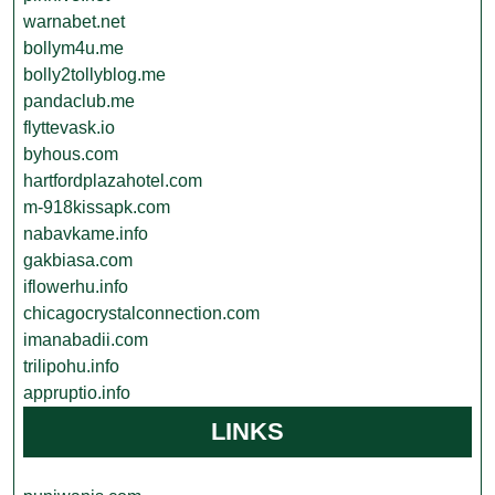
warnabet.net
bollym4u.me
bolly2tollyblog.me
pandaclub.me
flyttevask.io
byhous.com
hartfordplazahotel.com
m-918kissapk.com
nabavkame.info
gakbiasa.com
iflowerhu.info
chicagocrystalconnection.com
imanabadii.com
trilipohu.info
appruptio.info
LINKS