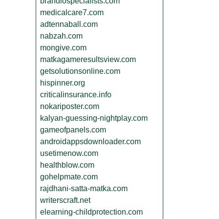
brandiospecialists.com
medicalcare7.com
adtennaball.com
nabzah.com
mongive.com
matkagameresultsview.com
getsolutionsonline.com
hispinner.org
criticalinsurance.info
nokariposter.com
kalyan-guessing-nightplay.com
gameofpanels.com
androidappsdownloader.com
usetimenow.com
healthblow.com
gohelpmate.com
rajdhani-satta-matka.com
writerscraft.net
elearning-childprotection.com