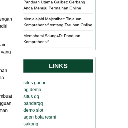
Panduan Utama Gajibet: Gerbang
Anda Menuju Permainan Online
Dengan
Menjelajahi Majestibet: Tinjauan
Komprehensif tentang Taruhan Online
iri.
Memahami Saung4D: Panduan
Komprehensif
ain.
i yang
LINKS
inan
la
situs gacor
pg demo
embuat
situs qq
ngguan
bandarqq
demo slot
aman
agen bola resmi
sakong