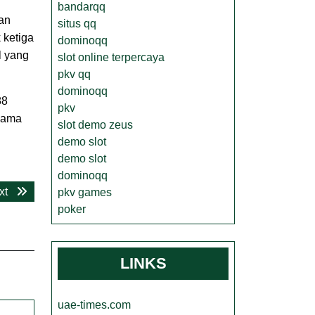
bandarqq
an
situs qq
 ketiga
dominoqq
l yang
slot online terpercaya
pkv qq
dominoqq
88
pkv
sama
slot demo zeus
demo slot
demo slot
dominoqq
Next
xt
pkv games
post:
poker
LINKS
uae-times.com