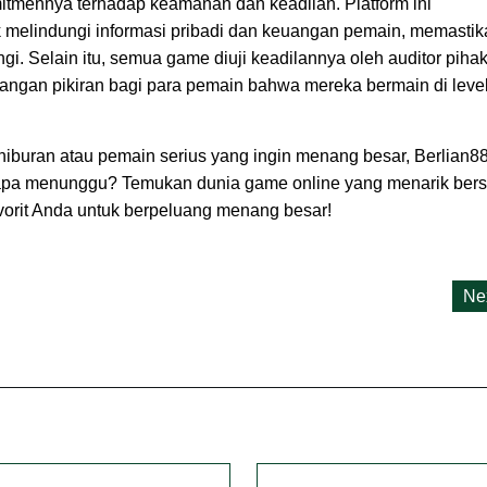
mitmennya terhadap keamanan dan keadilan. Platform ini
 melindungi informasi pribadi dan keuangan pemain, memastik
i. Selain itu, semua game diuji keadilannya oleh auditor pihak
ngan pikiran bagi para pemain bahwa mereka bermain di leve
iburan atau pemain serius yang ingin menang besar, Berlian8
gapa menunggu? Temukan dunia game online yang menarik ber
avorit Anda untuk berpeluang menang besar!
Ne