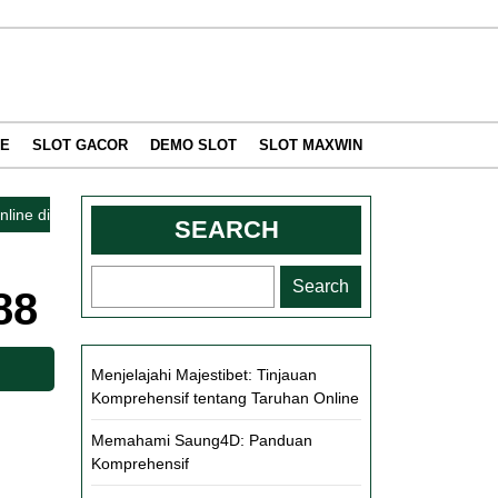
E
SLOT GACOR
DEMO SLOT
SLOT MAXWIN
line di
SEARCH
Search
88
Menjelajahi Majestibet: Tinjauan
Komprehensif tentang Taruhan Online
Memahami Saung4D: Panduan
Komprehensif