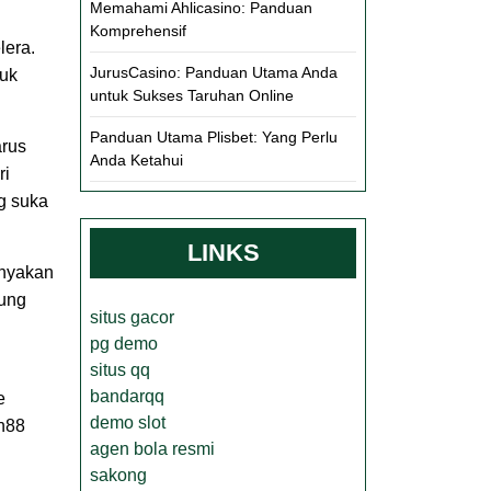
Memahami Ahlicasino: Panduan
Komprehensif
lera.
JurusCasino: Panduan Utama Anda
tuk
untuk Sukses Taruhan Online
Panduan Utama Plisbet: Yang Perlu
arus
Anda Ketahui
ri
g suka
LINKS
anyakan
sung
situs gacor
pg demo
situs qq
bandarqq
e
demo slot
n88
agen bola resmi
sakong