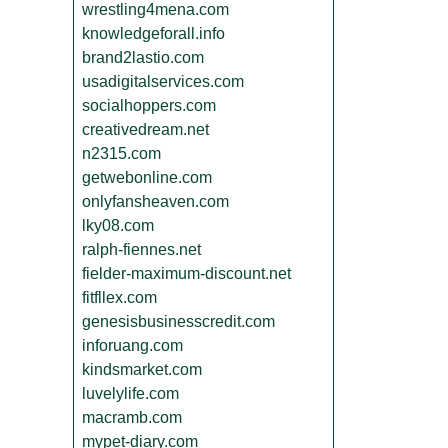
wrestling4mena.com
knowledgeforall.info
brand2lastio.com
usadigitalservices.com
socialhoppers.com
creativedream.net
n2315.com
getwebonline.com
onlyfansheaven.com
lky08.com
ralph-fiennes.net
fielder-maximum-discount.net
fitfllex.com
genesisbusinesscredit.com
inforuang.com
kindsmarket.com
luvelylife.com
macramb.com
mypet-diary.com