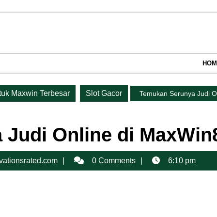
HOM
untuk Maxwin Terbesar
Slot Gacor
Temukan Serunya Judi On
 Judi Online di MaxWin
admin@renovationsrated.com
ationsrated.com
0 Comments
6:10 pm