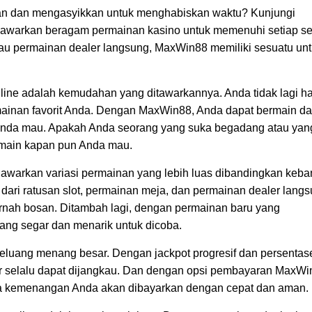
n dan mengasyikkan untuk menghabiskan waktu? Kunjungi
nawarkan beragam permainan kasino untuk memenuhi setiap se
tau permainan dealer langsung, MaxWin88 memiliki sesuatu un
 online adalah kemudahan yang ditawarkannya. Anda tidak lagi h
rmainan favorit Anda. Dengan MaxWin88, Anda dapat bermain da
Anda mau. Apakah Anda seorang yang suka begadang atau yan
rmain kapan pun Anda mau.
nawarkan variasi permainan yang lebih luas dibandingkan keb
 dari ratusan slot, permainan meja, dan permainan dealer lang
rnah bosan. Ditambah lagi, dengan permainan baru yang
yang segar dan menarik untuk dicoba.
 peluang menang besar. Dengan jackpot progresif dan persentas
ar selalu dapat dijangkau. Dan dengan opsi pembayaran MaxWi
a kemenangan Anda akan dibayarkan dengan cepat dan aman.