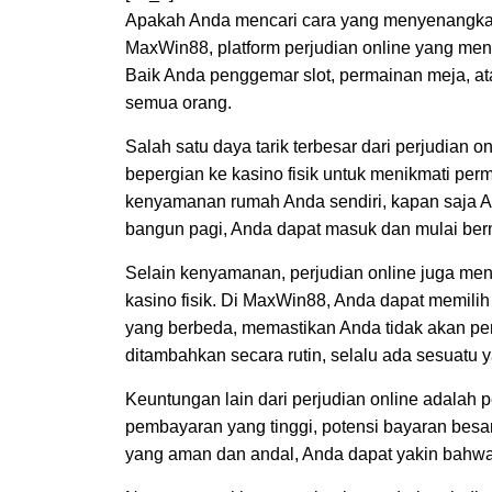
Apakah Anda mencari cara yang menyenangka
MaxWin88, platform perjudian online yang me
Baik Anda penggemar slot, permainan meja, a
semua orang.
Salah satu daya tarik terbesar dari perjudian
bepergian ke kasino fisik untuk menikmati pe
kenyamanan rumah Anda sendiri, kapan saja 
bangun pagi, Anda dapat masuk dan mulai be
Selain kenyamanan, perjudian online juga me
kasino fisik. Di MaxWin88, Anda dapat memilih
yang berbeda, memastikan Anda tidak akan pe
ditambahkan secara rutin, selalu ada sesuatu 
Keuntungan lain dari perjudian online adalah
pembayaran yang tinggi, potensi bayaran bes
yang aman dan andal, Anda dapat yakin bahw