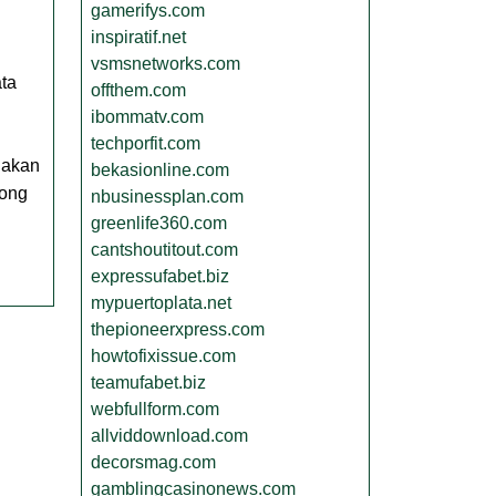
gamerifys.com
inspiratif.net
vsmsnetworks.com
ta
offthem.com
ibommatv.com
techporfit.com
an
 akan
bekasionline.com
cong
nbusinessplan.com
greenlife360.com
cantshoutitout.com
expressufabet.biz
mypuertoplata.net
thepioneerxpress.com
howtofixissue.com
teamufabet.biz
webfullform.com
allviddownload.com
decorsmag.com
gamblingcasinonews.com