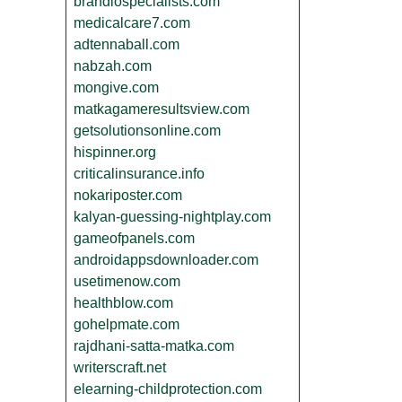
brandiospecialists.com
medicalcare7.com
adtennaball.com
nabzah.com
mongive.com
matkagameresultsview.com
getsolutionsonline.com
hispinner.org
criticalinsurance.info
nokariposter.com
kalyan-guessing-nightplay.com
gameofpanels.com
androidappsdownloader.com
usetimenow.com
healthblow.com
gohelpmate.com
rajdhani-satta-matka.com
writerscraft.net
elearning-childprotection.com