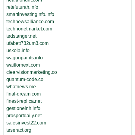
retefuturah.info
smartinvestinginfo.info
technewsalliance.com
technonetmarket.com
tedstanger.net
ufabett732um3.com
uskola.info
wagonpaints.info
waitfornext.com
clearvisionmarketing.co
quantum-code.co
whatnews.me
final-dream.com
finest-replica.net
gestioneinh.info
prosportdaily.net
salesinvest22.com
teseract.org