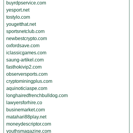
buyrdpservice.com
yesport.net
tostylo.com
yougetthat.net
sportsnetclub.com
newbestcrypto.com
oxfordsave.com
iclassicgames.com
saung-artikel.com
fasthokivip2.com
observersports.com
cryptominingplus.com
aquinoticiaspe.com
longhairedfrenchbulldog.com
lawyersforhire.co
businemarket.com
matahari88play.net
moneydescriptor.com
youthsmagazine.com