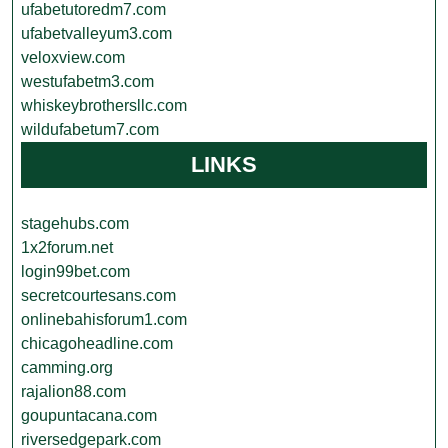
ufabetutoredm7.com
ufabetvalleyum3.com
veloxview.com
westufabetm3.com
whiskeybrothersllc.com
wildufabetum7.com
LINKS
stagehubs.com
1x2forum.net
login99bet.com
secretcourtesans.com
onlinebahisforum1.com
chicagoheadline.com
camming.org
rajalion88.com
goupuntacana.com
riversedgepark.com