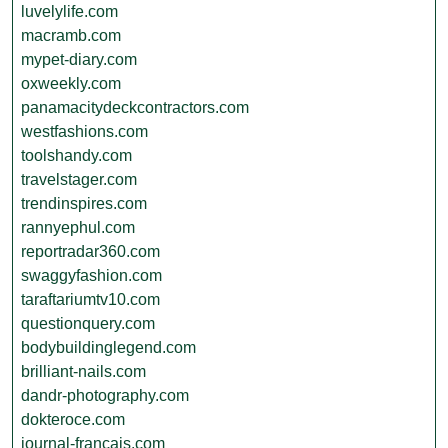
luvelylife.com
macramb.com
mypet-diary.com
oxweekly.com
panamacitydeckcontractors.com
westfashions.com
toolshandy.com
travelstager.com
trendinspires.com
rannyephul.com
reportradar360.com
swaggyfashion.com
taraftariumtv10.com
questionquery.com
bodybuildinglegend.com
brilliant-nails.com
dandr-photography.com
dokteroce.com
journal-francais.com