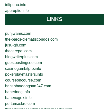
trilipohu.info
appruptio.info
LINKS
punjwanis.com
the-parcs-clematiscondos.com
jusu-gb.com
thecarepet.com
blogwriterplus.com
guestpostingseo.com
casinogambitpro.info
pokerplaymasters.info
courseoncourse.com
bantinbatdongsan247.com
bahednog.info
bahenxgek.info
pertamaskre.com