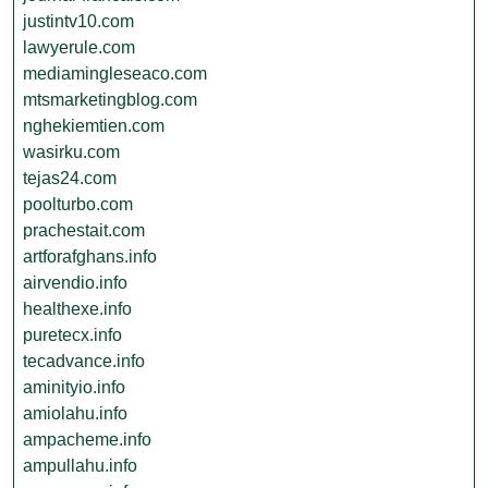
justintv10.com
lawyerule.com
mediamingleseaco.com
mtsmarketingblog.com
nghekiemtien.com
wasirku.com
tejas24.com
poolturbo.com
prachestait.com
artforafghans.info
airvendio.info
healthexe.info
puretecx.info
tecadvance.info
aminityio.info
amiolahu.info
ampacheme.info
ampullahu.info