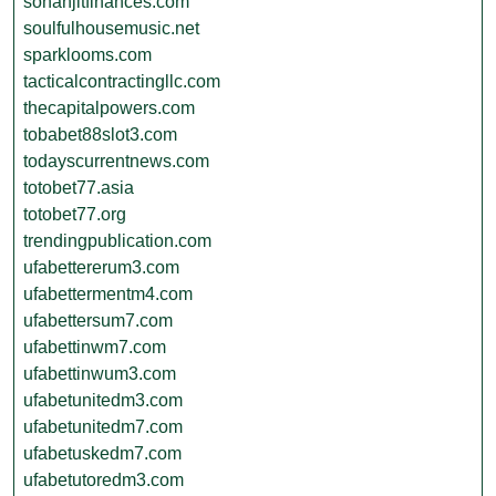
sohanjitfinances.com
soulfulhousemusic.net
sparklooms.com
tacticalcontractingllc.com
thecapitalpowers.com
tobabet88slot3.com
todayscurrentnews.com
totobet77.asia
totobet77.org
trendingpublication.com
ufabettererum3.com
ufabettermentm4.com
ufabettersum7.com
ufabettinwm7.com
ufabettinwum3.com
ufabetunitedm3.com
ufabetunitedm7.com
ufabetuskedm7.com
ufabetutoredm3.com