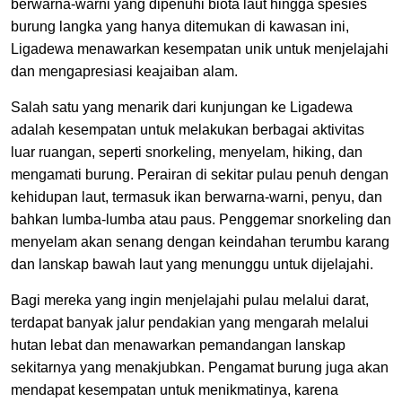
berwarna-warni yang dipenuhi biota laut hingga spesies
burung langka yang hanya ditemukan di kawasan ini,
Ligadewa menawarkan kesempatan unik untuk menjelajahi
dan mengapresiasi keajaiban alam.
Salah satu yang menarik dari kunjungan ke Ligadewa
adalah kesempatan untuk melakukan berbagai aktivitas
luar ruangan, seperti snorkeling, menyelam, hiking, dan
mengamati burung. Perairan di sekitar pulau penuh dengan
kehidupan laut, termasuk ikan berwarna-warni, penyu, dan
bahkan lumba-lumba atau paus. Penggemar snorkeling dan
menyelam akan senang dengan keindahan terumbu karang
dan lanskap bawah laut yang menunggu untuk dijelajahi.
Bagi mereka yang ingin menjelajahi pulau melalui darat,
terdapat banyak jalur pendakian yang mengarah melalui
hutan lebat dan menawarkan pemandangan lanskap
sekitarnya yang menakjubkan. Pengamat burung juga akan
mendapat kesempatan untuk menikmatinya, karena