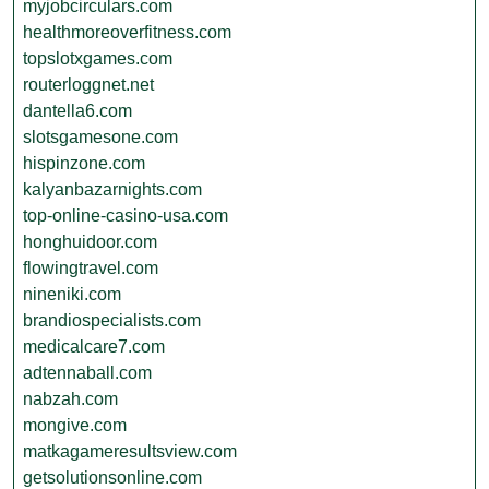
myjobcirculars.com
healthmoreoverfitness.com
topslotxgames.com
routerloggnet.net
dantella6.com
slotsgamesone.com
hispinzone.com
kalyanbazarnights.com
top-online-casino-usa.com
honghuidoor.com
flowingtravel.com
nineniki.com
brandiospecialists.com
medicalcare7.com
adtennaball.com
nabzah.com
mongive.com
matkagameresultsview.com
getsolutionsonline.com