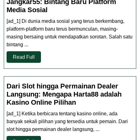
Jangkar55: Bintang Baru Platform
Jangkar55:
Media Sosial
Bintang
[ad_1] Di dunia media sosial yang terus berkembang,
Baru
platform-platform baru terus bermunculan, masing-
Platform
masing bersaing untuk mendapatkan sorotan. Salah satu
Media
bintang ...
Sosial
Read
Read Full
Full
Dari Slot hingga Permainan Dealer
Langsung: Mengapa Harta88 adalah
Dari
Kasino Online Pilihan
Slot
[ad_1] Ketika berbicara tentang kasino online, ada
hingga
banyak sekali pilihan yang tersedia untuk pemain. Dari
Permainan
slot hingga permainan dealer langsung, ...
Dealer