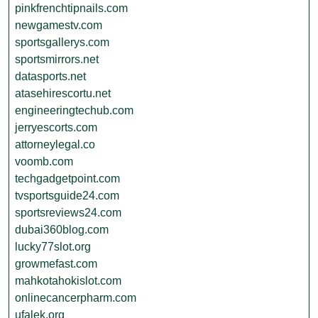
pinkfrenchtipnails.com
newgamestv.com
sportsgallerys.com
sportsmirrors.net
datasports.net
atasehirescortu.net
engineeringtechub.com
jerryescorts.com
attorneylegal.co
voomb.com
techgadgetpoint.com
tvsportsguide24.com
sportsreviews24.com
dubai360blog.com
lucky77slot.org
growmefast.com
mahkotahokislot.com
onlinecancerpharm.com
ufalek.org