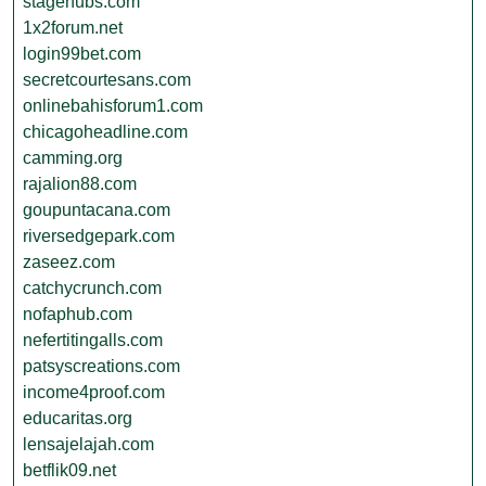
stagehubs.com
1x2forum.net
login99bet.com
secretcourtesans.com
onlinebahisforum1.com
chicagoheadline.com
camming.org
rajalion88.com
goupuntacana.com
riversedgepark.com
zaseez.com
catchycrunch.com
nofaphub.com
nefertitingalls.com
patsyscreations.com
income4proof.com
educaritas.org
lensajelajah.com
betflik09.net