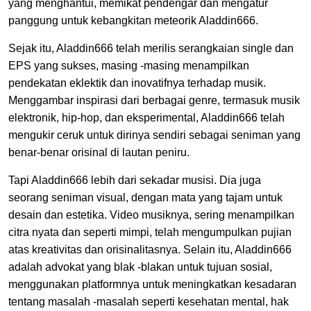
yang menghantui, memikat pendengar dan mengatur
panggung untuk kebangkitan meteorik Aladdin666.
Sejak itu, Aladdin666 telah merilis serangkaian single dan
EPS yang sukses, masing -masing menampilkan
pendekatan eklektik dan inovatifnya terhadap musik.
Menggambar inspirasi dari berbagai genre, termasuk musik
elektronik, hip-hop, dan eksperimental, Aladdin666 telah
mengukir ceruk untuk dirinya sendiri sebagai seniman yang
benar-benar orisinal di lautan peniru.
Tapi Aladdin666 lebih dari sekadar musisi. Dia juga
seorang seniman visual, dengan mata yang tajam untuk
desain dan estetika. Video musiknya, sering menampilkan
citra nyata dan seperti mimpi, telah mengumpulkan pujian
atas kreativitas dan orisinalitasnya. Selain itu, Aladdin666
adalah advokat yang blak -blakan untuk tujuan sosial,
menggunakan platformnya untuk meningkatkan kesadaran
tentang masalah -masalah seperti kesehatan mental, hak