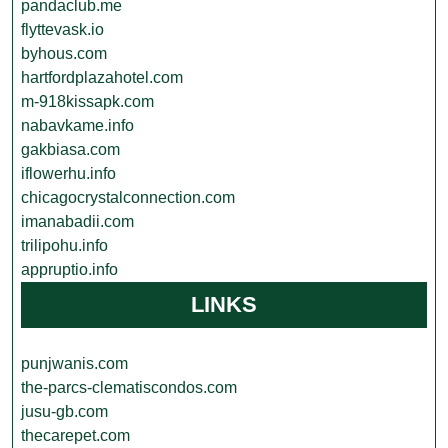
pandaclub.me
flyttevask.io
byhous.com
hartfordplazahotel.com
m-918kissapk.com
nabavkame.info
gakbiasa.com
iflowerhu.info
chicagocrystalconnection.com
imanabadii.com
trilipohu.info
appruptio.info
LINKS
punjwanis.com
the-parcs-clematiscondos.com
jusu-gb.com
thecarepet.com