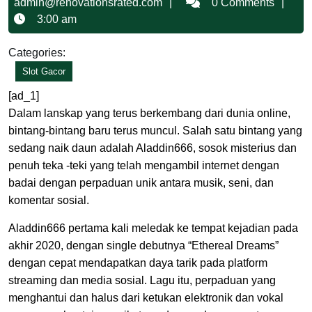
12,
admin@renovationsrated
admin@renovationsrated.com
0 Comments
2025
3:00 am
Categories:
Slot Gacor
[ad_1]
Dalam lanskap yang terus berkembang dari dunia online,
bintang-bintang baru terus muncul. Salah satu bintang yang
sedang naik daun adalah Aladdin666, sosok misterius dan
penuh teka -teki yang telah mengambil internet dengan
badai dengan perpaduan unik antara musik, seni, dan
komentar sosial.
Aladdin666 pertama kali meledak ke tempat kejadian pada
akhir 2020, dengan single debutnya “Ethereal Dreams”
dengan cepat mendapatkan daya tarik pada platform
streaming dan media sosial. Lagu itu, perpaduan yang
menghantui dan halus dari ketukan elektronik dan vokal