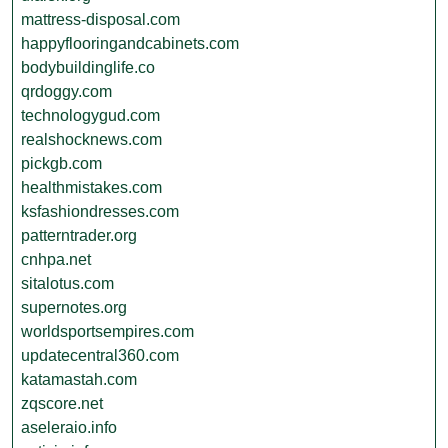
mattress-disposal.com
happyflooringandcabinets.com
bodybuildinglife.co
qrdoggy.com
technologygud.com
realshocknews.com
pickgb.com
healthmistakes.com
ksfashiondresses.com
patterntrader.org
cnhpa.net
sitalotus.com
supernotes.org
worldsportsempires.com
updatecentral360.com
katamastah.com
zqscore.net
aseleraio.info