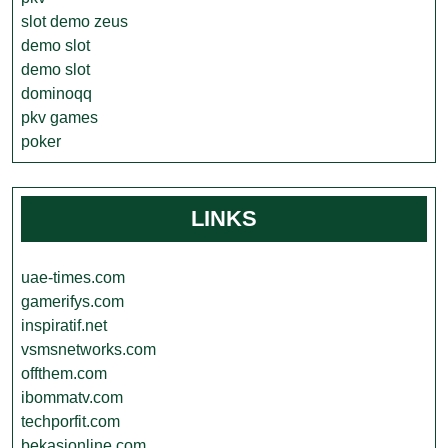
slot demo zeus
demo slot
demo slot
dominoqq
pkv games
poker
LINKS
uae-times.com
gamerifys.com
inspiratif.net
vsmsnetworks.com
offthem.com
ibommatv.com
techporfit.com
bekasionline.com