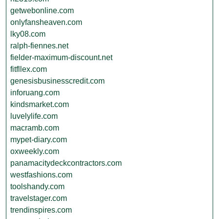
getwebonline.com
onlyfansheaven.com
lky08.com
ralph-fiennes.net
fielder-maximum-discount.net
fitfllex.com
genesisbusinesscredit.com
inforuang.com
kindsmarket.com
luvelylife.com
macramb.com
mypet-diary.com
oxweekly.com
panamacitydeckcontractors.com
westfashions.com
toolshandy.com
travelstager.com
trendinspires.com