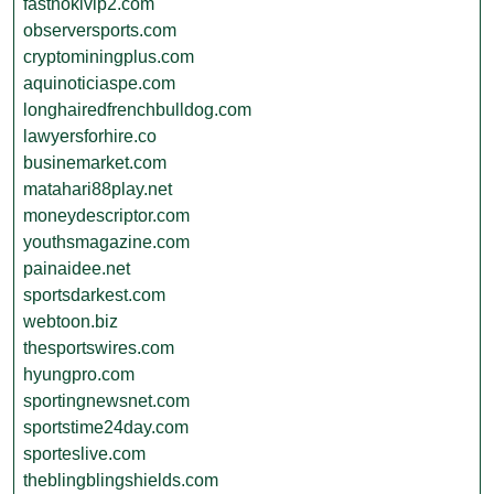
fasthokivip2.com
observersports.com
cryptominingplus.com
aquinoticiaspe.com
longhairedfrenchbulldog.com
lawyersforhire.co
businemarket.com
matahari88play.net
moneydescriptor.com
youthsmagazine.com
painaidee.net
sportsdarkest.com
webtoon.biz
thesportswires.com
hyungpro.com
sportingnewsnet.com
sportstime24day.com
sporteslive.com
theblingblingshields.com