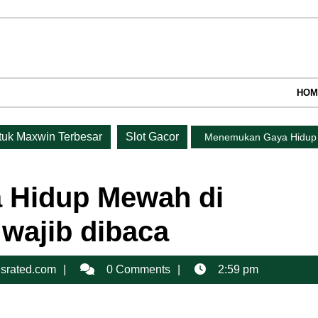
HOM
untuk Maxwin Terbesar
Slot Gacor
Menemukan Gaya Hidup
 Hidup Mewah di
 wajib dibaca
admin@renovationsrated.com
srated.com
0 Comments
2:59 pm