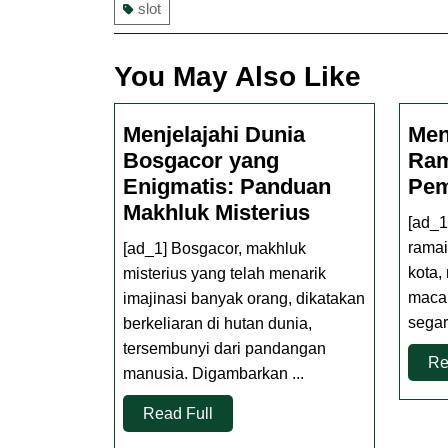
slot
You May Also Like
Menjelajahi Dunia
Men
Bosgacor yang
Ram
Enigmatis: Panduan
Pem
Menjelajahi
Makhluk Misterius
[ad_1
Dunia
ramai
[ad_1] Bosgacor, makhluk
Bosgacor
kota,
misterius yang telah menarik
yang
macam
imajinasi banyak orang, dikatakan
Enigmatis:
segar
berkeliaran di hutan dunia,
Panduan
tersembunyi dari pandangan
Re
Makhluk
manusia. Digambarkan ...
Misterius
Read
Read Full
Full