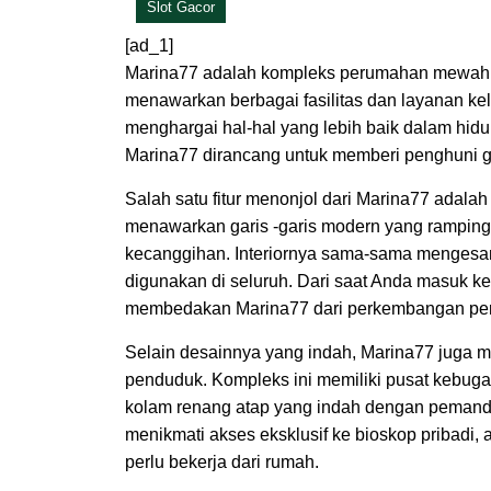
Slot Gacor
[ad_1]
Marina77 adalah kompleks perumahan mewah yan
menawarkan berbagai fasilitas dan layanan k
menghargai hal-hal yang lebih baik dalam hidu
Marina77 dirancang untuk memberi penghuni 
Salah satu fitur menonjol dari Marina77 adala
menawarkan garis -garis modern yang rampin
kecanggihan. Interiornya sama-sama mengesan
digunakan di seluruh. Dari saat Anda masuk 
membedakan Marina77 dari perkembangan per
Selain desainnya yang indah, Marina77 juga 
penduduk. Kompleks ini memiliki pusat kebuga
kolam renang atap yang indah dengan pemand
menikmati akses eksklusif ke bioskop pribadi,
perlu bekerja dari rumah.