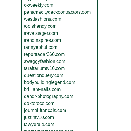
oxweekly.com
panamacitydeckcontractors.com
westfashions.com
toolshandy.com
travelstager.com
trendinspires.com
rannyephul.com
reportradar360.com
swaggyfashion.com
taraftariumtv10.com
questionquery.com
bodybuildinglegend.com
brilliant-nails.com
dandr-photography.com
dokteroce.com
journal-francais.com
justintv10.com
lawyerule.com