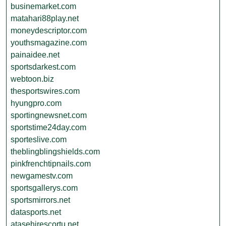
businemarket.com
matahari88play.net
moneydescriptor.com
youthsmagazine.com
painaidee.net
sportsdarkest.com
webtoon.biz
thesportswires.com
hyungpro.com
sportingnewsnet.com
sportstime24day.com
sporteslive.com
theblingblingshields.com
pinkfrenchtipnails.com
newgamestv.com
sportsgallerys.com
sportsmirrors.net
datasports.net
atasehirescortu.net