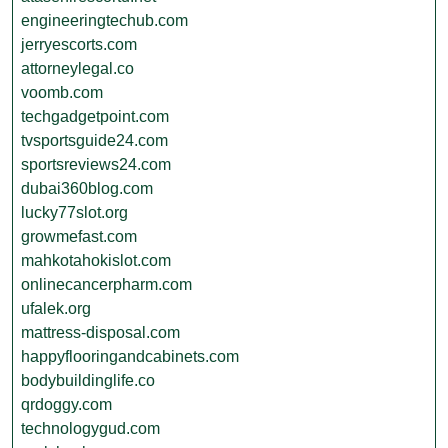
engineeringtechub.com
jerryescorts.com
attorneylegal.co
voomb.com
techgadgetpoint.com
tvsportsguide24.com
sportsreviews24.com
dubai360blog.com
lucky77slot.org
growmefast.com
mahkotahokislot.com
onlinecancerpharm.com
ufalek.org
mattress-disposal.com
happyflooringandcabinets.com
bodybuildinglife.co
qrdoggy.com
technologygud.com