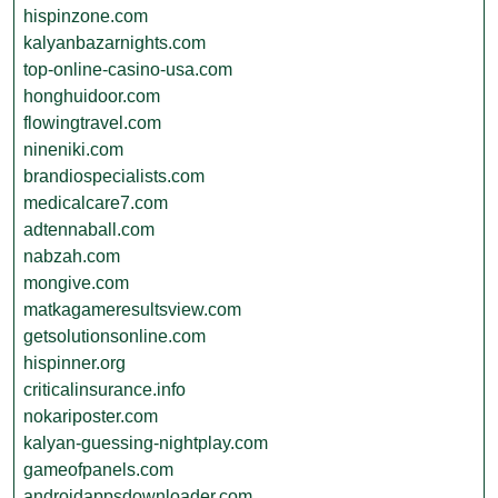
hispinzone.com
kalyanbazarnights.com
top-online-casino-usa.com
honghuidoor.com
flowingtravel.com
nineniki.com
brandiospecialists.com
medicalcare7.com
adtennaball.com
nabzah.com
mongive.com
matkagameresultsview.com
getsolutionsonline.com
hispinner.org
criticalinsurance.info
nokariposter.com
kalyan-guessing-nightplay.com
gameofpanels.com
androidappsdownloader.com