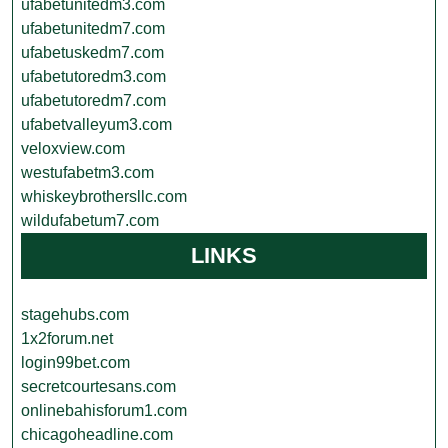
ufabetunitedm3.com
ufabetunitedm7.com
ufabetuskedm7.com
ufabetutoredm3.com
ufabetutoredm7.com
ufabetvalleyum3.com
veloxview.com
westufabetm3.com
whiskeybrothersllc.com
wildufabetum7.com
LINKS
stagehubs.com
1x2forum.net
login99bet.com
secretcourtesans.com
onlinebahisforum1.com
chicagoheadline.com