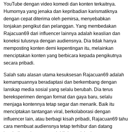
YouTube dengan video komedi dan konten terkaitnya.
Humornya yang jenaka dan kepribadian karismatiknya
dengan cepat diterima oleh pemirsa, menyebabkan
lonjakan pengikut dan pelanggan. Yang membedakan
Rajacuan69 dari influencer lainnya adalah keaslian dan
koneksi tulusnya dengan audiensnya. Dia tidak hanya
memposting konten demi kepentingan itu, melainkan
menciptakan konten yang berbicara kepada pengikutnya
secara pribadi.
Salah satu alasan utama kesuksesan Rajacuan69 adalah
kemampuannya beradaptasi dan berkembang dengan
lanskap media sosial yang selalu berubah. Dia terus
bereksperimen dengan format dan gaya baru, selalu
menjaga kontennya tetap segar dan menarik. Baik itu
menciptakan tantangan viral, berkolaborasi dengan
influencer lain, atau berbagi kisah pribadi, Rajacuan69 tahu
cara membuat audiensnya tetap terhibur dan datang