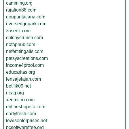
camming.org
rajalion88.com
goupuntacana.com
riversedgepark.com
zaseez.com
catchycrunch.com
nofaphub.com
nefertitingalls.com
patsyscreations.com
income4proof.com
educaritas.org
lensajelajah.com
betflik09.net
ncaq.org
xenmicro.com
onlineshopera.com
dartyfresh.com
lewisenterprises.net
pcsoftwarefree.org