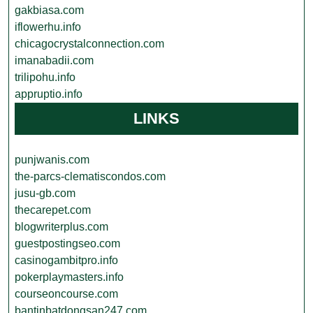
gakbiasa.com
iflowerhu.info
chicagocrystalconnection.com
imanabadii.com
trilipohu.info
appruptio.info
LINKS
punjwanis.com
the-parcs-clematiscondos.com
jusu-gb.com
thecarepet.com
blogwriterplus.com
guestpostingseo.com
casinogambitpro.info
pokerplaymasters.info
courseoncourse.com
bantinbatdongsan247.com