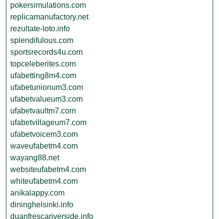
pokersimulations.com
replicamanufactory.net
rezultate-loto.info
splendifulous.com
sportsrecords4u.com
topceleberites.com
ufabetting8m4.com
ufabetunionum3.com
ufabetvalueum3.com
ufabetvaultm7.com
ufabetvillageum7.com
ufabetvoicem3.com
waveufabetm4.com
wayang88.net
websiteufabetm4.com
whiteufabetm4.com
anikalappy.com
dininghelsinki.info
duanfrescariverside.info