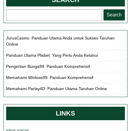
Search
JurusCasino: Panduan Utama Anda untuk Sukses Taruhan
Online
Panduan Utama Plisbet: Yang Perlu Anda Ketahui
Pengertian Bunga99: Panduan Komprehensif
Memahami Winlose99: Panduan Komprehensif
Memahami Parlay4D: Panduan Utama Taruhan Online
LINKS
situs gacor