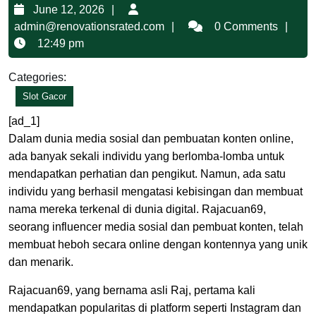
June
June 12, 2026
12,
admin@renovationsrated
admin@renovationsrated.com
0 Comments
2026
12:49 pm
Categories:
Slot Gacor
[ad_1]
Dalam dunia media sosial dan pembuatan konten online,
ada banyak sekali individu yang berlomba-lomba untuk
mendapatkan perhatian dan pengikut. Namun, ada satu
individu yang berhasil mengatasi kebisingan dan membuat
nama mereka terkenal di dunia digital. Rajacuan69,
seorang influencer media sosial dan pembuat konten, telah
membuat heboh secara online dengan kontennya yang unik
dan menarik.
Rajacuan69, yang bernama asli Raj, pertama kali
mendapatkan popularitas di platform seperti Instagram dan