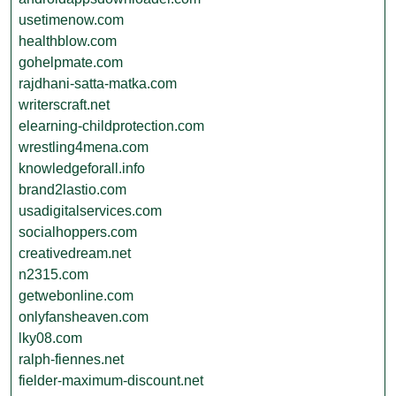
usetimenow.com
healthblow.com
gohelpmate.com
rajdhani-satta-matka.com
writerscraft.net
elearning-childprotection.com
wrestling4mena.com
knowledgeforall.info
brand2lastio.com
usadigitalservices.com
socialhoppers.com
creativedream.net
n2315.com
getwebonline.com
onlyfansheaven.com
lky08.com
ralph-fiennes.net
fielder-maximum-discount.net