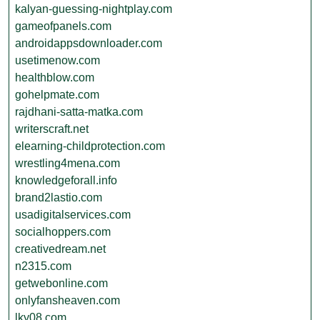
kalyan-guessing-nightplay.com
gameofpanels.com
androidappsdownloader.com
usetimenow.com
healthblow.com
gohelpmate.com
rajdhani-satta-matka.com
writerscraft.net
elearning-childprotection.com
wrestling4mena.com
knowledgeforall.info
brand2lastio.com
usadigitalservices.com
socialhoppers.com
creativedream.net
n2315.com
getwebonline.com
onlyfansheaven.com
lky08.com