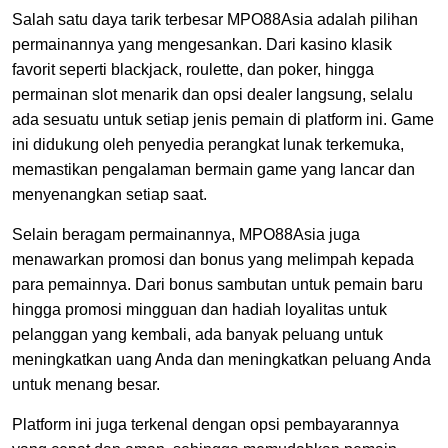
Salah satu daya tarik terbesar MPO88Asia adalah pilihan
permainannya yang mengesankan. Dari kasino klasik
favorit seperti blackjack, roulette, dan poker, hingga
permainan slot menarik dan opsi dealer langsung, selalu
ada sesuatu untuk setiap jenis pemain di platform ini. Game
ini didukung oleh penyedia perangkat lunak terkemuka,
memastikan pengalaman bermain game yang lancar dan
menyenangkan setiap saat.
Selain beragam permainannya, MPO88Asia juga
menawarkan promosi dan bonus yang melimpah kepada
para pemainnya. Dari bonus sambutan untuk pemain baru
hingga promosi mingguan dan hadiah loyalitas untuk
pelanggan yang kembali, ada banyak peluang untuk
meningkatkan uang Anda dan meningkatkan peluang Anda
untuk menang besar.
Platform ini juga terkenal dengan opsi pembayarannya