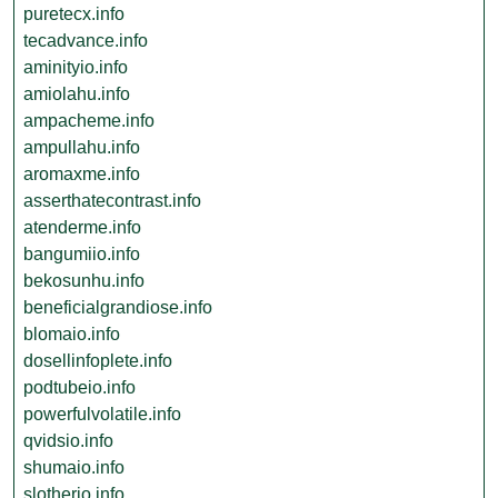
puretecx.info
tecadvance.info
aminityio.info
amiolahu.info
ampacheme.info
ampullahu.info
aromaxme.info
asserthatecontrast.info
atenderme.info
bangumiio.info
bekosunhu.info
beneficialgrandiose.info
blomaio.info
dosellinfoplete.info
podtubeio.info
powerfulvolatile.info
qvidsio.info
shumaio.info
slotherio.info