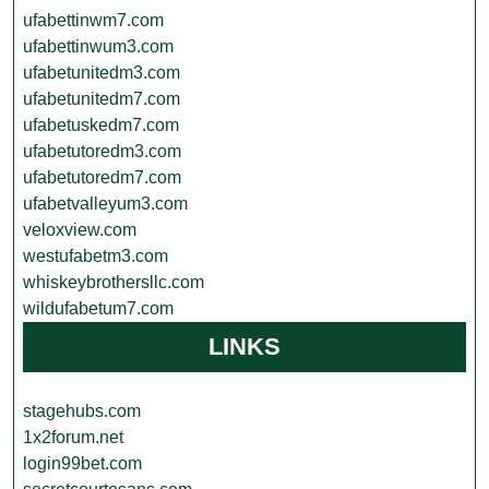
ufabettinwm7.com
ufabettinwum3.com
ufabetunitedm3.com
ufabetunitedm7.com
ufabetuskedm7.com
ufabetutoredm3.com
ufabetutoredm7.com
ufabetvalleyum3.com
veloxview.com
westufabetm3.com
whiskeybrothersllc.com
wildufabetum7.com
LINKS
stagehubs.com
1x2forum.net
login99bet.com