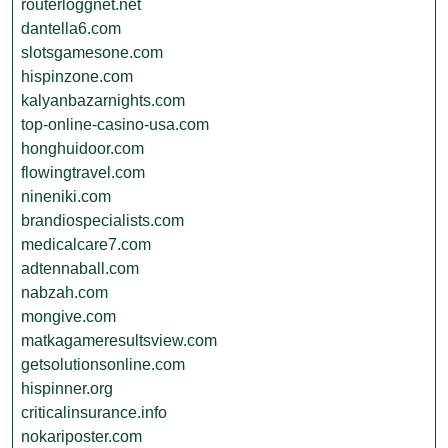
routerloggnet.net
dantella6.com
slotsgamesone.com
hispinzone.com
kalyanbazarnights.com
top-online-casino-usa.com
honghuidoor.com
flowingtravel.com
nineniki.com
brandiospecialists.com
medicalcare7.com
adtennaball.com
nabzah.com
mongive.com
matkagameresultsview.com
getsolutionsonline.com
hispinner.org
criticalinsurance.info
nokariposter.com