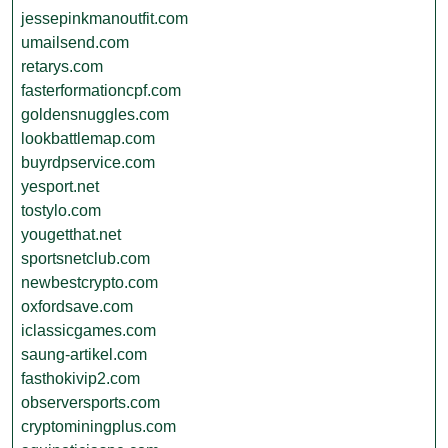
jessepinkmanoutfit.com
umailsend.com
retarys.com
fasterformationcpf.com
goldensnuggles.com
lookbattlemap.com
buyrdpservice.com
yesport.net
tostylo.com
yougetthat.net
sportsnetclub.com
newbestcrypto.com
oxfordsave.com
iclassicgames.com
saung-artikel.com
fasthokivip2.com
observersports.com
cryptominingplus.com