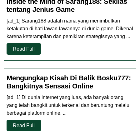
Inside the Mind of Sarang188: Sekilas
Inside
tentang Jenius Game
the
[ad_1] Sarang188 adalah nama yang menimbulkan
Mind
ketakutan di hati lawan-lawannya di dunia game. Dikenal
of
karena keterampilan dan pemikiran strategisnya yang ...
Sarang188:
Read
Sekilas
Read Full
Full
tentang
Jenius
Game
Mengungkap Kisah Di Balik Bosku777:
Mengungkap
Bangkitnya Sensasi Online
Kisah
[ad_1] Di dunia internet yang luas, ada banyak orang
Di
yang telah bangkit untuk terkenal dan beruntung melalui
Balik
berbagai platform online. ...
Bosku777:
Read
Bangkitnya
Read Full
Full
Sensasi