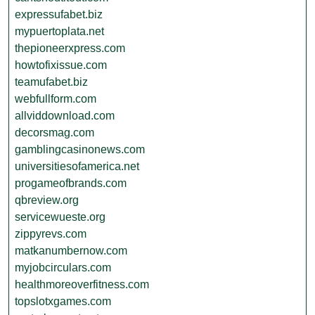
expressufabet.biz
mypuertoplata.net
thepioneerxpress.com
howtofixissue.com
teamufabet.biz
webfullform.com
allviddownload.com
decorsmag.com
gamblingcasinonews.com
universitiesofamerica.net
progameofbrands.com
qbreview.org
servicewueste.org
zippyrevs.com
matkanumbernow.com
myjobcirculars.com
healthmoreoverfitness.com
topslotxgames.com