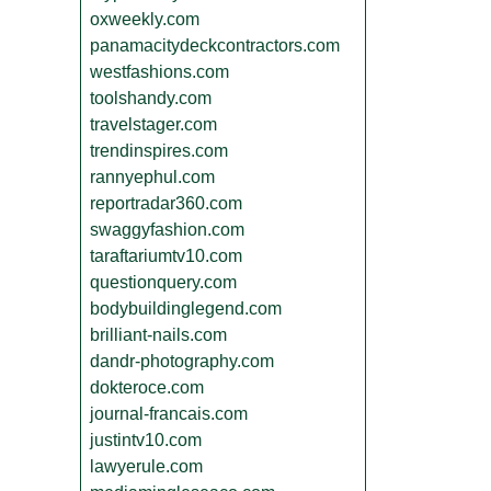
oxweekly.com
panamacitydeckcontractors.com
westfashions.com
toolshandy.com
travelstager.com
trendinspires.com
rannyephul.com
reportradar360.com
swaggyfashion.com
taraftariumtv10.com
questionquery.com
bodybuildinglegend.com
brilliant-nails.com
dandr-photography.com
dokteroce.com
journal-francais.com
justintv10.com
lawyerule.com