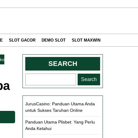
E
SLOT GACOR
DEMO SLOT
SLOT MAXWIN
ko
SEARCH
Search
pa
JurusCasino: Panduan Utama Anda
untuk Sukses Taruhan Online
Panduan Utama Plisbet: Yang Perlu
Anda Ketahui