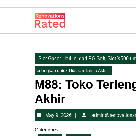
Skip
to
content
Skip
to
content
Slot Gacor Hari Ini dari PG Soft, Slot X500 
Terlengkap untuk Hiburan Tanpa Akhir
M88: Toko Terlen
Akhir
May
May 9, 2026
admin@renovations
9,
2026
Categories: