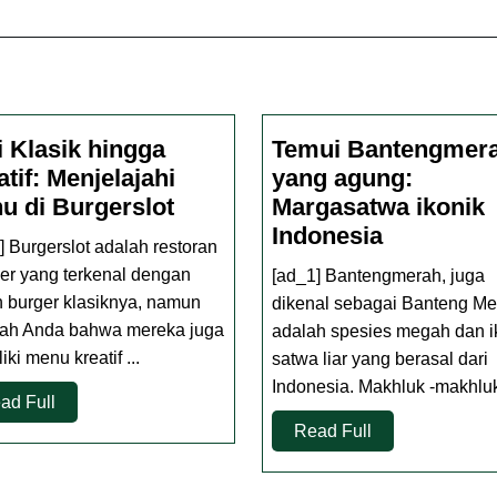
i Klasik hingga
Temui Bantengmer
tif: Menjelajahi
yang agung:
Dari
u di Burgerslot
Margasatwa ikonik
Klasik
Temui
Indonesia
] Burgerslot adalah restoran
hingga
Bantengm
er yang terkenal dengan
[ad_1] Bantengmerah, juga
Kreatif:
yang
n burger klasiknya, namun
dikenal sebagai Banteng Me
am:
Menjelajahi
agung:
kah Anda bahwa mereka juga
adalah spesies megah dan i
na
Menu
Margasat
ki menu kreatif ...
satwa liar yang berasal dari
di
ikonik
Indonesia. Makhluk -makhluk 
Read
ad Full
h
Burgerslot
Indonesia
Full
Read
Read Full
n
Full