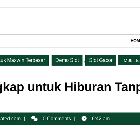
HOM
untuk Maxwin Terbesar
Demo Slot
,
Slot Gacor
M88: To
gkap untuk Hiburan Tan
admin@renovationsrated.com
rated.com
0 Comments
6:42 am