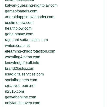
kalyan-guessing-nightplay.com
gameofpanels.com
androidappsdownloader.com
usetimenow.com
healthblow.com
gohelpmate.com
rajdhani-satta-matka.com
writerscraft.net
elearning-childprotection.com
wrestling4mena.com
knowledgeforall.info
brand2lastio.com
usadigitalservices.com
socialhoppers.com
creativedream.net
n2315.com
getwebonline.com
onlyfansheaven.com