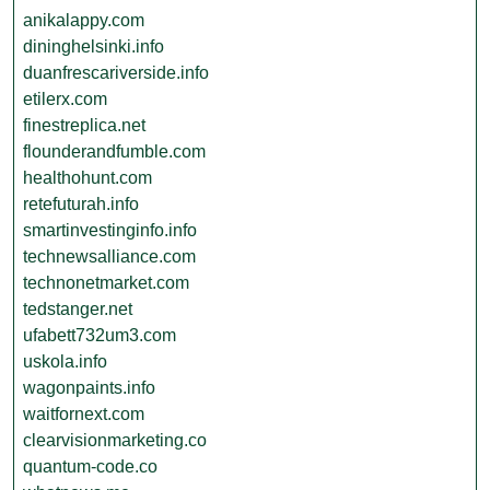
anikalappy.com
dininghelsinki.info
duanfrescariverside.info
etilerx.com
finestreplica.net
flounderandfumble.com
healthohunt.com
retefuturah.info
smartinvestinginfo.info
technewsalliance.com
technonetmarket.com
tedstanger.net
ufabett732um3.com
uskola.info
wagonpaints.info
waitfornext.com
clearvisionmarketing.co
quantum-code.co