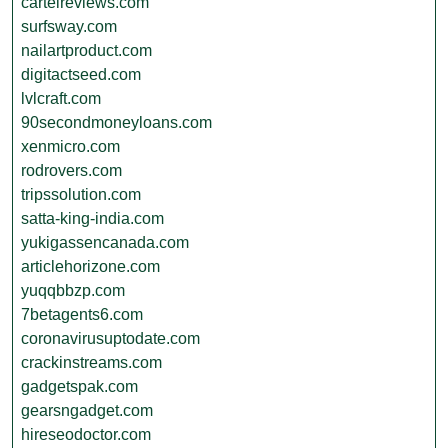
cartelreviews.com
surfsway.com
nailartproduct.com
digitactseed.com
lvlcraft.com
90secondmoneyloans.com
xenmicro.com
rodrovers.com
tripssolution.com
satta-king-india.com
yukigassencanada.com
articlehorizone.com
yuqqbbzp.com
7betagents6.com
coronavirusuptodate.com
crackinstreams.com
gadgetspak.com
gearsngadget.com
hireseodoctor.com