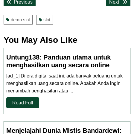
Previous
Next
Previous
Next
navigation
post:
post:
demo slot
slot
You May Also Like
Untung138: Panduan utama untuk
Untung1
menghasilkan uang secara online
Pandua
[ad_1] Di era digital saat ini, ada banyak peluang untuk
utama
menghasilkan uang secara online. Apakah Anda ingin
untuk
menambah penghasilan atau ...
mengha
Read
uang
Read Full
Full
secara
online
Menjelajahi Dunia Mistis Bandardewi: