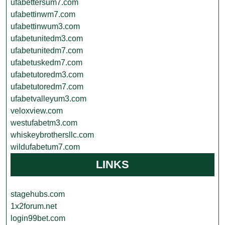
ufabettersum7.com
ufabettinwm7.com
ufabettinwum3.com
ufabetunitedm3.com
ufabetunitedm7.com
ufabetuskedm7.com
ufabetutoredm3.com
ufabetutoredm7.com
ufabetvalleyum3.com
veloxview.com
westufabetm3.com
whiskeybrothersllc.com
wildufabetum7.com
LINKS
stagehubs.com
1x2forum.net
login99bet.com