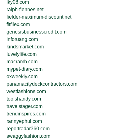
lky08.com
ralph-fiennes.net
fielder-maximum-discount.net
fitfllex.com
genesisbusinesscredit.com
inforuang.com
kindsmarket.com
luvelylife.com
macramb.com
mypet-diary.com
oxweekly.com
panamacitydeckcontractors.com
westfashions.com
toolshandy.com
travelstager.com
trendinspires.com
rannyephul.com
reportradar360.com
swaggyfashion.com