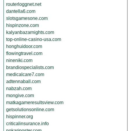
routerloggnet.net
dantella6.com
slotsgamesone.com
hispinzone.com
kalyanbazarnights.com
top-online-casino-usa.com
honghuidoor.com
flowingtravel.com
nineniki.com
brandiospecialists.com
medicalcare7.com
adtennaball.com
nabzah.com
mongive.com
matkagameresultsview.com
getsolutionsonline.com
hispinner.org
criticalinsurance.info
nokariposter.com