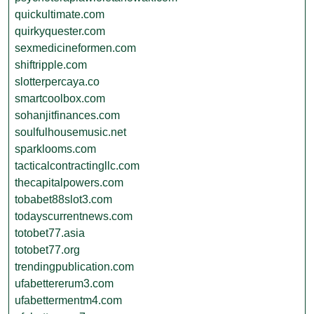
quickultimate.com
quirkyquester.com
sexmedicineformen.com
shiftripple.com
slotterpercaya.co
smartcoolbox.com
sohanjitfinances.com
soulfulhousemusic.net
sparklooms.com
tacticalcontractingllc.com
thecapitalpowers.com
tobabet88slot3.com
todayscurrentnews.com
totobet77.asia
totobet77.org
trendingpublication.com
ufabettererum3.com
ufabettermentm4.com