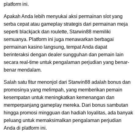
platform ini.
Apakah Anda lebih menyukai aksi permainan slot yang
serba cepat atau gameplay strategis dari permainan meja
seperti blackjack dan roulette, Starwin88 memiliki
semuanya. Platform ini juga menawarkan berbagai
permainan kasino langsung, tempat Anda dapat
berinteraksi dengan dealer sungguhan dan pemain lain
secara real-time untuk pengalaman perjudian yang benar-
benar mendalam.
Salah satu fitur menonjol dari Starwin88 adalah bonus dan
promosinya yang melimpah, yang memberikan pemain
kesempatan untuk meningkatkan kemenangan dan
memperpanjang gameplay mereka. Dari bonus sambutan
hingga promosi mingguan dan hadiah loyalitas, ada banyak
peluang untuk memaksimalkan pengalaman perjudian
Anda di platform ini.