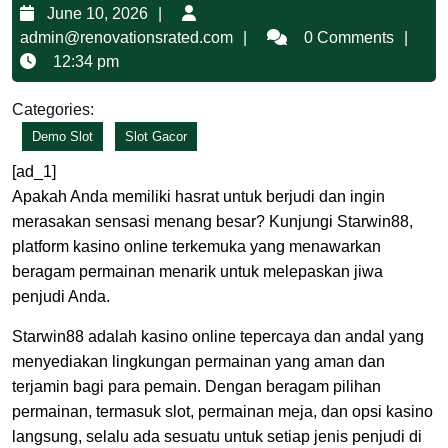
June
June 10, 2026
10,
admin@renovationsrated
admin@renovationsrated.com
0 Comments
2026
12:34 pm
Categories:
Demo Slot
Slot Gacor
[ad_1]
Apakah Anda memiliki hasrat untuk berjudi dan ingin
merasakan sensasi menang besar? Kunjungi Starwin88,
platform kasino online terkemuka yang menawarkan
beragam permainan menarik untuk melepaskan jiwa
penjudi Anda.
Starwin88 adalah kasino online tepercaya dan andal yang
menyediakan lingkungan permainan yang aman dan
terjamin bagi para pemain. Dengan beragam pilihan
permainan, termasuk slot, permainan meja, dan opsi kasino
langsung, selalu ada sesuatu untuk setiap jenis penjudi di