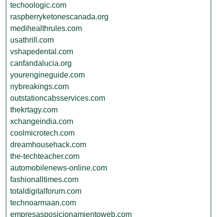
techoologic.com
raspberryketonescanada.org
medihealthrules.com
usathrill.com
vshapedental.com
canfandalucia.org
yourengineguide.com
nybreakings.com
outstationcabsservices.com
thekrtagy.com
xchangeindia.com
coolmicrotech.com
dreamhousehack.com
the-techteacher.com
automobilenews-online.com
fashionalltimes.com
totaldigitalforum.com
technoarmaan.com
empresasposicionamientoweb.com