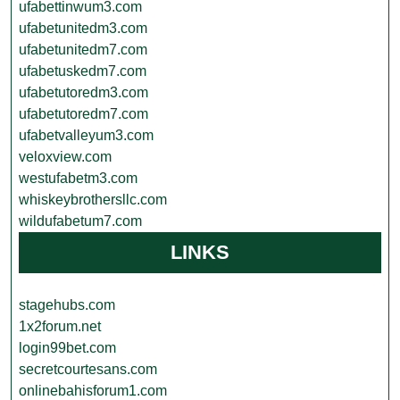
ufabettinwum3.com
ufabetunitedm3.com
ufabetunitedm7.com
ufabetuskedm7.com
ufabetutoredm3.com
ufabetutoredm7.com
ufabetvalleyum3.com
veloxview.com
westufabetm3.com
whiskeybrothersllc.com
wildufabetum7.com
LINKS
stagehubs.com
1x2forum.net
login99bet.com
secretcourtesans.com
onlinebahisforum1.com