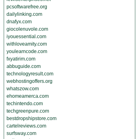
pcsoftwarefree.org
dailylinking.com
dnafyx.com
giocolenuvole.com
iyouessential.com
withloveamity.com
youlearncode.com
fxyatirim.com
abbuguide.com
technologyresult.com
webhostingoffers.org
whatszow.com
ehomeamerca.com
techintendo.com
techgreenpure.com
bestdropshipstore.com
cartelreviews.com
surfsway.com