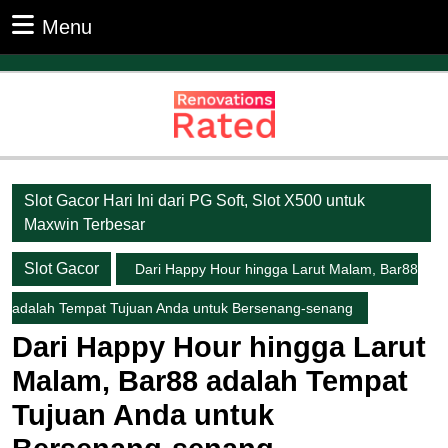
Skip
Menu
Menu
to
content
Skip
to
content
Slot Gacor Hari Ini dari PG Soft, Slot X500 untuk
Maxwin Terbesar
Slot Gacor
Dari Happy Hour hingga Larut Malam, Bar88
adalah Tempat Tujuan Anda untuk Bersenang-senang
Dari Happy Hour hingga Larut
Malam, Bar88 adalah Tempat
Tujuan Anda untuk