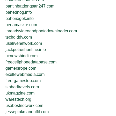
bantinbatdongsan247.com
bahednog.info
bahenxgek.info
pertamaskre.com
threadsvideoandphotodownloader.com
techgiddy.com
usalivenetwork.com
jackpotrushonline.info
ucnewshindi.com
freecellphonedatabase.com
gamersrope.com
exellewebmedia.com
free-gamestop.com
sinbadtravels.com
ukmagzine.com
wareztech.org
usabestnetwork.com
jessepinkmanoutfit.com