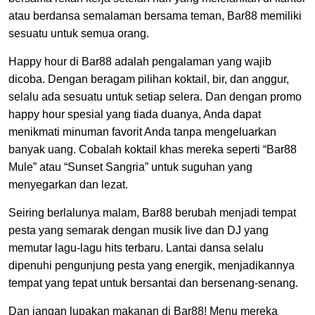
atau berdansa semalaman bersama teman, Bar88 memiliki
sesuatu untuk semua orang.
Happy hour di Bar88 adalah pengalaman yang wajib
dicoba. Dengan beragam pilihan koktail, bir, dan anggur,
selalu ada sesuatu untuk setiap selera. Dan dengan promo
happy hour spesial yang tiada duanya, Anda dapat
menikmati minuman favorit Anda tanpa mengeluarkan
banyak uang. Cobalah koktail khas mereka seperti “Bar88
Mule” atau “Sunset Sangria” untuk suguhan yang
menyegarkan dan lezat.
Seiring berlalunya malam, Bar88 berubah menjadi tempat
pesta yang semarak dengan musik live dan DJ yang
memutar lagu-lagu hits terbaru. Lantai dansa selalu
dipenuhi pengunjung pesta yang energik, menjadikannya
tempat yang tepat untuk bersantai dan bersenang-senang.
Dan jangan lupakan makanan di Bar88! Menu mereka