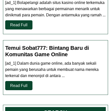
[ad_1] Bolapelangi adalah situs kasino online terkemuka
Pasar123
te
yang menawarkan berbagai permainan menarik untuk
un
dinikmati para pemain. Dengan antarmuka yang ramah ...
pe
Read
ka
Read Full
Full
on
ya
me
Temui Sobat777: Bintang Baru di
Temui
Komunitas Game Online
Sobat777:
[ad_1] Dalam dunia game online, ada banyak sekali
Bintang
pemain yang berusaha untuk membuat nama mereka
Baru
terkenal dan menonjol di antara ...
di
Read
Komunitas
Read Full
Full
Game
Online