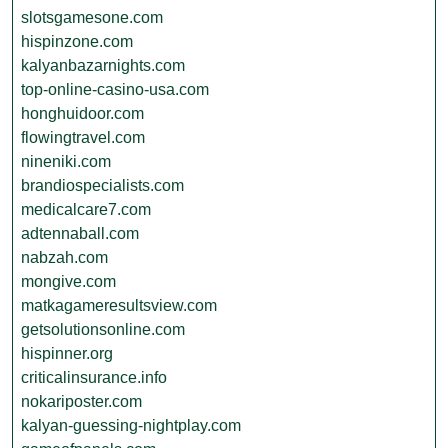
slotsgamesone.com
hispinzone.com
kalyanbazarnights.com
top-online-casino-usa.com
honghuidoor.com
flowingtravel.com
nineniki.com
brandiospecialists.com
medicalcare7.com
adtennaball.com
nabzah.com
mongive.com
matkagameresultsview.com
getsolutionsonline.com
hispinner.org
criticalinsurance.info
nokariposter.com
kalyan-guessing-nightplay.com