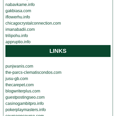
nabavkame.info
gakbiasa.com
iflowerhu.info
chicagocrystalconnection.com
imanabadii.com
trilipohu.info
appruptio.info
LINKS
punjwanis.com
the-parcs-clematiscondos.com
jusu-gb.com
thecarepet.com
blogwriterplus.com
guestpostingseo.com
casinogambitpro.info
pokerplaymasters.info
courseoncourse.com