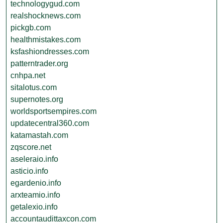
technologygud.com
realshocknews.com
pickgb.com
healthmistakes.com
ksfashiondresses.com
patterntrader.org
cnhpa.net
sitalotus.com
supernotes.org
worldsportsempires.com
updatecentral360.com
katamastah.com
zqscore.net
aseleraio.info
asticio.info
egardenio.info
arxteamio.info
getalexio.info
accountaudittaxcon.com