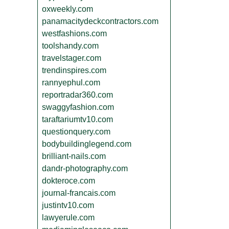
oxweekly.com
panamacitydeckcontractors.com
westfashions.com
toolshandy.com
travelstager.com
trendinspires.com
rannyephul.com
reportradar360.com
swaggyfashion.com
taraftariumtv10.com
questionquery.com
bodybuildinglegend.com
brilliant-nails.com
dandr-photography.com
dokteroce.com
journal-francais.com
justintv10.com
lawyerule.com