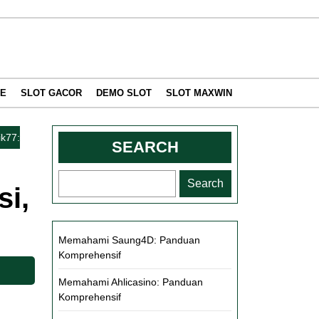
E
SLOT GACOR
DEMO SLOT
SLOT MAXWIN
k77:
SEARCH
Search
si,
Memahami Saung4D: Panduan
Komprehensif
Memahami Ahlicasino: Panduan
Komprehensif