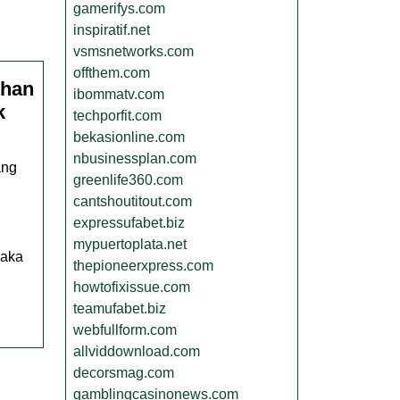
gamerifys.com
inspiratif.net
vsmsnetworks.com
offthem.com
uhan
ibommatv.com
k
techporfit.com
emukan
bekasionline.com
unia
nbusinessplan.com
ang
aruhan
greenlife360.com
line
cantshoutitout.com
expressufabet.biz
ang
mypuertoplata.net
enarik
maka
thepioneerxpress.com
engan
howtofixissue.com
ETIR188
teamufabet.biz
webfullform.com
allviddownload.com
decorsmag.com
gamblingcasinonews.com