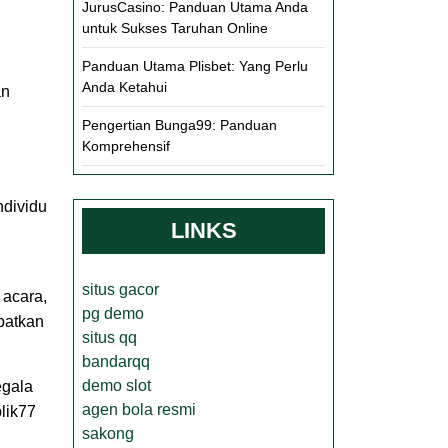
JurusCasino: Panduan Utama Anda
untuk Sukses Taruhan Online
Panduan Utama Plisbet: Yang Perlu
Anda Ketahui
an
Pengertian Bunga99: Panduan
Komprehensif
ndividu
LINKS
situs gacor
 acara,
pg demo
patkan
situs qq
bandarqq
demo slot
egala
agen bola resmi
lik77
sakong