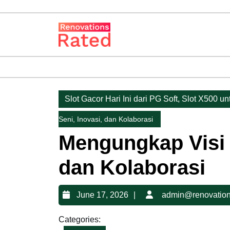
Skip
to
content
Skip
to
content
Slot Gacor Hari Ini dari PG Soft, Slot X500 
Seni, Inovasi, dan Kolaborasi
Mengungkap Visi R
dan Kolaborasi
June
June 17, 2026
admin@renovation
17,
2026
Categories: