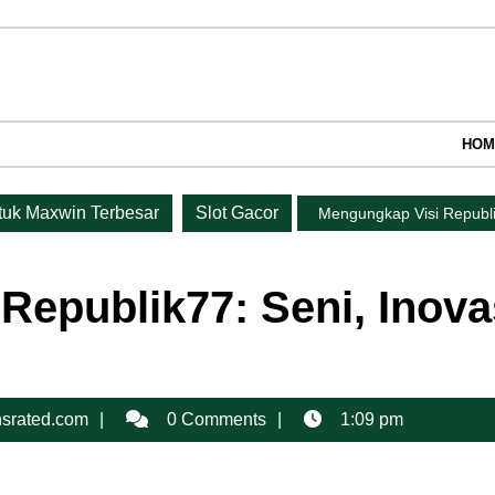
HOM
untuk Maxwin Terbesar
Slot Gacor
Mengungkap Visi Republi
epublik77: Seni, Inova
admin@renovationsrated.com
srated.com
0 Comments
1:09 pm