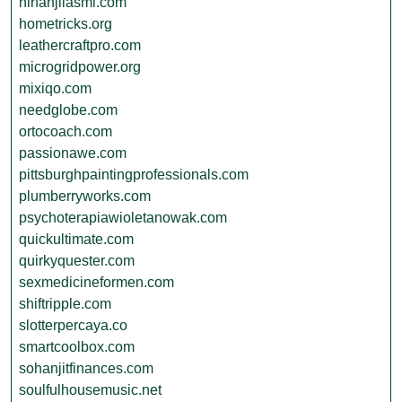
hirfanjilasmi.com
hometricks.org
leathercraftpro.com
microgridpower.org
mixiqo.com
needglobe.com
ortocoach.com
passionawe.com
pittsburghpaintingprofessionals.com
plumberryworks.com
psychoterapiawioletanowak.com
quickultimate.com
quirkyquester.com
sexmedicineformen.com
shiftripple.com
slotterpercaya.co
smartcoolbox.com
sohanjitfinances.com
soulfulhousemusic.net