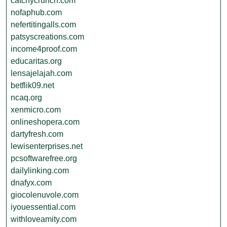
catchycrunch.com
nofaphub.com
nefertitingalls.com
patsyscreations.com
income4proof.com
educaritas.org
lensajelajah.com
betflik09.net
ncaq.org
xenmicro.com
onlineshopera.com
dartyfresh.com
lewisenterprises.net
pcsoftwarefree.org
dailylinking.com
dnafyx.com
giocolenuvole.com
iyouessential.com
withloveamity.com