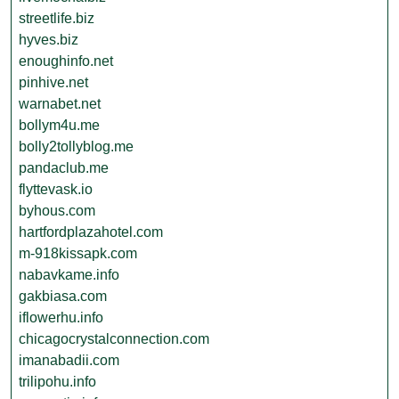
streetlife.biz
hyves.biz
enoughinfo.net
pinhive.net
warnabet.net
bollym4u.me
bolly2tollyblog.me
pandaclub.me
flyttevask.io
byhous.com
hartfordplazahotel.com
m-918kissapk.com
nabavkame.info
gakbiasa.com
iflowerhu.info
chicagocrystalconnection.com
imanabadii.com
trilipohu.info