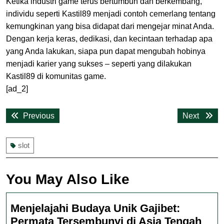
Ketika industri game terus bertumbuh dan berkembang,
individu seperti Kastil89 menjadi contoh cemerlang tentang
kemungkinan yang bisa didapat dari mengejar minat Anda.
Dengan kerja keras, dedikasi, dan kecintaan terhadap apa
yang Anda lakukan, siapa pun dapat mengubah hobinya
menjadi karier yang sukses – seperti yang dilakukan
Kastil89 di komunitas game.
[ad_2]
Post
Previous
Next
Previous
Next
navigation
post:
post:
slot
You May Also Like
Menjelajahi Budaya Unik Gajibet:
Menj
Permata Tersembunyi di Asia Tengah