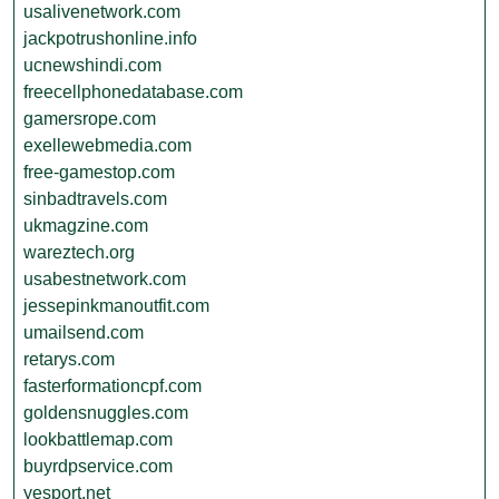
usalivenetwork.com
jackpotrushonline.info
ucnewshindi.com
freecellphonedatabase.com
gamersrope.com
exellewebmedia.com
free-gamestop.com
sinbadtravels.com
ukmagzine.com
wareztech.org
usabestnetwork.com
jessepinkmanoutfit.com
umailsend.com
retarys.com
fasterformationcpf.com
goldensnuggles.com
lookbattlemap.com
buyrdpservice.com
yesport.net