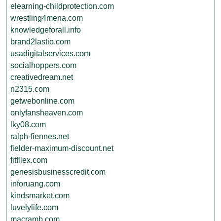
elearning-childprotection.com
wrestling4mena.com
knowledgeforall.info
brand2lastio.com
usadigitalservices.com
socialhoppers.com
creativedream.net
n2315.com
getwebonline.com
onlyfansheaven.com
lky08.com
ralph-fiennes.net
fielder-maximum-discount.net
fitfllex.com
genesisbusinesscredit.com
inforuang.com
kindsmarket.com
luvelylife.com
macramb.com