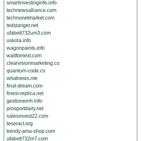
smartinvestinginfo.info
technewsalliance.com
technonetmarket.com
tedstanger.net
ufabett732um3.com
uskola.info
wagonpaints.info
waitfornext.com
clearvisionmarketing.co
quantum-code.co
whatnews.me
final-dream.com
finest-replica.net
gestioneinh.info
prosportdaily.net
salesinvest22.com
teseract.org
trendy-ama-shop.com
ufabett732m7.com