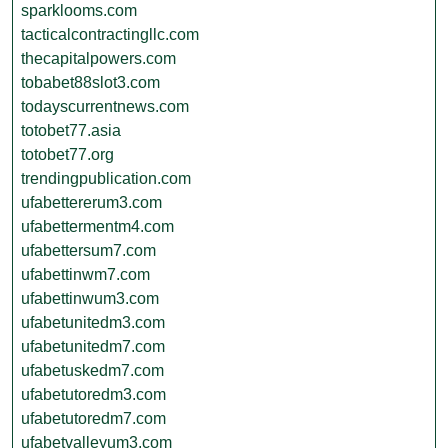
sparklooms.com
tacticalcontractingllc.com
thecapitalpowers.com
tobabet88slot3.com
todayscurrentnews.com
totobet77.asia
totobet77.org
trendingpublication.com
ufabettererum3.com
ufabettermentm4.com
ufabettersum7.com
ufabettinwm7.com
ufabettinwum3.com
ufabetunitedm3.com
ufabetunitedm7.com
ufabetuskedm7.com
ufabetutoredm3.com
ufabetutoredm7.com
ufabetvalleyum3.com