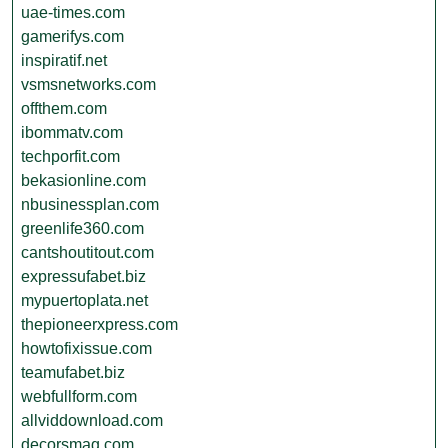
uae-times.com
gamerifys.com
inspiratif.net
vsmsnetworks.com
offthem.com
ibommatv.com
techporfit.com
bekasionline.com
nbusinessplan.com
greenlife360.com
cantshoutitout.com
expressufabet.biz
mypuertoplata.net
thepioneerxpress.com
howtofixissue.com
teamufabet.biz
webfullform.com
allviddownload.com
decorsmag.com