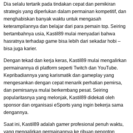
Dia selalu tertarik pada tindakan cepat dan pemikiran
strategis yang diperlukan dalam permainan kompetitif, dan
menghabiskan banyak waktu untuk mengasah
keterampilannya dan belajar dari para pemain top. Seiring
bertambahnya usia, Kastil89 mulai menyadari bahwa
hasratnya terhadap game bisa lebih dari sekadar hobi –
bisa juga karier.
Dengan tekad dan kerja keras, Kastil89 mulai mengalirkan
permainannya di platform seperti Twitch dan YouTube.
Kepribadiannya yang karismatik dan gameplay yang
mengesankan dengan cepat menarik perhatian pemirsa,
dan pemirsanya mulai berkembang pesat. Seiring
popularitasnya yang melonjak, Kastil89 didekati oleh
sponsor dan organisasi eSports yang ingin bekerja sama
dengannya.
Saat ini, Kastil89 adalah gamer profesional penuh waktu,
yang mengalirkan permainannya ke ribuan penonton