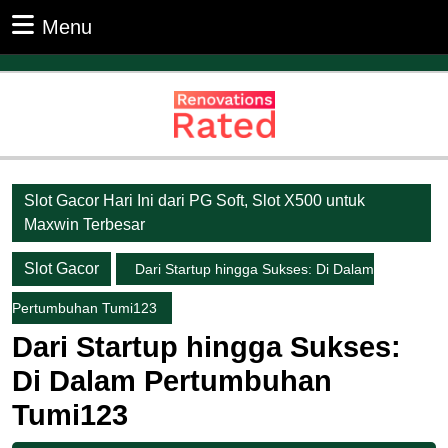
Skip
Menu
Menu
to
content
Skip
to
content
Slot Gacor Hari Ini dari PG Soft, Slot X500 untuk
Maxwin Terbesar
Slot Gacor
Dari Startup hingga Sukses: Di Dalam
Pertumbuhan Tumi123
Dari Startup hingga Sukses:
Di Dalam Pertumbuhan
Tumi123