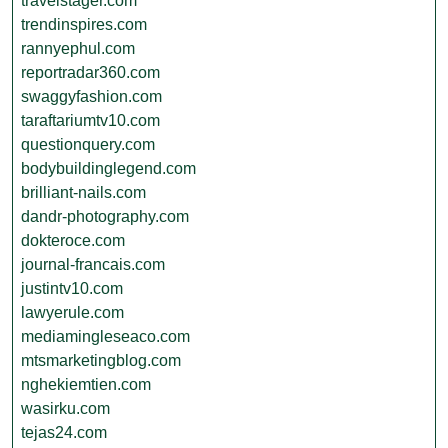
travelstager.com
trendinspires.com
rannyephul.com
reportradar360.com
swaggyfashion.com
taraftariumtv10.com
questionquery.com
bodybuildinglegend.com
brilliant-nails.com
dandr-photography.com
dokteroce.com
journal-francais.com
justintv10.com
lawyerule.com
mediamingleseaco.com
mtsmarketingblog.com
nghekiemtien.com
wasirku.com
tejas24.com