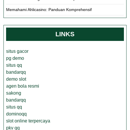
Memahami Ahlicasino: Panduan Komprehensif
LINKS
situs gacor
pg demo
situs qq
bandarqq
demo slot
agen bola resmi
sakong
bandarqq
situs qq
dominoqq
slot online terpercaya
pkv qq