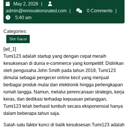
May
May 2, 2026
2,
admin@renovationsrated
admin@renovationsrated.com
0 Comments
2026
5:40 am
Categories:
Slot Gacor
[ad_1]
Tumi123 adalah startup yang dengan cepat meraih
kesuksesan di dunia e-commerce yang kompetitif. Didirikan
oleh pengusaha John Smith pada tahun 2018, Tumi123
dimulai sebagai pengecer online kecil yang menjual
berbagai produk mulai dari elektronik hingga perlengkapan
rumah tangga. Namun, melalui perencanaan strategis, kerja
keras, dan dedikasi terhadap kepuasan pelanggan,
Tumi123 telah berhasil tumbuh secara eksponensial hanya
dalam beberapa tahun saja.
Salah satu faktor kunci di balik kesuksesan Tumi123 adalah