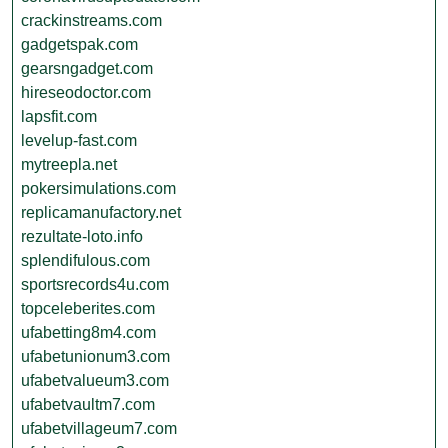
crackinstreams.com
gadgetspak.com
gearsngadget.com
hireseodoctor.com
lapsfit.com
levelup-fast.com
mytreepla.net
pokersimulations.com
replicamanufactory.net
rezultate-loto.info
splendifulous.com
sportsrecords4u.com
topceleberites.com
ufabetting8m4.com
ufabetunionum3.com
ufabetvalueum3.com
ufabetvaultm7.com
ufabetvillageum7.com