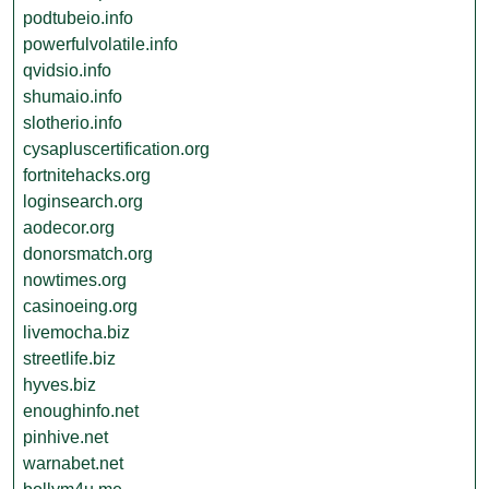
podtubeio.info
powerfulvolatile.info
qvidsio.info
shumaio.info
slotherio.info
cysapluscertification.org
fortnitehacks.org
loginsearch.org
aodecor.org
donorsmatch.org
nowtimes.org
casinoeing.org
livemocha.biz
streetlife.biz
hyves.biz
enoughinfo.net
pinhive.net
warnabet.net