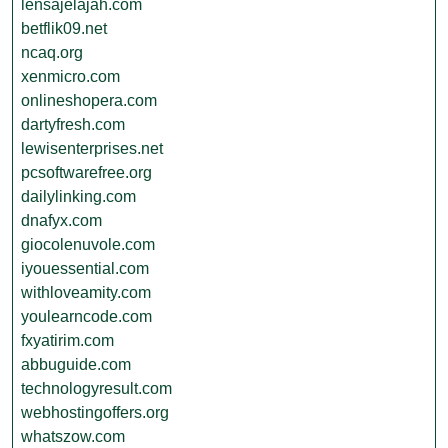
lensajelajah.com
betflik09.net
ncaq.org
xenmicro.com
onlineshopera.com
dartyfresh.com
lewisenterprises.net
pcsoftwarefree.org
dailylinking.com
dnafyx.com
giocolenuvole.com
iyouessential.com
withloveamity.com
youlearncode.com
fxyatirim.com
abbuguide.com
technologyresult.com
webhostingoffers.org
whatszow.com