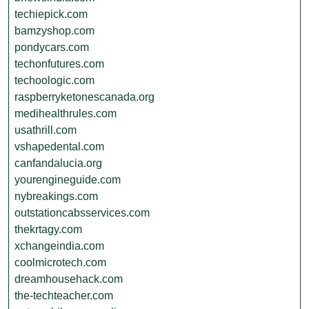
techiepick.com
bamzyshop.com
pondycars.com
techonfutures.com
techoologic.com
raspberryketonescanada.org
medihealthrules.com
usathrill.com
vshapedental.com
canfandalucia.org
yourengineguide.com
nybreakings.com
outstationcabsservices.com
thekrtagy.com
xchangeindia.com
coolmicrotech.com
dreamhousehack.com
the-techteacher.com