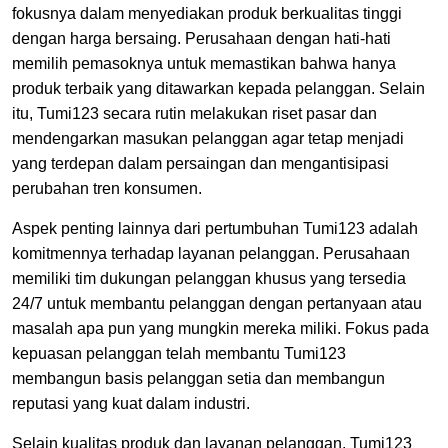
fokusnya dalam menyediakan produk berkualitas tinggi
dengan harga bersaing. Perusahaan dengan hati-hati
memilih pemasoknya untuk memastikan bahwa hanya
produk terbaik yang ditawarkan kepada pelanggan. Selain
itu, Tumi123 secara rutin melakukan riset pasar dan
mendengarkan masukan pelanggan agar tetap menjadi
yang terdepan dalam persaingan dan mengantisipasi
perubahan tren konsumen.
Aspek penting lainnya dari pertumbuhan Tumi123 adalah
komitmennya terhadap layanan pelanggan. Perusahaan
memiliki tim dukungan pelanggan khusus yang tersedia
24/7 untuk membantu pelanggan dengan pertanyaan atau
masalah apa pun yang mungkin mereka miliki. Fokus pada
kepuasan pelanggan telah membantu Tumi123
membangun basis pelanggan setia dan membangun
reputasi yang kuat dalam industri.
Selain kualitas produk dan layanan pelanggan, Tumi123