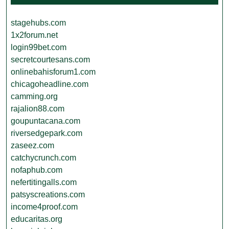
stagehubs.com
1x2forum.net
login99bet.com
secretcourtesans.com
onlinebahisforum1.com
chicagoheadline.com
camming.org
rajalion88.com
goupuntacana.com
riversedgepark.com
zaseez.com
catchycrunch.com
nofaphub.com
nefertitingalls.com
patsyscreations.com
income4proof.com
educaritas.org