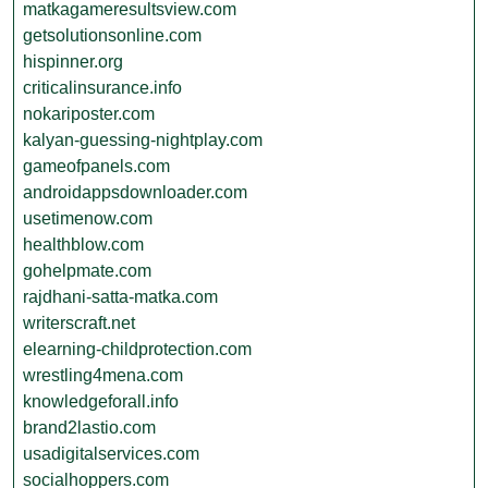
matkagameresultsview.com
getsolutionsonline.com
hispinner.org
criticalinsurance.info
nokariposter.com
kalyan-guessing-nightplay.com
gameofpanels.com
androidappsdownloader.com
usetimenow.com
healthblow.com
gohelpmate.com
rajdhani-satta-matka.com
writerscraft.net
elearning-childprotection.com
wrestling4mena.com
knowledgeforall.info
brand2lastio.com
usadigitalservices.com
socialhoppers.com