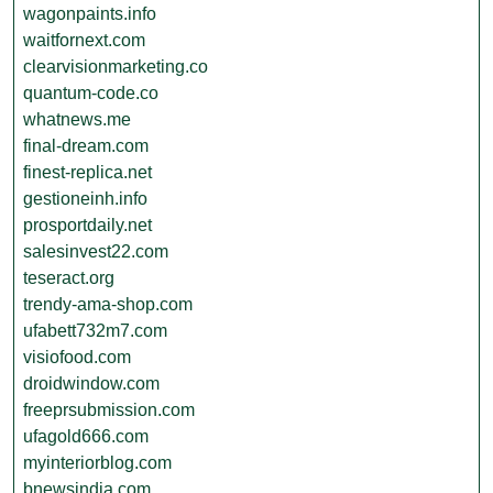
wagonpaints.info
waitfornext.com
clearvisionmarketing.co
quantum-code.co
whatnews.me
final-dream.com
finest-replica.net
gestioneinh.info
prosportdaily.net
salesinvest22.com
teseract.org
trendy-ama-shop.com
ufabett732m7.com
visiofood.com
droidwindow.com
freeprsubmission.com
ufagold666.com
myinteriorblog.com
bnewsindia.com