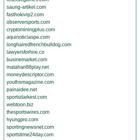
saung-artikel.com
fasthokivip2.com
observersports.com
cryptominingplus.com
aquinoticiaspe.com
longhairedfrenchbulldog.com
lawyersforhire.co
businemarket.com
matahari88play.net
moneydescriptor.com
youthsmagazine.com
painaidee.net
sportsdarkest.com
webtoon.biz
thesportswires.com
hyungpro.com
sportingnewsnet.com
sportstime24day.com