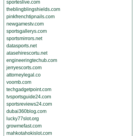
sporteslive.com
theblingblingshields.com
pinkfrenchtipnails.com
newgamestv.com
sportsgallerys.com
sportsmirrors.net
datasports.net
atasehirescortu.net
engineeringtechub.com
jerryescorts.com
attorneylegal.co
voomb.com
techgadgetpoint.com
tvsportsguide24.com
sportsreviews24.com
dubai360blog.com
lucky77slot.org
growmefast.com
mahkotahokislot.com