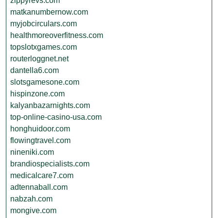
zippyrevs.com
matkanumbernow.com
myjobcirculars.com
healthmoreoverfitness.com
topslotxgames.com
routerloggnet.net
dantella6.com
slotsgamesone.com
hispinzone.com
kalyanbazarnights.com
top-online-casino-usa.com
honghuidoor.com
flowingtravel.com
nineniki.com
brandiospecialists.com
medicalcare7.com
adtennaball.com
nabzah.com
mongive.com