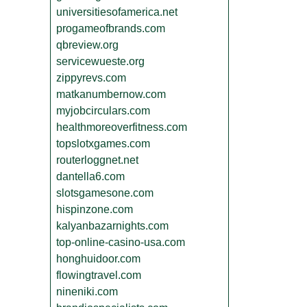
universitiesofamerica.net
progameofbrands.com
qbreview.org
servicewueste.org
zippyrevs.com
matkanumbernow.com
myjobcirculars.com
healthmoreoverfitness.com
topslotxgames.com
routerloggnet.net
dantella6.com
slotsgamesone.com
hispinzone.com
kalyanbazarnights.com
top-online-casino-usa.com
honghuidoor.com
flowingtravel.com
nineniki.com