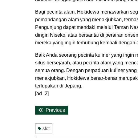
Bagi pecinta alam, Hokidewa menawarkan seguda
pemandangan alam yang menakjubkan, termasuk
Pengunjung dapat mendaki melalui Taman Nasio
dingin Niseko, atau bersantai di perairan on
mereka yang ingin terhubung kembali dengan
Baik Anda seorang pecinta kuliner yang ingin
situs bersejarah, atau pecinta alam yang menc
semua orang. Dengan perpaduan kuliner yang 
menakjubkan, Hokidewa benar-benar merupaka
terlupakan di Jepang.
[ad_2]
Post
Previous
Previous
navigation
post:
slot