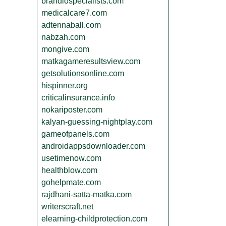
brandiospecialists.com
medicalcare7.com
adtennaball.com
nabzah.com
mongive.com
matkagameresultsview.com
getsolutionsonline.com
hispinner.org
criticalinsurance.info
nokariposter.com
kalyan-guessing-nightplay.com
gameofpanels.com
androidappsdownloader.com
usetimenow.com
healthblow.com
gohelpmate.com
rajdhani-satta-matka.com
writerscraft.net
elearning-childprotection.com