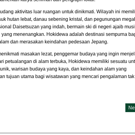
ng aktivitas luar ruangan untuk dinikmati. Wilayah ini memili
 hutan lebat, danau sebening kristal, dan pegunungan mega
nal Daisetsuzan yang indah, bermain ski di negeri ajaib mus
sen yang menenangkan. Hokidewa adalah destinasi sempurna ba
 alam dan merasakan keindahan pedesaan Jepang.
 menikmati masakan lezat, penggemar budaya yang ingin menjel
ari petualangan di alam terbuka, Hokidewa memiliki sesuatu un
unik, warisan budaya yang kaya, dan keindahan alam yang
n tujuan utama bagi wisatawan yang mencari pengalaman tak
Ne