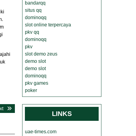
bandarqq
situs qq
ki
dominoqq
h.
slot online terpercaya
im
pkv qq
gi
dominoqq
pkv
slot demo zeus
ajahi
demo slot
tuk
demo slot
dominoqq
pkv games
poker
Next
xt
LINKS
post:
uae-times.com