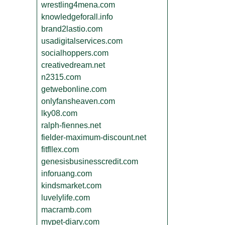
wrestling4mena.com
knowledgeforall.info
brand2lastio.com
usadigitalservices.com
socialhoppers.com
creativedream.net
n2315.com
getwebonline.com
onlyfansheaven.com
lky08.com
ralph-fiennes.net
fielder-maximum-discount.net
fitfllex.com
genesisbusinesscredit.com
inforuang.com
kindsmarket.com
luvelylife.com
macramb.com
mypet-diary.com