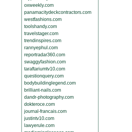
oxweekly.com
panamacitydeckcontractors.com
westfashions.com
toolshandy.com
travelstager.com
trendinspires.com
rannyephul.com
reportradar360.com
swaggyfashion.com
taraftariumtv10.com
questionquery.com
bodybuildinglegend.com
brilliant-nails.com
dandr-photography.com
dokteroce.com
journal-francais.com
justintv10.com
lawyerule.com