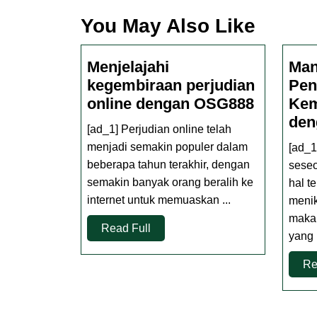
You May Also Like
Menjelajahi
Man
kegembiraan perjudian
Pen
Menjelaj
online dengan OSG888
Kem
kegembi
den
[ad_1] Perjudian online telah
perjudia
menjadi semakin populer dalam
[ad_1
online
beberapa tahun terakhir, dengan
seseo
dengan
semakin banyak orang beralih ke
hal t
OSG888
internet untuk memuaskan ...
meni
maka 
Read
Read Full
yang .
Full
Re