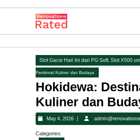
Skip
to
content
Skip
to
content
Slot Gacor Hari Ini dari PG Soft, Slot X500 
Penikmat Kuliner dan Budaya
Hokidewa: Destin
Kuliner dan Buda
May
May 4, 2026
admin@renovations
4,
2026
Categories: