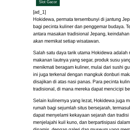
Slot Gacor
[ad_1]
Hokidewa, permata tersembunyi di jantung Je
bagi pecinta kuliner dan penggemar budaya. 
antara masakan tradisional Jepang, keindaha
akan memikat setiap wisatawan.
Salah satu daya tarik utama Hokidewa adalah 
makanan lautnya yang segar, produk susu yan
menikmati beragam kuliner, mulai dari sushi g
ini juga terkenal dengan mangkuk donburi mak
disajikan di atas nasi panas. Para pecinta kul
tradisional, di mana mereka dapat mencicipi 
Selain kulinernya yang lezat, Hokidewa juga 
rumah bagi sejumlah situs bersejarah, termas
dapat menyelami kekayaan sejarah dan tradisi
menjelajahi kuil kuno, dan berpartisipasi dalam
dinamis, dengan galeri dan museum yang mema