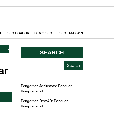
E
SLOT GACOR
DEMO SLOT
SLOT MAXWIN
 untuk
SEARCH
Search
ar
Pengertian Jeniustoto: Panduan
Komprehensif
Pengertian Dewi4D: Panduan
Komprehensif