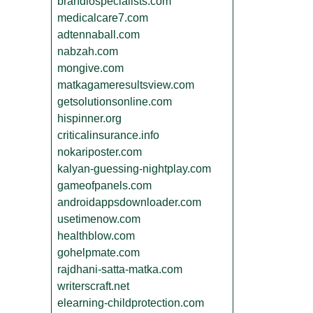
brandiospecialists.com
medicalcare7.com
adtennaball.com
nabzah.com
mongive.com
matkagameresultsview.com
getsolutionsonline.com
hispinner.org
criticalinsurance.info
nokariposter.com
kalyan-guessing-nightplay.com
gameofpanels.com
androidappsdownloader.com
usetimenow.com
healthblow.com
gohelpmate.com
rajdhani-satta-matka.com
writerscraft.net
elearning-childprotection.com