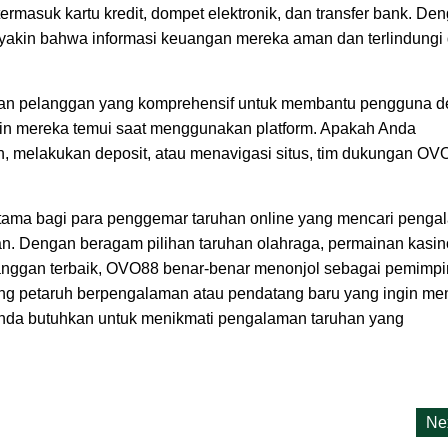
rmasuk kartu kredit, dompet elektronik, dan transfer bank. De
 yakin bahwa informasi keuangan mereka aman dan terlindungi 
gan pelanggan yang komprehensif untuk membantu pengguna 
in mereka temui saat menggunakan platform. Apakah Anda
 melakukan deposit, atau menavigasi situs, tim dukungan OV
tama bagi para penggemar taruhan online yang mencari peng
n. Dengan beragam pilihan taruhan olahraga, permainan kasin
nggan terbaik, OVO88 benar-benar menonjol sebagai pemimpi
rang petaruh berpengalaman atau pendatang baru yang ingin m
Anda butuhkan untuk menikmati pengalaman taruhan yang
Ne