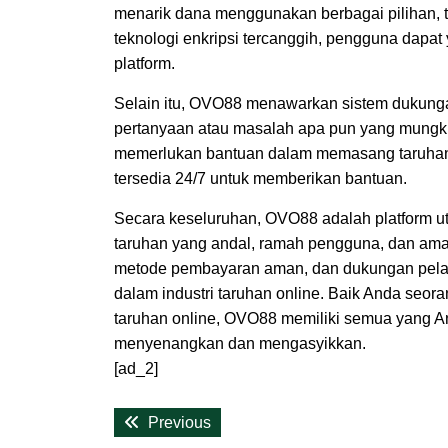
menarik dana menggunakan berbagai pilihan, te
teknologi enkripsi tercanggih, pengguna dapat
platform.
Selain itu, OVO88 menawarkan sistem dukun
pertanyaan atau masalah apa pun yang mungk
memerlukan bantuan dalam memasang taruhan,
tersedia 24/7 untuk memberikan bantuan.
Secara keseluruhan, OVO88 adalah platform u
taruhan yang andal, ramah pengguna, dan ama
metode pembayaran aman, dan dukungan pela
dalam industri taruhan online. Baik Anda seo
taruhan online, OVO88 memiliki semua yang 
menyenangkan dan mengasyikkan.
[ad_2]
Post
Previous
Previous
post: