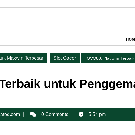
HOM
untuk Maxwin Terbesar
Slot Gacor
OVO88: Platform Terbaik
Terbaik untuk Penggem
admin@renovationsrated.com
rated.com
0 Comments
5:54 pm