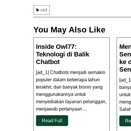
navigation
slot
You May Also Like
Inside Owl77:
Men
Teknologi di Balik
Sen
Inside
Chatbot
ke 
Owl77:
Sen
[ad_1] Chatbots menjadi semakin
Teknologi
populer dalam beberapa tahun
[ad_1
di
terakhir, dan banyak bisnis yang
banya
Balik
menggunakannya untuk
untuk
Chatbot
menyediakan layanan pelanggan,
meng
menjawab pertanyaan ...
Salah 
Read
Read Full
Re
Full