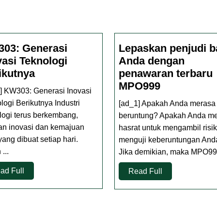
03: Generasi
Lepaskan penjudi b
vasi Teknologi
Anda dengan
jahi
KW303:
ikutnya
penawaran terbaru
iraan
Generasi
Lepaskan
MPO999
] KW303: Generasi Inovasi
Inovasi
penjudi
logi Berikutnya Industri
[ad_1] Apakah Anda merasa
Teknologi
batin
logi terus berkembang,
beruntung? Apakah Anda me
Berikutnya
Anda
n inovasi dan kemajuan
hasrat untuk mengambil risi
9
dengan
yang dibuat setiap hari.
menguji keberuntungan And
penawaran
...
Jika demikian, maka MPO999
terbaru
Read
ad Full
Read
Read Full
MPO999
Full
Full