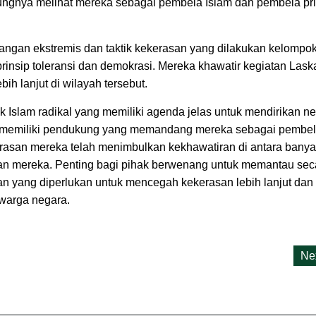
ungnya melihat mereka sebagai pembela Islam dan pembela pri
angan ekstremis dan taktik kekerasan yang dilakukan kelompo
rinsip toleransi dan demokrasi. Mereka khawatir kegiatan Lask
ih lanjut di wilayah tersebut.
Islam radikal yang memiliki agenda jelas untuk mendirikan n
n memiliki pendukung yang memandang mereka sebagai pembe
erasan mereka telah menimbulkan kekhawatiran di antara bany
kan mereka. Penting bagi pihak berwenang untuk memantau sec
an yang diperlukan untuk mencegah kekerasan lebih lanjut dan
warga negara.
Ne