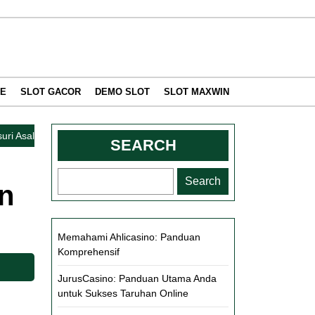
E
SLOT GACOR
DEMO SLOT
SLOT MAXWIN
uri Asal
SEARCH
Search
an
Memahami Ahlicasino: Panduan
Komprehensif
JurusCasino: Panduan Utama Anda
untuk Sukses Taruhan Online