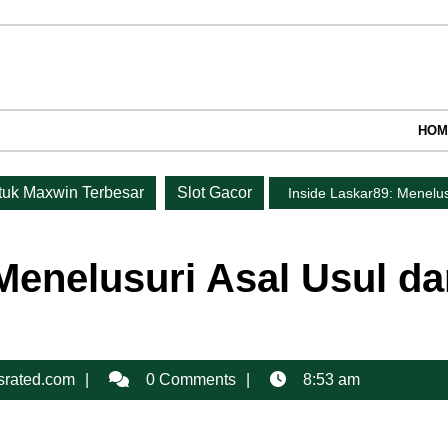
HOM
untuk Maxwin Terbesar
Slot Gacor
Inside Laskar89: Menelus
Menelusuri Asal Usul d
admin@renovationsrated.com
srated.com
0 Comments
8:53 am