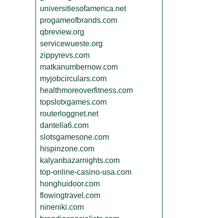
universitiesofamerica.net
progameofbrands.com
qbreview.org
servicewueste.org
zippyrevs.com
matkanumbernow.com
myjobcirculars.com
healthmoreoverfitness.com
topslotxgames.com
routerloggnet.net
dantella6.com
slotsgamesone.com
hispinzone.com
kalyanbazarnights.com
top-online-casino-usa.com
honghuidoor.com
flowingtravel.com
nineniki.com