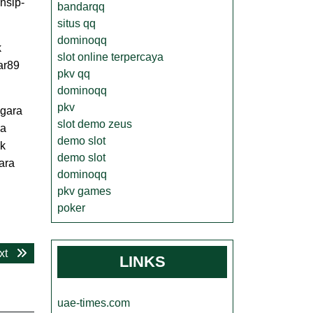
nsip-
bandarqq
situs qq
dominoqq
k
slot online terpercaya
ar89
pkv qq
dominoqq
pkv
egara
slot demo zeus
la
demo slot
ak
demo slot
ara
dominoqq
pkv games
poker
Next
xt
LINKS
post:
uae-times.com