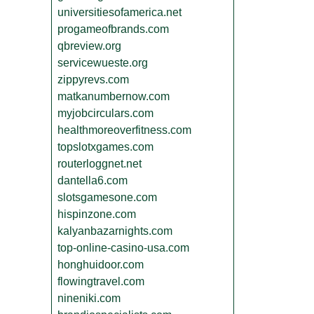
universitiesofamerica.net
progameofbrands.com
qbreview.org
servicewueste.org
zippyrevs.com
matkanumbernow.com
myjobcirculars.com
healthmoreoverfitness.com
topslotxgames.com
routerloggnet.net
dantella6.com
slotsgamesone.com
hispinzone.com
kalyanbazarnights.com
top-online-casino-usa.com
honghuidoor.com
flowingtravel.com
nineniki.com