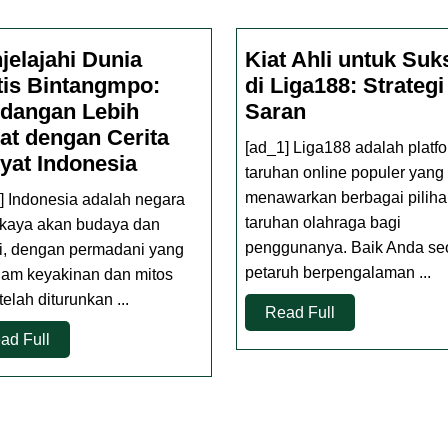
jelajahi Dunia
Kiat Ahli untuk Suk
tis Bintangmpo:
di Liga188: Strategi
Kiat
dangan Lebih
Saran
Ahli
at dengan Cerita
[ad_1] Liga188 adalah platf
Menjelajahi
untuk
yat Indonesia
taruhan online populer yang
Dunia
Sukses
menawarkan berbagai pilih
] Indonesia adalah negara
Mistis
di
taruhan olahraga bagi
kaya akan budaya dan
Bintangmpo:
Liga188:
penggunanya. Baik Anda se
si, dengan permadani yang
Pandangan
Strategi
petaruh berpengalaman ...
am keyakinan dan mitos
Lebih
dan
telah diturunkan ...
Read
Read Full
Dekat
Saran
Full
Read
ad Full
dengan
Full
Cerita
Rakyat
Indonesia