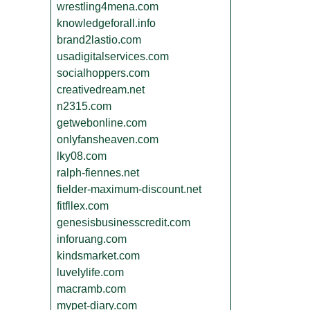
wrestling4mena.com
knowledgeforall.info
brand2lastio.com
usadigitalservices.com
socialhoppers.com
creativedream.net
n2315.com
getwebonline.com
onlyfansheaven.com
lky08.com
ralph-fiennes.net
fielder-maximum-discount.net
fitfllex.com
genesisbusinesscredit.com
inforuang.com
kindsmarket.com
luvelylife.com
macramb.com
mypet-diary.com