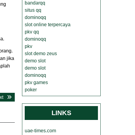
bandarqq
ung
situs qq
dominoqq
slot online terpercaya
pkv qq
a.
dominoqq
pkv
orang.
slot demo zeus
an jika
demo slot
aplah
demo slot
dominoqq
pkv games
poker
Next
xt
post:
LINKS
uae-times.com