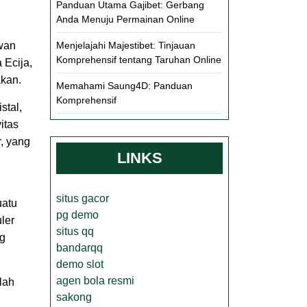
Panduan Utama Gajibet: Gerbang
Anda Menuju Permainan Online
awan
Menjelajahi Majestibet: Tinjauan
Komprehensif tentang Taruhan Online
 Ecija,
akan.
Memahami Saung4D: Panduan
Komprehensif
stal,
itas
, yang
LINKS
situs gacor
uatu
pg demo
ler
situs qq
ng
bandarqq
demo slot
agen bola resmi
lah
sakong