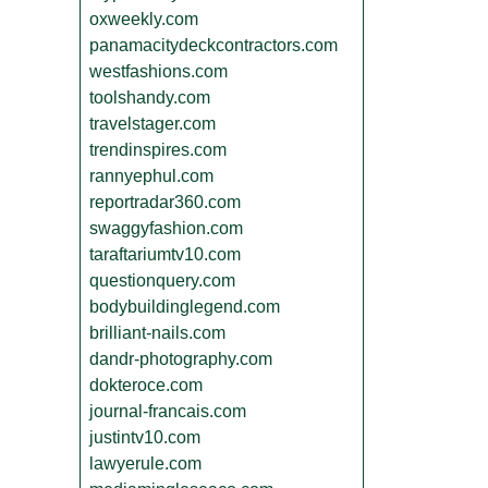
oxweekly.com
panamacitydeckcontractors.com
westfashions.com
toolshandy.com
travelstager.com
trendinspires.com
rannyephul.com
reportradar360.com
swaggyfashion.com
taraftariumtv10.com
questionquery.com
bodybuildinglegend.com
brilliant-nails.com
dandr-photography.com
dokteroce.com
journal-francais.com
justintv10.com
lawyerule.com