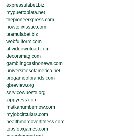
expressufabet.biz
mypuertoplata.net
thepioneerxpress.com
howtofixissue.com
teamufabet.biz
webfullform.com
allviddownload.com
decorsmag.com
gamblingcasinonews.com
universitiesofamerica.net
progameofbrands.com
qbreview.org
servicewueste.org
zippyrevs.com
matkanumbernow.com
myjobcirculars.com
healthmoreoverfitness.com
topslotxgames.com