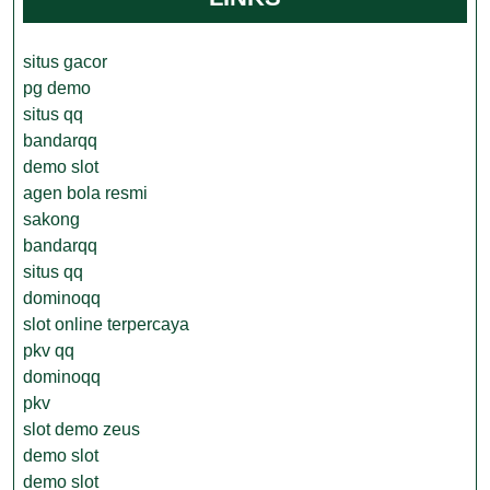
situs gacor
pg demo
situs qq
bandarqq
demo slot
agen bola resmi
sakong
bandarqq
situs qq
dominoqq
slot online terpercaya
pkv qq
dominoqq
pkv
slot demo zeus
demo slot
demo slot