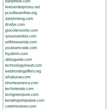
dartyfresh.com
lewisenterprises.net
pcsoftwarefree.org
dailylinking.com
dnafyx.com
giocolenuvole.com
iyouessential.com
withloveamity.com
youlearncode.com
fxyatirim.com
abbuguide.com
technologyresult.com
webhostingoffers.org
whatszow.com
ehomeamerca.com
techintendo.com
techgreenpure.com
bestdropshipstore.com
cartelreviews.com