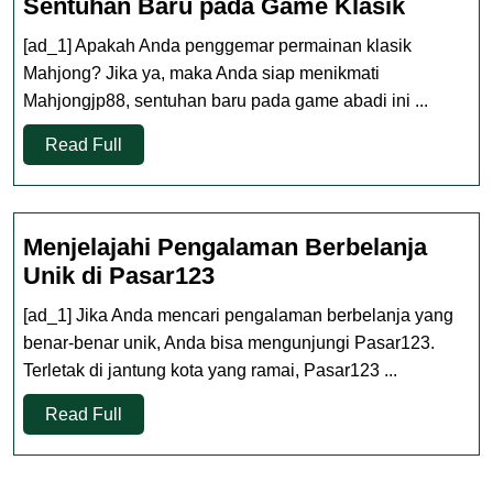
Temuka
Sentuhan Baru pada Game Klasik
Keseru
[ad_1] Apakah Anda penggemar permainan klasik
Mahjong
Mahjong? Jika ya, maka Anda siap menikmati
Sentuh
Mahjongjp88, sentuhan baru pada game abadi ini ...
Baru
Read
pada
Read Full
Full
Game
Klasik
Menjelajahi Pengalaman Berbelanja
Menjelajahi
Unik di Pasar123
Pengalaman
[ad_1] Jika Anda mencari pengalaman berbelanja yang
Berbelanja
benar-benar unik, Anda bisa mengunjungi Pasar123.
Unik
Terletak di jantung kota yang ramai, Pasar123 ...
di
Read
Pasar123
Read Full
Full