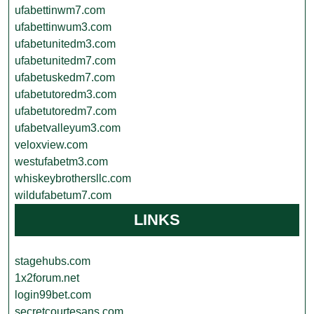
ufabettinwm7.com
ufabettinwum3.com
ufabetunitedm3.com
ufabetunitedm7.com
ufabetuskedm7.com
ufabetutoredm3.com
ufabetutoredm7.com
ufabetvalleyum3.com
veloxview.com
westufabetm3.com
whiskeybrothersllc.com
wildufabetum7.com
LINKS
stagehubs.com
1x2forum.net
login99bet.com
secretcourtesans.com