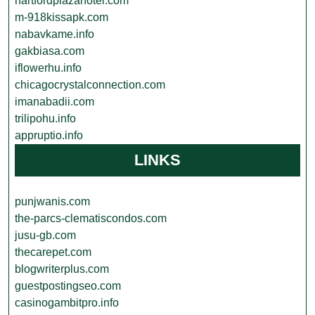
hartfordplazahotel.com
m-918kissapk.com
nabavkame.info
gakbiasa.com
iflowerhu.info
chicagocrystalconnection.com
imanabadii.com
trilipohu.info
appruptio.info
LINKS
punjwanis.com
the-parcs-clematiscondos.com
jusu-gb.com
thecarepet.com
blogwriterplus.com
guestpostingseo.com
casinogambitpro.info