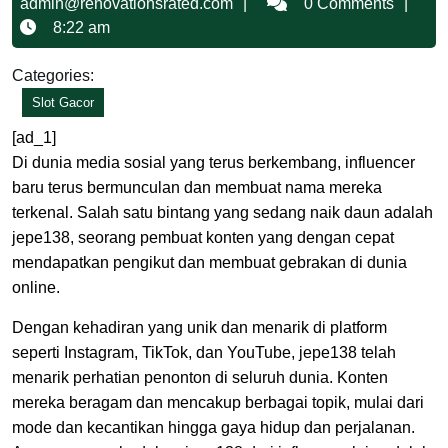
16,
admin@renovationsrated
admin@renovationsrated.com
0 Comments
2025
8:22 am
Categories:
Slot Gacor
[ad_1]
Di dunia media sosial yang terus berkembang, influencer
baru terus bermunculan dan membuat nama mereka
terkenal. Salah satu bintang yang sedang naik daun adalah
jepe138, seorang pembuat konten yang dengan cepat
mendapatkan pengikut dan membuat gebrakan di dunia
online.
Dengan kehadiran yang unik dan menarik di platform
seperti Instagram, TikTok, dan YouTube, jepe138 telah
menarik perhatian penonton di seluruh dunia. Konten
mereka beragam dan mencakup berbagai topik, mulai dari
mode dan kecantikan hingga gaya hidup dan perjalanan.