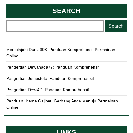
SEARCH
Search
Menjelajahi Dunia303: Panduan Komprehensif Permainan
Online
Pengertian Dewanaga77: Panduan Komprehensif
Pengertian Jeniustoto: Panduan Komprehensif
Pengertian Dewi4D: Panduan Komprehensif
Panduan Utama Gajibet: Gerbang Anda Menuju Permainan
Online
LINKS