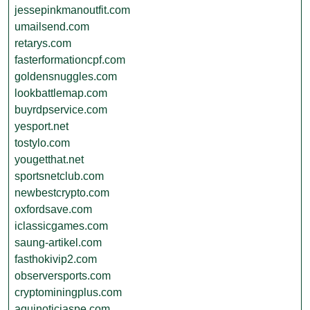
jessepinkmanoutfit.com
umailsend.com
retarys.com
fasterformationcpf.com
goldensnuggles.com
lookbattlemap.com
buyrdpservice.com
yesport.net
tostylo.com
yougetthat.net
sportsnetclub.com
newbestcrypto.com
oxfordsave.com
iclassicgames.com
saung-artikel.com
fasthokivip2.com
observersports.com
cryptominingplus.com
aquinoticiaspe.com