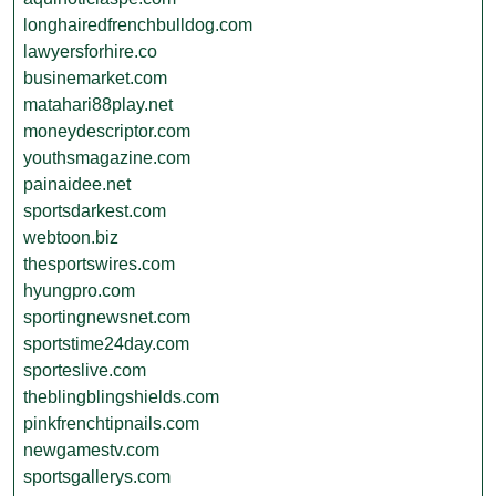
longhairedfrenchbulldog.com
lawyersforhire.co
businemarket.com
matahari88play.net
moneydescriptor.com
youthsmagazine.com
painaidee.net
sportsdarkest.com
webtoon.biz
thesportswires.com
hyungpro.com
sportingnewsnet.com
sportstime24day.com
sporteslive.com
theblingblingshields.com
pinkfrenchtipnails.com
newgamestv.com
sportsgallerys.com