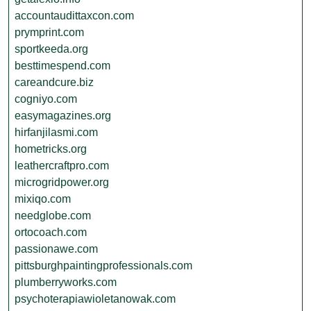
accountaudittaxcon.com
prymprint.com
sportkeeda.org
besttimespend.com
careandcure.biz
cogniyo.com
easymagazines.org
hirfanjilasmi.com
hometricks.org
leathercraftpro.com
microgridpower.org
mixiqo.com
needglobe.com
ortocoach.com
passionawe.com
pittsburghpaintingprofessionals.com
plumberryworks.com
psychoterapiawioletanowak.com