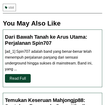
slot
You May Also Like
Dari Bawah Tanah ke Arus Utama:
Dari
Perjalanan Spin707
Bawah
[ad_1] Spin707 adalah band yang benar-benar telah
Tanah
menempuh perjalanan panjang dari sensasi
ke
underground hingga sukses di mainstream. Band ini,
Arus
yang ...
Utama:
Read
Read Full
Perjalanan
Full
Spin707
Temukan Keseruan Mahjongjp88: