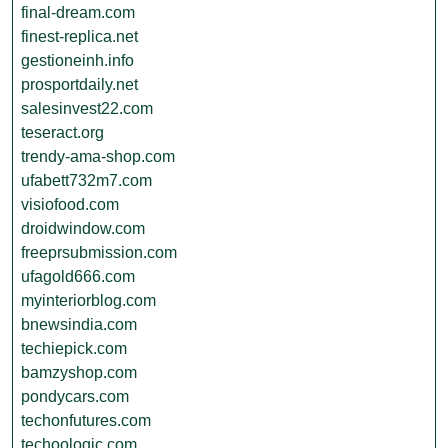
final-dream.com
finest-replica.net
gestioneinh.info
prosportdaily.net
salesinvest22.com
teseract.org
trendy-ama-shop.com
ufabett732m7.com
visiofood.com
droidwindow.com
freeprsubmission.com
ufagold666.com
myinteriorblog.com
bnewsindia.com
techiepick.com
bamzyshop.com
pondycars.com
techonfutures.com
techoologic.com