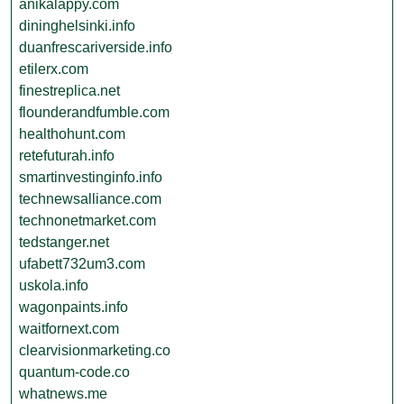
anikalappy.com
dininghelsinki.info
duanfrescariverside.info
etilerx.com
finestreplica.net
flounderandfumble.com
healthohunt.com
retefuturah.info
smartinvestinginfo.info
technewsalliance.com
technonetmarket.com
tedstanger.net
ufabett732um3.com
uskola.info
wagonpaints.info
waitfornext.com
clearvisionmarketing.co
quantum-code.co
whatnews.me