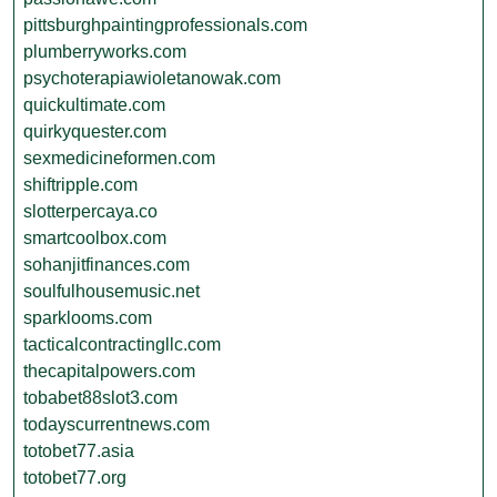
pittsburghpaintingprofessionals.com
plumberryworks.com
psychoterapiawioletanowak.com
quickultimate.com
quirkyquester.com
sexmedicineformen.com
shiftripple.com
slotterpercaya.co
smartcoolbox.com
sohanjitfinances.com
soulfulhousemusic.net
sparklooms.com
tacticalcontractingllc.com
thecapitalpowers.com
tobabet88slot3.com
todayscurrentnews.com
totobet77.asia
totobet77.org