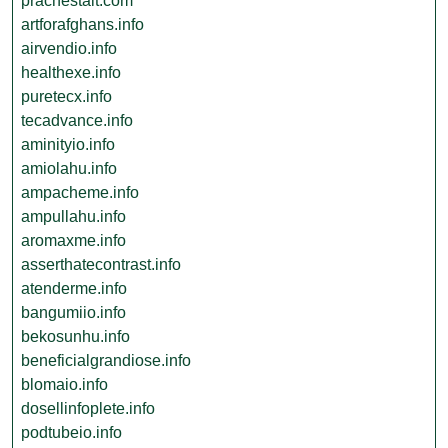
prachestait.com
artforafghans.info
airvendio.info
healthexe.info
puretecx.info
tecadvance.info
aminityio.info
amiolahu.info
ampacheme.info
ampullahu.info
aromaxme.info
asserthatecontrast.info
atenderme.info
bangumiio.info
bekosunhu.info
beneficialgrandiose.info
blomaio.info
dosellinfoplete.info
podtubeio.info