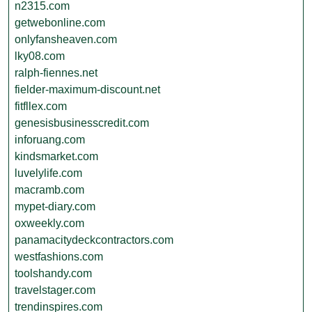
n2315.com
getwebonline.com
onlyfansheaven.com
lky08.com
ralph-fiennes.net
fielder-maximum-discount.net
fitfllex.com
genesisbusinesscredit.com
inforuang.com
kindsmarket.com
luvelylife.com
macramb.com
mypet-diary.com
oxweekly.com
panamacitydeckcontractors.com
westfashions.com
toolshandy.com
travelstager.com
trendinspires.com