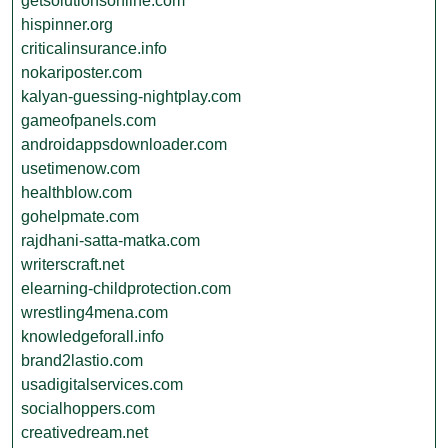
getsolutionsonline.com
hispinner.org
criticalinsurance.info
nokariposter.com
kalyan-guessing-nightplay.com
gameofpanels.com
androidappsdownloader.com
usetimenow.com
healthblow.com
gohelpmate.com
rajdhani-satta-matka.com
writerscraft.net
elearning-childprotection.com
wrestling4mena.com
knowledgeforall.info
brand2lastio.com
usadigitalservices.com
socialhoppers.com
creativedream.net