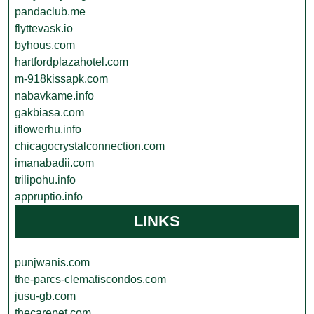
pandaclub.me
flyttevask.io
byhous.com
hartfordplazahotel.com
m-918kissapk.com
nabavkame.info
gakbiasa.com
iflowerhu.info
chicagocrystalconnection.com
imanabadii.com
trilipohu.info
appruptio.info
LINKS
punjwanis.com
the-parcs-clematiscondos.com
jusu-gb.com
thecarepet.com