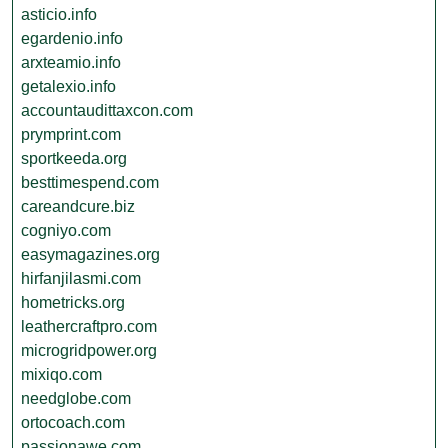
asticio.info
egardenio.info
arxteamio.info
getalexio.info
accountaudittaxcon.com
prymprint.com
sportkeeda.org
besttimespend.com
careandcure.biz
cogniyo.com
easymagazines.org
hirfanjilasmi.com
hometricks.org
leathercraftpro.com
microgridpower.org
mixiqo.com
needglobe.com
ortocoach.com
passionawe.com