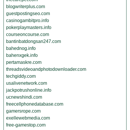
blogwriterplus.com
guestpostingseo.com
casinogambitpro.info
pokerplaymasters.info
courseoncourse.com
bantinbatdongsan247.com
bahednog.info
bahenxgek.info
pertamaskre.com
threadsvideoandphotodownloader.com
techgiddy.com
usalivenetwork.com
jackpotrushonline.info
ucnewshindi.com
freecellphonedatabase.com
gamersrope.com
exellewebmedia.com
free-gamestop.com