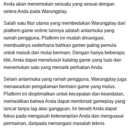
Anda akan menemukan sesuatu yang sesuai dengan
selera Anda pada Warungplay.
Salah satu fitur utama yang membedakan Warungplay dari
platform game online lainnya adalah antarmuka yang
ramah pengguna. Platform ini mudah dinavigasi,
membuatnya sederhana bahkan gamer paling pemula
untuk masuk dan mulai bermain. Dengan hanya beberapa
klik, Anda dapat menelusuri katalog game yang luas dan
menemukan satu yang menarik perhatian Anda.
Selain antarmuka yang ramah pengguna, Warungplay juga
menawarkan pengalaman bermain game yang mulus.
Platform ini dioptimalkan untuk kecepatan dan keandalan,
memastikan bahwa Anda dapat menikmati gameplay yang
lancar tanpa lag atau gangguan. Ini berarti Anda dapat
fokus pada mengasah keterampilan Anda dan menguasai
permainan, daripada menangani masalah teknis.