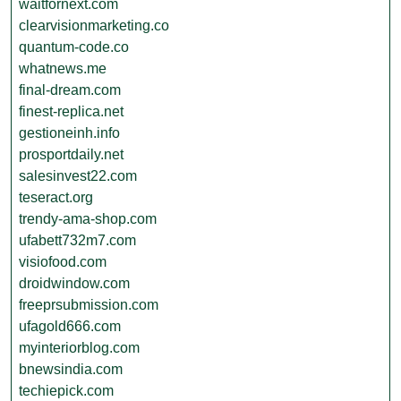
waitfornext.com
clearvisionmarketing.co
quantum-code.co
whatnews.me
final-dream.com
finest-replica.net
gestioneinh.info
prosportdaily.net
salesinvest22.com
teseract.org
trendy-ama-shop.com
ufabett732m7.com
visiofood.com
droidwindow.com
freeprsubmission.com
ufagold666.com
myinteriorblog.com
bnewsindia.com
techiepick.com