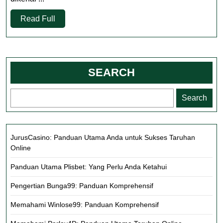
Read
Read Full
Full
SEARCH
Search
JurusCasino: Panduan Utama Anda untuk Sukses Taruhan
Online
Panduan Utama Plisbet: Yang Perlu Anda Ketahui
Pengertian Bunga99: Panduan Komprehensif
Memahami Winlose99: Panduan Komprehensif