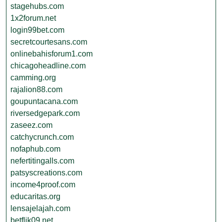
stagehubs.com
1x2forum.net
login99bet.com
secretcourtesans.com
onlinebahisforum1.com
chicagoheadline.com
camming.org
rajalion88.com
goupuntacana.com
riversedgepark.com
zaseez.com
catchycrunch.com
nofaphub.com
nefertitingalls.com
patsyscreations.com
income4proof.com
educaritas.org
lensajelajah.com
betflik09.net