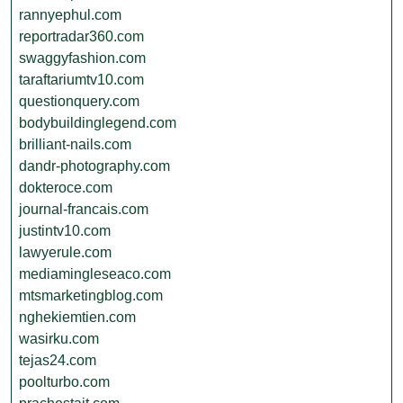
rannyephul.com
reportradar360.com
swaggyfashion.com
taraftariumtv10.com
questionquery.com
bodybuildinglegend.com
brilliant-nails.com
dandr-photography.com
dokteroce.com
journal-francais.com
justintv10.com
lawyerule.com
mediamingleseaco.com
mtsmarketingblog.com
nghekiemtien.com
wasirku.com
tejas24.com
poolturbo.com