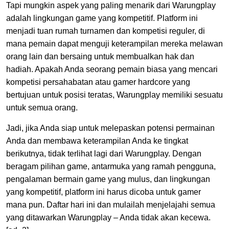
Tapi mungkin aspek yang paling menarik dari Warungplay
adalah lingkungan game yang kompetitif. Platform ini
menjadi tuan rumah turnamen dan kompetisi reguler, di
mana pemain dapat menguji keterampilan mereka melawan
orang lain dan bersaing untuk membualkan hak dan
hadiah. Apakah Anda seorang pemain biasa yang mencari
kompetisi persahabatan atau gamer hardcore yang
bertujuan untuk posisi teratas, Warungplay memiliki sesuatu
untuk semua orang.
Jadi, jika Anda siap untuk melepaskan potensi permainan
Anda dan membawa keterampilan Anda ke tingkat
berikutnya, tidak terlihat lagi dari Warungplay. Dengan
beragam pilihan game, antarmuka yang ramah pengguna,
pengalaman bermain game yang mulus, dan lingkungan
yang kompetitif, platform ini harus dicoba untuk gamer
mana pun. Daftar hari ini dan mulailah menjelajahi semua
yang ditawarkan Warungplay – Anda tidak akan kecewa.