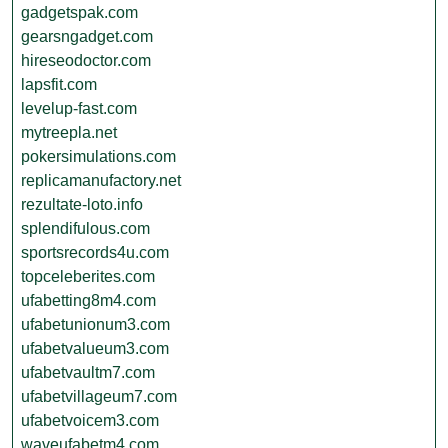
gadgetspak.com
gearsngadget.com
hireseodoctor.com
lapsfit.com
levelup-fast.com
mytreepla.net
pokersimulations.com
replicamanufactory.net
rezultate-loto.info
splendifulous.com
sportsrecords4u.com
topceleberites.com
ufabetting8m4.com
ufabetunionum3.com
ufabetvalueum3.com
ufabetvaultm7.com
ufabetvillageum7.com
ufabetvoicem3.com
waveufabetm4.com