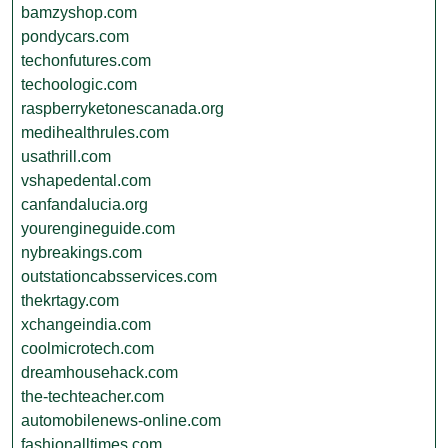
bamzyshop.com
pondycars.com
techonfutures.com
techoologic.com
raspberryketonescanada.org
medihealthrules.com
usathrill.com
vshapedental.com
canfandalucia.org
yourengineguide.com
nybreakings.com
outstationcabsservices.com
thekrtagy.com
xchangeindia.com
coolmicrotech.com
dreamhousehack.com
the-techteacher.com
automobilenews-online.com
fashionalltimes.com