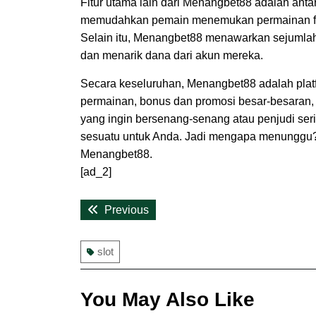
Fitur utama lain dari Menangbet88 adalah ant
memudahkan pemain menemukan permainan fav
Selain itu, Menangbet88 menawarkan sejumla
dan menarik dana dari akun mereka.
Secara keseluruhan, Menangbet88 adalah pla
permainan, bonus dan promosi besar-besaran,
yang ingin bersenang-senang atau penjudi s
sesuatu untuk Anda. Jadi mengapa menunggu? B
Menangbet88.
[ad_2]
Post
Previous
Previous
navigation
post:
slot
You May Also Like