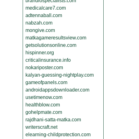
brandiospecialists.com
medicalcare7.com
adtennaball.com
nabzah.com
mongive.com
matkagameresultsview.com
getsolutionsonline.com
hispinner.org
criticalinsurance.info
nokariposter.com
kalyan-guessing-nightplay.com
gameofpanels.com
androidappsdownloader.com
usetimenow.com
healthblow.com
gohelpmate.com
rajdhani-satta-matka.com
writerscraft.net
elearning-childprotection.com