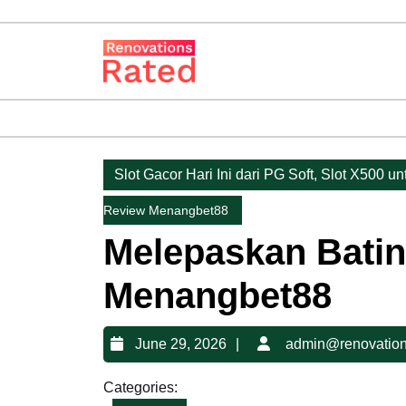
Skip
to
content
Skip
to
content
Slot Gacor Hari Ini dari PG Soft, Slot X500 
Review Menangbet88
Melepaskan Batin
Menangbet88
June
June 29, 2026
admin@renovation
29,
2026
Categories: