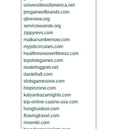
universitiesofamerica.net
progameofbrands.com
qbreview.org
servicewueste.org
zippyrevs.com
matkanumbernow.com
myjobcirculars.com
healthmoreoverfitness.com
topslotxgames.com
routerloggnet.net
dantella6.com
slotsgamesone.com
hispinzone.com
kalyanbazarnights.com
top-online-casino-usa.com
honghuidoor.com
flowingtravel.com
nineniki.com