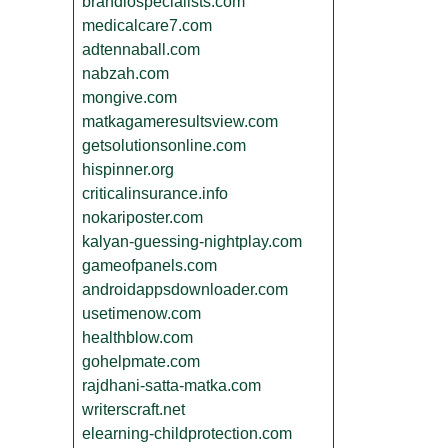
brandiospecialists.com
medicalcare7.com
adtennaball.com
nabzah.com
mongive.com
matkagameresultsview.com
getsolutionsonline.com
hispinner.org
criticalinsurance.info
nokariposter.com
kalyan-guessing-nightplay.com
gameofpanels.com
androidappsdownloader.com
usetimenow.com
healthblow.com
gohelpmate.com
rajdhani-satta-matka.com
writerscraft.net
elearning-childprotection.com