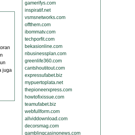
gamerifys.com
inspiratif.net
vsmsnetworks.com
offthem.com
ibommatv.com
Dari
techporfit.com
Klasik
bekasionline.com
toran
hingga
nbusinessplan.com
an
Kreatif:
greenlife360.com
mun
Menjelajahi
cantshoutitout.com
 juga
Menu
expressufabet.biz
di
mypuertoplata.net
thepioneerxpress.com
Burgerslot
howtofixissue.com
teamufabet.biz
webfullform.com
allviddownload.com
decorsmag.com
gamblingcasinonews.com