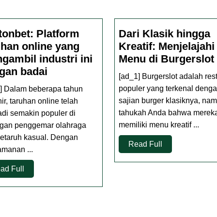
tonbet: Platform
Dari Klasik hingga
uhan online yang
Kreatif: Menjelajahi
gambil industri ini
Menu di Burgerslot
Kratonbet:
gan badai
[ad_1] Burgerslot adalah res
Platform
populer yang terkenal deng
] Dalam beberapa tahun
taruhan
sajian burger klasiknya, na
hir, taruhan online telah
online
tahukah Anda bahwa mereka
di semakin populer di
yang
memiliki menu kreatif ...
ngan penggemar olahraga
mengambil
etaruh kasual. Dengan
Read
Read Full
industri
manan ...
Full
ini
Read
ad Full
dengan
Full
badai