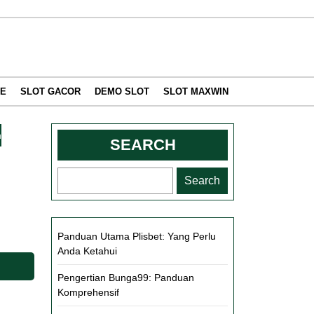
E
SLOT GACOR
DEMO SLOT
SLOT MAXWIN
n
SEARCH
Search
Panduan Utama Plisbet: Yang Perlu
Anda Ketahui
Pengertian Bunga99: Panduan
Komprehensif