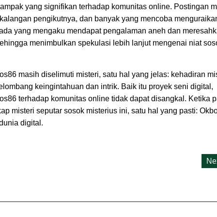
dampak yang signifikan terhadap komunitas online. Postingan 
di kalangan pengikutnya, dan banyak yang mencoba menguraika
an ada yang mengaku mendapat pengalaman aneh dan meresah
sehingga menimbulkan spekulasi lebih lanjut mengenai niat sos
86 masih diselimuti misteri, satu hal yang jelas: kehadiran mi
mbang keingintahuan dan intrik. Baik itu proyek seni digital,
s86 terhadap komunitas online tidak dapat disangkal. Ketika p
 misteri seputar sosok misterius ini, satu hal yang pasti: Okb
unia digital.
Ne