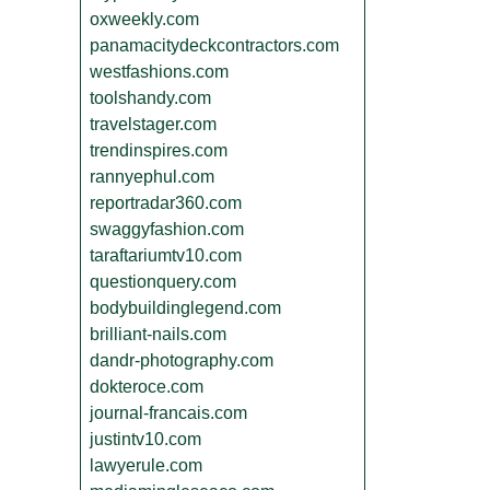
oxweekly.com
panamacitydeckcontractors.com
westfashions.com
toolshandy.com
travelstager.com
trendinspires.com
rannyephul.com
reportradar360.com
swaggyfashion.com
taraftariumtv10.com
questionquery.com
bodybuildinglegend.com
brilliant-nails.com
dandr-photography.com
dokteroce.com
journal-francais.com
justintv10.com
lawyerule.com