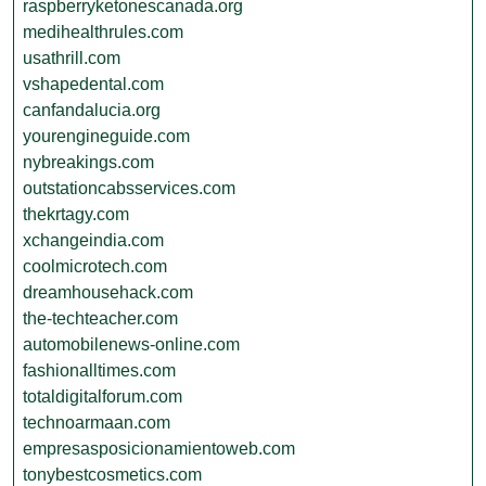
raspberryketonescanada.org
medihealthrules.com
usathrill.com
vshapedental.com
canfandalucia.org
yourengineguide.com
nybreakings.com
outstationcabsservices.com
thekrtagy.com
xchangeindia.com
coolmicrotech.com
dreamhousehack.com
the-techteacher.com
automobilenews-online.com
fashionalltimes.com
totaldigitalforum.com
technoarmaan.com
empresasposicionamientoweb.com
tonybestcosmetics.com