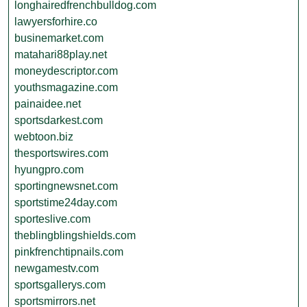
longhairedfrenchbulldog.com
lawyersforhire.co
businemarket.com
matahari88play.net
moneydescriptor.com
youthsmagazine.com
painaidee.net
sportsdarkest.com
webtoon.biz
thesportswires.com
hyungpro.com
sportingnewsnet.com
sportstime24day.com
sporteslive.com
theblingblingshields.com
pinkfrenchtipnails.com
newgamestv.com
sportsgallerys.com
sportsmirrors.net