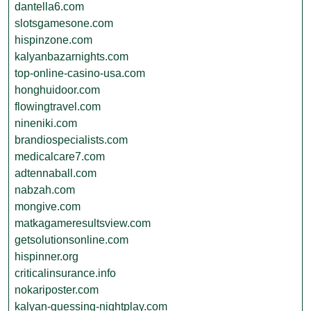
dantella6.com
slotsgamesone.com
hispinzone.com
kalyanbazarnights.com
top-online-casino-usa.com
honghuidoor.com
flowingtravel.com
nineniki.com
brandiospecialists.com
medicalcare7.com
adtennaball.com
nabzah.com
mongive.com
matkagameresultsview.com
getsolutionsonline.com
hispinner.org
criticalinsurance.info
nokariposter.com
kalyan-guessing-nightplay.com