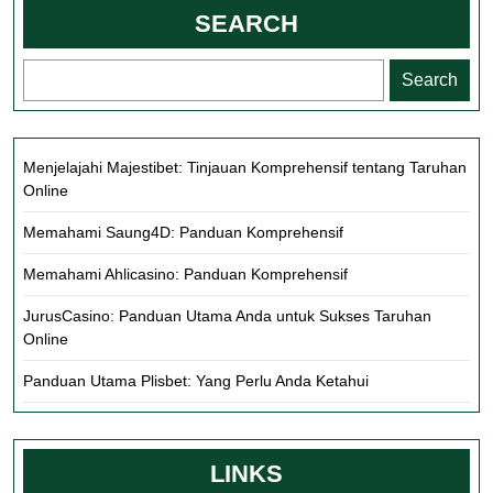
SEARCH
Search
Menjelajahi Majestibet: Tinjauan Komprehensif tentang Taruhan
Online
Memahami Saung4D: Panduan Komprehensif
Memahami Ahlicasino: Panduan Komprehensif
JurusCasino: Panduan Utama Anda untuk Sukses Taruhan
Online
Panduan Utama Plisbet: Yang Perlu Anda Ketahui
LINKS