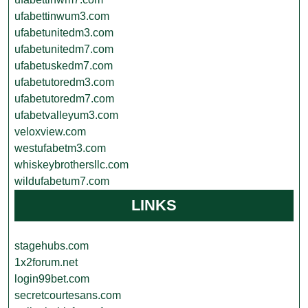
ufabettinwum3.com
ufabetunitedm3.com
ufabetunitedm7.com
ufabetuskedm7.com
ufabetutoredm3.com
ufabetutoredm7.com
ufabetvalleyum3.com
veloxview.com
westufabetm3.com
whiskeybrothersllc.com
wildufabetum7.com
LINKS
stagehubs.com
1x2forum.net
login99bet.com
secretcourtesans.com