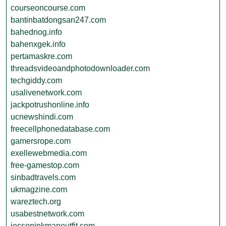
courseoncourse.com
bantinbatdongsan247.com
bahednog.info
bahenxgek.info
pertamaskre.com
threadsvideoandphotodownloader.com
techgiddy.com
usalivenetwork.com
jackpotrushonline.info
ucnewshindi.com
freecellphonedatabase.com
gamersrope.com
exellewebmedia.com
free-gamestop.com
sinbadtravels.com
ukmagzine.com
wareztech.org
usabestnetwork.com
jessepinkmanoutfit.com