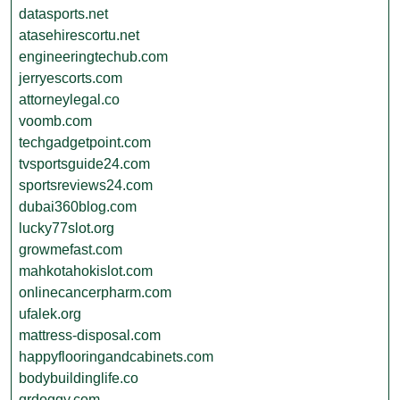
datasports.net
atasehirescortu.net
engineeringtechub.com
jerryescorts.com
attorneylegal.co
voomb.com
techgadgetpoint.com
tvsportsguide24.com
sportsreviews24.com
dubai360blog.com
lucky77slot.org
growmefast.com
mahkotahokislot.com
onlinecancerpharm.com
ufalek.org
mattress-disposal.com
happyflooringandcabinets.com
bodybuildinglife.co
qrdoggy.com