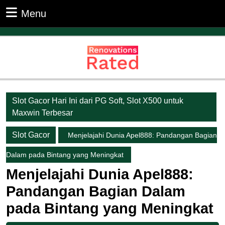
Skip
Menu
Menu
to
content
Skip
to
content
Slot Gacor Hari Ini dari PG Soft, Slot X500 untuk
Maxwin Terbesar
Slot Gacor
Menjelajahi Dunia Apel888: Pandangan Bagian
Dalam pada Bintang yang Meningkat
Menjelajahi Dunia Apel888:
Pandangan Bagian Dalam
pada Bintang yang Meningkat