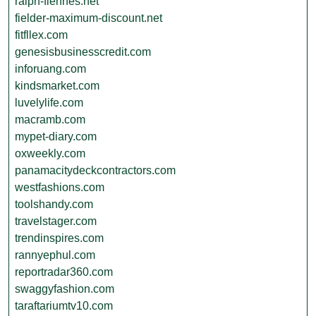
ralph-fiennes.net
fielder-maximum-discount.net
fitfllex.com
genesisbusinesscredit.com
inforuang.com
kindsmarket.com
luvelylife.com
macramb.com
mypet-diary.com
oxweekly.com
panamacitydeckcontractors.com
westfashions.com
toolshandy.com
travelstager.com
trendinspires.com
rannyephul.com
reportradar360.com
swaggyfashion.com
taraftariumtv10.com