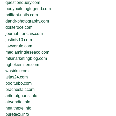
questionquery.com
bodybuildinglegend.com
brilliant-nails.com
dandr-photography.com
dokteroce.com
journal-francais.com
justintv10.com
lawyerule.com
mediamingleseaco.com
mtsmarketingblog.com
nghekiemtien.com
wasirku.com
tejas24.com
poolturbo.com
prachestait.com
artforafghans.info
airvendio.info
healthexe.info
puretecx.info