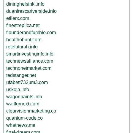
dininghelsinki.info
duanfrescariverside.info
etilerx.com
finestreplica.net
flounderandfumble.com
healthohunt.com
retefuturah.info
smartinvestinginfo.info
technewsalliance.com
technonetmarket.com
tedstanger.net
ufabett732um3.com
uskola.info
wagonpaints.info
waitfornext.com
clearvisionmarketing.co
quantum-code.co
whatnews.me
final-dream.com