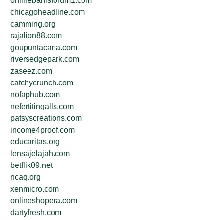
onlinebahisforum1.com
chicagoheadline.com
camming.org
rajalion88.com
goupuntacana.com
riversedgepark.com
zaseez.com
catchycrunch.com
nofaphub.com
nefertitingalls.com
patsyscreations.com
income4proof.com
educaritas.org
lensajelajah.com
betflik09.net
ncaq.org
xenmicro.com
onlineshopera.com
dartyfresh.com