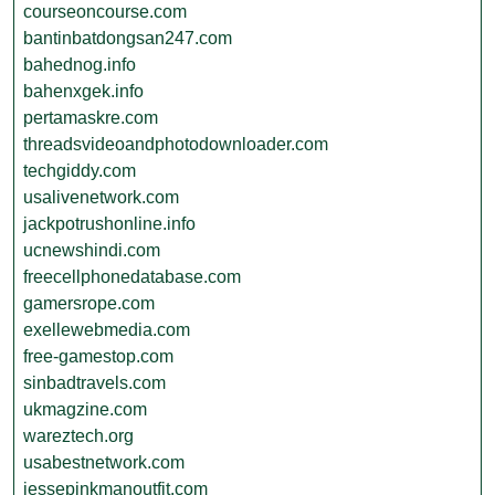
courseoncourse.com
bantinbatdongsan247.com
bahednog.info
bahenxgek.info
pertamaskre.com
threadsvideoandphotodownloader.com
techgiddy.com
usalivenetwork.com
jackpotrushonline.info
ucnewshindi.com
freecellphonedatabase.com
gamersrope.com
exellewebmedia.com
free-gamestop.com
sinbadtravels.com
ukmagzine.com
wareztech.org
usabestnetwork.com
jessepinkmanoutfit.com