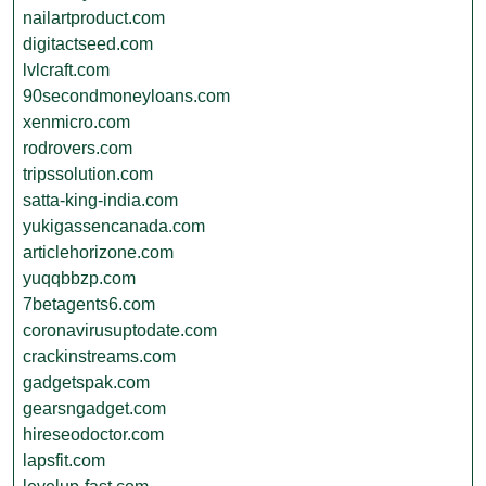
nailartproduct.com
digitactseed.com
lvlcraft.com
90secondmoneyloans.com
xenmicro.com
rodrovers.com
tripssolution.com
satta-king-india.com
yukigassencanada.com
articlehorizone.com
yuqqbbzp.com
7betagents6.com
coronavirusuptodate.com
crackinstreams.com
gadgetspak.com
gearsngadget.com
hireseodoctor.com
lapsfit.com