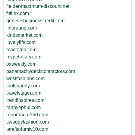
fielder-maximum-discount.net
fitfllex.com
genesisbusinesscredit.com
inforuang.com
kindsmarket.com
luvelylife.com
macramb.com
mypet-diary.com
oxweekly.com
panamacitydeckcontractors.com
westfashions.com
toolshandy.com
travelstager.com
trendinspires.com
rannyephul.com
reportradar360.com
swaggyfashion.com
taraftariumtv10.com