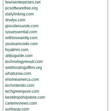
lewisenterprises.net
pcsoftwarefree.org
dailylinking.com
dnafyx.com
giocolenuvole.com
iyouessential.com
withloveamity.com
youlearncode.com
fxyatirim.com
abbuguide.com
technologyresult.com
webhostingoffers.org
whatszow.com
ehomeamerca.com
techintendo.com
techgreenpure.com
bestdropshipstore.com
cartelreviews.com
surfsway.com