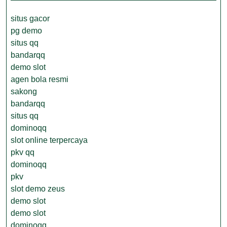
situs gacor
pg demo
situs qq
bandarqq
demo slot
agen bola resmi
sakong
bandarqq
situs qq
dominoqq
slot online terpercaya
pkv qq
dominoqq
pkv
slot demo zeus
demo slot
demo slot
dominoqq