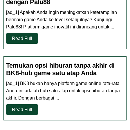
Melepaskan
dengan Palu88
Potensi
[ad_1] Apakah Anda ingin meningkatkan keterampilan
Permainan
bermain game Anda ke level selanjutnya? Kunjungi
Anda
Palu88! Platform game inovatif ini dirancang untuk ...
dengan
Read
Palu88
Read Full
Full
Temukan opsi hiburan tanpa akhir di
Temukan
BK8-hub game satu atap Anda
opsi
[ad_1] BK8 bukan hanya platform game online rata-rata
hiburan
Anda-ini adalah hub satu atap untuk opsi hiburan tanpa
tanpa
akhir. Dengan berbagai ...
akhir
Read
di
Read Full
Full
BK8-
hub