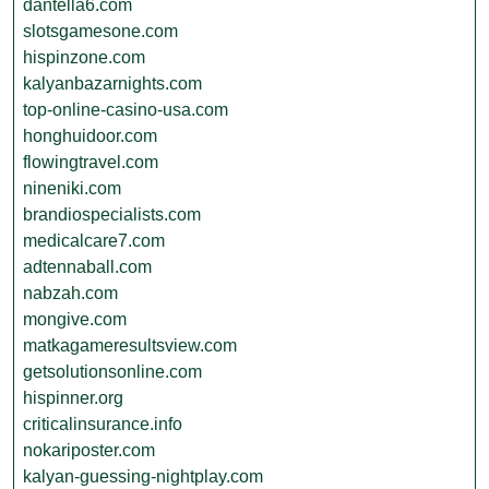
dantella6.com
slotsgamesone.com
hispinzone.com
kalyanbazarnights.com
top-online-casino-usa.com
honghuidoor.com
flowingtravel.com
nineniki.com
brandiospecialists.com
medicalcare7.com
adtennaball.com
nabzah.com
mongive.com
matkagameresultsview.com
getsolutionsonline.com
hispinner.org
criticalinsurance.info
nokariposter.com
kalyan-guessing-nightplay.com