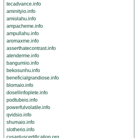
tecadvance.info
aminityio.info
amiolahu.info
ampacheme.info
ampullahu.info
aromaxme.info
asserthatecontrast.info
atenderme.info
bangumiio.info
bekosunhu.info
beneficialgrandiose.info
blomaio.info
dosellinfoplete.info
podtubeio.info
powerfulvolatile.info
qvidsio.info
shumaio.info
slotherio.info
cysapluscertification.org