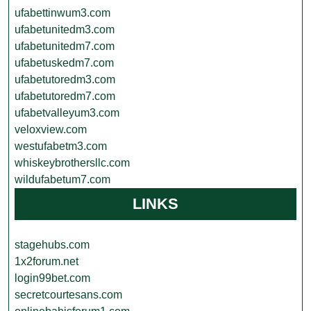
ufabettinwum3.com
ufabetunitedm3.com
ufabetunitedm7.com
ufabetuskedm7.com
ufabetutoredm3.com
ufabetutoredm7.com
ufabetvalleyum3.com
veloxview.com
westufabetm3.com
whiskeybrothersllc.com
wildufabetum7.com
LINKS
stagehubs.com
1x2forum.net
login99bet.com
secretcourtesans.com