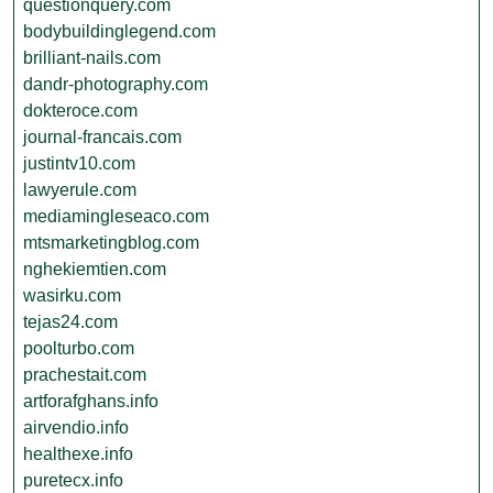
questionquery.com
bodybuildinglegend.com
brilliant-nails.com
dandr-photography.com
dokteroce.com
journal-francais.com
justintv10.com
lawyerule.com
mediamingleseaco.com
mtsmarketingblog.com
nghekiemtien.com
wasirku.com
tejas24.com
poolturbo.com
prachestait.com
artforafghans.info
airvendio.info
healthexe.info
puretecx.info