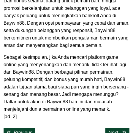
Dari bonus selamat datang untuk pemain baru hingga
promosi berkelanjutan untuk pelanggan yang loyal, ada
banyak peluang untuk meningkatkan bankroll Anda di
Baywin88. Dengan opsi pembayaran yang cepat dan aman,
serta dukungan pelanggan yang responsif, Baywin88
berkomitmen untuk memberikan pengalaman bermain yang
aman dan menyenangkan bagi semua pemain.
Sebagai kesimpulan, jika Anda mencari platform game
online yang menyenangkan dan menarik, tidak terlihat lagi
dari Baywin88. Dengan berbagai pilihan permainan,
peluang kompetitif, dan bonus yang murah hati, Baywin88
adalah tujuan utama bagi siapa pun yang ingin bersenang -
senang dan menang besar. Jadi mengapa menunggu?
Daftar untuk akun di Baywin88 hari ini dan mulailah
menjelajahi dunia permainan online yang menarik.
[ad_2]
Post
Previous
Next
Previous
Next