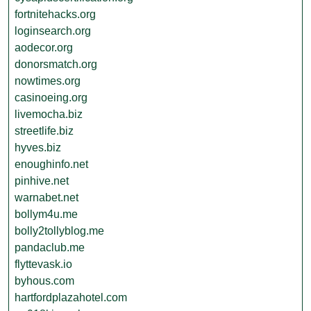
fortnitehacks.org
loginsearch.org
aodecor.org
donorsmatch.org
nowtimes.org
casinoeing.org
livemocha.biz
streetlife.biz
hyves.biz
enoughinfo.net
pinhive.net
warnabet.net
bollym4u.me
bolly2tollyblog.me
pandaclub.me
flyttevask.io
byhous.com
hartfordplazahotel.com