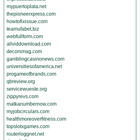
mypuertoplata.net
thepioneerxpress.com
howtofixissue.com
teamufabet.biz
webfullform.com
allviddownload.com
decorsmag.com
gamblingcasinonews.com
universitiesofamerica.net
progameofbrands.com
qbreview.org
servicewueste.org
zippyrevs.com
matkanumbernow.com
myjobcirculars.com
healthmoreoverfitness.com
topslotxgames.com
routerloggnet.net