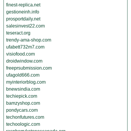
finest-replica.net
gestioneinh.info
prosportdaily.net
salesinvest22.com
teseract.org
trendy-ama-shop.com
ufabett732m7.com
visiofood.com
droidwindow.com
freeprsubmission.com
ufagold666.com
myinteriorblog.com
bnewsindia.com
techiepick.com
bamzyshop.com
pondycars.com
techonfutures.com
techoologic.com