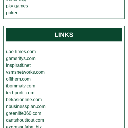
pkv games
poker
LINKS
uae-times.com
gamerifys.com
inspiratif.net
vsmsnetworks.com
offthem.com
ibommatv.com
techporfit.com
bekasionline.com
nbusinessplan.com
greenlife360.com
cantshoutitout.com
expressufabet.biz