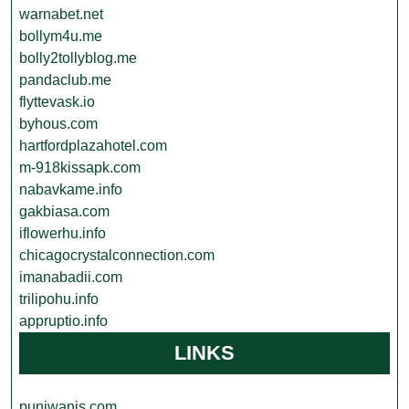
warnabet.net
bollym4u.me
bolly2tollyblog.me
pandaclub.me
flyttevask.io
byhous.com
hartfordplazahotel.com
m-918kissapk.com
nabavkame.info
gakbiasa.com
iflowerhu.info
chicagocrystalconnection.com
imanabadii.com
trilipohu.info
appruptio.info
LINKS
punjwanis.com