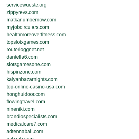
servicewueste.org
zippyrevs.com
matkanumbernow.com
myjobcirculars.com
healthmoreoverfitness.com
topslotxgames.com
routerloggnet.net
dantella6.com
slotsgamesone.com
hispinzone.com
kalyanbazarnights.com
top-online-casino-usa.com
honghuidoor.com
flowingtravel.com
nineniki.com
brandiospecialists.com
medicalcare7.com
adtennaball.com
nabzah.com