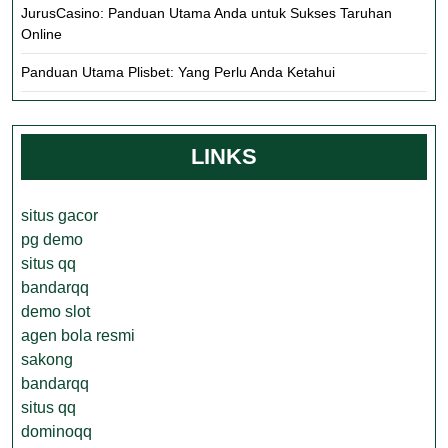
JurusCasino: Panduan Utama Anda untuk Sukses Taruhan
Online
Panduan Utama Plisbet: Yang Perlu Anda Ketahui
LINKS
situs gacor
pg demo
situs qq
bandarqq
demo slot
agen bola resmi
sakong
bandarqq
situs qq
dominoqq