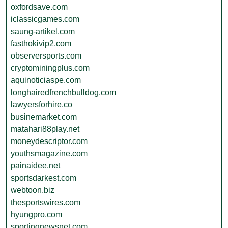
oxfordsave.com
iclassicgames.com
saung-artikel.com
fasthokivip2.com
observersports.com
cryptominingplus.com
aquinoticiaspe.com
longhairedfrenchbulldog.com
lawyersforhire.co
businemarket.com
matahari88play.net
moneydescriptor.com
youthsmagazine.com
painaidee.net
sportsdarkest.com
webtoon.biz
thesportswires.com
hyungpro.com
sportingnewsnet.com