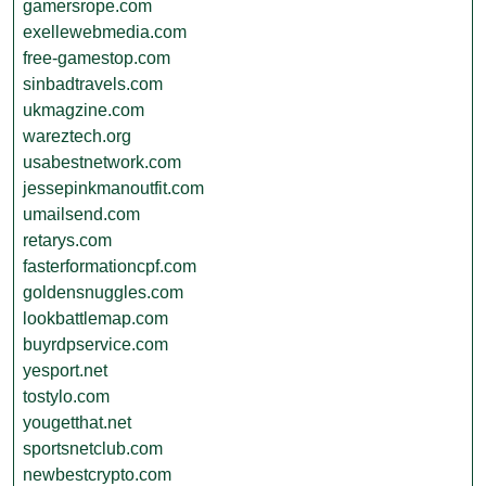
gamersrope.com
exellewebmedia.com
free-gamestop.com
sinbadtravels.com
ukmagzine.com
wareztech.org
usabestnetwork.com
jessepinkmanoutfit.com
umailsend.com
retarys.com
fasterformationcpf.com
goldensnuggles.com
lookbattlemap.com
buyrdpservice.com
yesport.net
tostylo.com
yougetthat.net
sportsnetclub.com
newbestcrypto.com