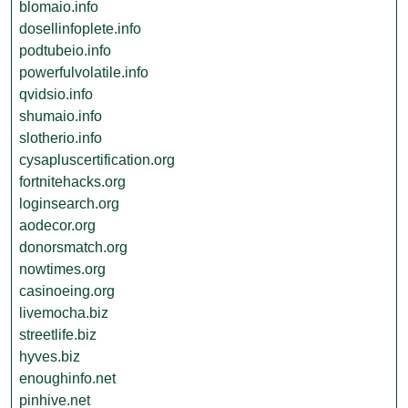
blomaio.info
dosellinfoplete.info
podtubeio.info
powerfulvolatile.info
qvidsio.info
shumaio.info
slotherio.info
cysapluscertification.org
fortnitehacks.org
loginsearch.org
aodecor.org
donorsmatch.org
nowtimes.org
casinoeing.org
livemocha.biz
streetlife.biz
hyves.biz
enoughinfo.net
pinhive.net