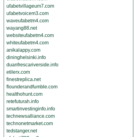
ufabetvillageum7.com
ufabetvoicem3.com
waveufabetm4.com
wayang88.net
websiteufabetm4.com
whiteufabetm4.com
anikalappy.com
dininghelsinki.info
duanfrescariverside.info
etilerx.com
finestreplica.net
flounderandfumble.com
healthohunt.com
retefuturah.info
smartinvestinginfo.info
technewsalliance.com
technonetmarket.com
tedstanger.net