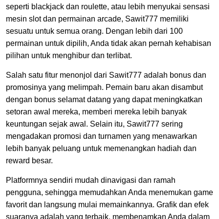
seperti blackjack dan roulette, atau lebih menyukai sensasi
mesin slot dan permainan arcade, Sawit777 memiliki
sesuatu untuk semua orang. Dengan lebih dari 100
permainan untuk dipilih, Anda tidak akan pernah kehabisan
pilihan untuk menghibur dan terlibat.
Salah satu fitur menonjol dari Sawit777 adalah bonus dan
promosinya yang melimpah. Pemain baru akan disambut
dengan bonus selamat datang yang dapat meningkatkan
setoran awal mereka, memberi mereka lebih banyak
keuntungan sejak awal. Selain itu, Sawit777 sering
mengadakan promosi dan turnamen yang menawarkan
lebih banyak peluang untuk memenangkan hadiah dan
reward besar.
Platformnya sendiri mudah dinavigasi dan ramah
pengguna, sehingga memudahkan Anda menemukan game
favorit dan langsung mulai memainkannya. Grafik dan efek
suaranya adalah yang terbaik, membenamkan Anda dalam