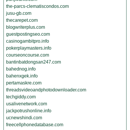
the-parcs-clematiscondos.com
jusu-gb.com
thecarepet.com
blogwriterplus.com
guestpostingseo.com
casinogambitpro.info
pokerplaymasters.info
courseoncourse.com
bantinbatdongsan247.com
bahednog.info
bahenxgek.info
pertamaskre.com
threadsvideoandphotodownloader.com
techgiddy.com
usalivenetwork.com
jackpotrushonline.info
ucnewshindi.com
freecellphonedatabase.com