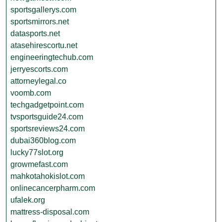
sportsgallerys.com
sportsmirrors.net
datasports.net
atasehirescortu.net
engineeringtechub.com
jerryescorts.com
attorneylegal.co
voomb.com
techgadgetpoint.com
tvsportsguide24.com
sportsreviews24.com
dubai360blog.com
lucky77slot.org
growmefast.com
mahkotahokislot.com
onlinecancerpharm.com
ufalek.org
mattress-disposal.com