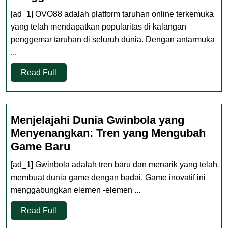
Platform
[ad_1] OVO88 adalah platform taruhan online terkemuka
Terbaik
yang telah mendapatkan popularitas di kalangan
untuk
penggemar taruhan di seluruh dunia. Dengan antarmuka
Penggemar
...
Taruhan
Read
Read Full
Online
Full
Menjelajahi Dunia Gwinbola yang
Menyenangkan: Tren yang Mengubah
Menjelajahi
Game Baru
Dunia
[ad_1] Gwinbola adalah tren baru dan menarik yang telah
Gwinbola
membuat dunia game dengan badai. Game inovatif ini
yang
menggabungkan elemen -elemen ...
Menyenangkan:
Read
Tren
Read Full
Full
yang