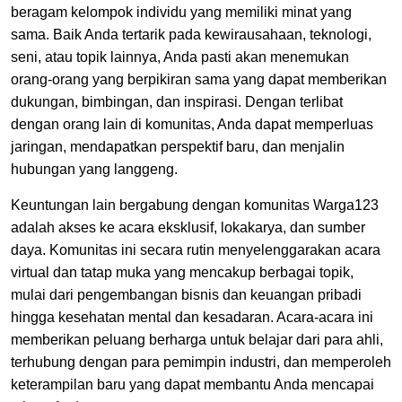
beragam kelompok individu yang memiliki minat yang
sama. Baik Anda tertarik pada kewirausahaan, teknologi,
seni, atau topik lainnya, Anda pasti akan menemukan
orang-orang yang berpikiran sama yang dapat memberikan
dukungan, bimbingan, dan inspirasi. Dengan terlibat
dengan orang lain di komunitas, Anda dapat memperluas
jaringan, mendapatkan perspektif baru, dan menjalin
hubungan yang langgeng.
Keuntungan lain bergabung dengan komunitas Warga123
adalah akses ke acara eksklusif, lokakarya, dan sumber
daya. Komunitas ini secara rutin menyelenggarakan acara
virtual dan tatap muka yang mencakup berbagai topik,
mulai dari pengembangan bisnis dan keuangan pribadi
hingga kesehatan mental dan kesadaran. Acara-acara ini
memberikan peluang berharga untuk belajar dari para ahli,
terhubung dengan para pemimpin industri, dan memperoleh
keterampilan baru yang dapat membantu Anda mencapai