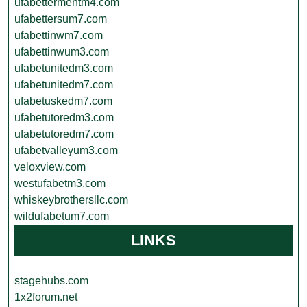
ufabettermentm4.com
ufabettersum7.com
ufabettinwm7.com
ufabettinwum3.com
ufabetunitedm3.com
ufabetunitedm7.com
ufabetuskedm7.com
ufabetutoredm3.com
ufabetutoredm7.com
ufabetvalleyum3.com
veloxview.com
westufabetm3.com
whiskeybrothersllc.com
wildufabetum7.com
LINKS
stagehubs.com
1x2forum.net