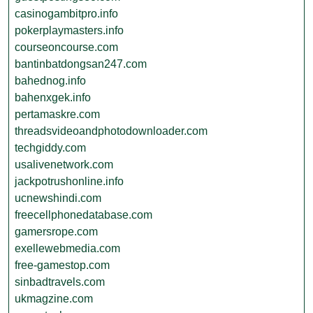
casinogambitpro.info
pokerplaymasters.info
courseoncourse.com
bantinbatdongsan247.com
bahednog.info
bahenxgek.info
pertamaskre.com
threadsvideoandphotodownloader.com
techgiddy.com
usalivenetwork.com
jackpotrushonline.info
ucnewshindi.com
freecellphonedatabase.com
gamersrope.com
exellewebmedia.com
free-gamestop.com
sinbadtravels.com
ukmagzine.com