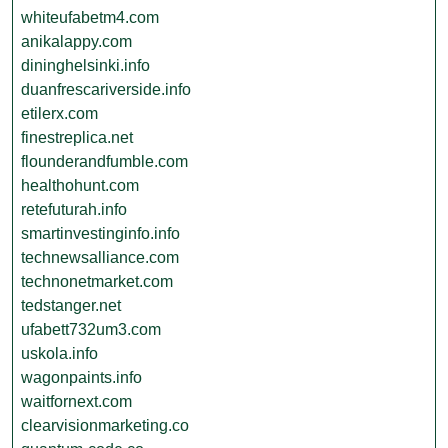
whiteufabetm4.com
anikalappy.com
dininghelsinki.info
duanfrescariverside.info
etilerx.com
finestreplica.net
flounderandfumble.com
healthohunt.com
retefuturah.info
smartinvestinginfo.info
technewsalliance.com
technonetmarket.com
tedstanger.net
ufabett732um3.com
uskola.info
wagonpaints.info
waitfornext.com
clearvisionmarketing.co