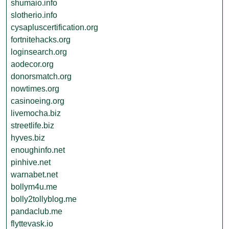
shumaio.info
slotherio.info
cysapluscertification.org
fortnitehacks.org
loginsearch.org
aodecor.org
donorsmatch.org
nowtimes.org
casinoeing.org
livemocha.biz
streetlife.biz
hyves.biz
enoughinfo.net
pinhive.net
warnabet.net
bollym4u.me
bolly2tollyblog.me
pandaclub.me
flyttevask.io