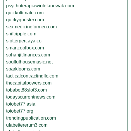
psychoterapiawioletanowak.com
quickultimate.com
quirkyquester.com
sexmedicineformen.com
shiftripple.com
slotterpercaya.co
smartcoolbox.com
sohanjitfinances.com
soulfulhousemusic.net
sparklooms.com
tacticalcontractingllc.com
thecapitalpowers.com
tobabet88slot3.com
todayscurrentnews.com
totobet77.asia
totobet77.org
trendingpublication.com
ufabettererum3.com