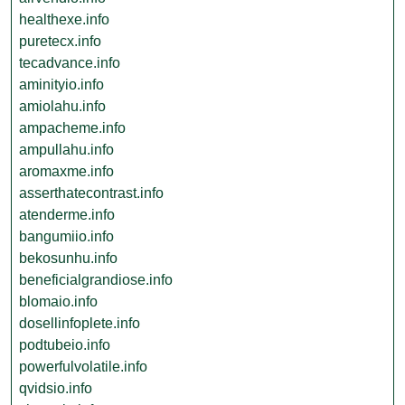
healthexe.info
puretecx.info
tecadvance.info
aminityio.info
amiolahu.info
ampacheme.info
ampullahu.info
aromaxme.info
asserthatecontrast.info
atenderme.info
bangumiio.info
bekosunhu.info
beneficialgrandiose.info
blomaio.info
dosellinfoplete.info
podtubeio.info
powerfulvolatile.info
qvidsio.info