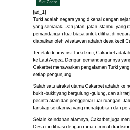
Slot Gacor
[ad_1]
Turki adalah negara yang dikenal dengan se
yang semarak. Dari jalan -jalan Istanbul yang
pemandangan luar biasa untuk dilihat di nega
diabaikan oleh wisatawan adalah desa kecil C
Terletak di provinsi Turki Izmir, Cakarbet a
ke Laut Aegea. Dengan pemandangannya yang 
Cakarbet menawarkan pengalaman Turki yang u
setiap pengunjung.
Salah satu atraksi utama Cakarbet adalah keind
bukit -bukit yang bergulung -gulung, dan air 
pecinta alam dan penggemar luar ruangan. Ja
lanskap sekitarnya yang menakjubkan dan perai
Selain keindahan alamnya, Cakarbet juga meru
Desa ini dihiasi dengan rumah -rumah tradision