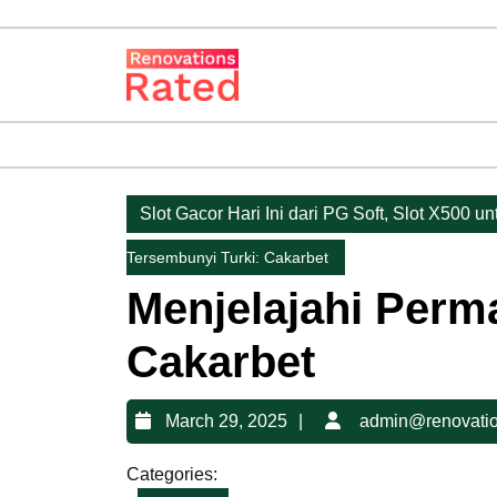
Skip
to
content
Skip
to
content
Slot Gacor Hari Ini dari PG Soft, Slot X500 
Tersembunyi Turki: Cakarbet
Menjelajahi Perm
Cakarbet
March
March 29, 2025
admin@renovatio
29,
2025
Categories: