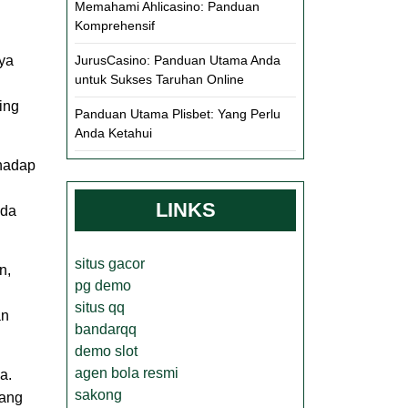
Memahami Ahlicasino: Panduan
Komprehensif
ya
JurusCasino: Panduan Utama Anda
untuk Sukses Taruhan Online
ing
Panduan Utama Plisbet: Yang Perlu
Anda Ketahui
ghadap
LINKS
ada
situs gacor
n,
pg demo
situs qq
an
bandarqq
demo slot
agen bola resmi
a.
sakong
yang