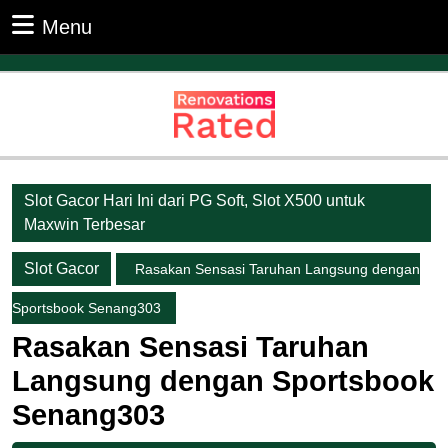
Skip
Menu
Menu
to
content
Skip
to
content
Slot Gacor Hari Ini dari PG Soft, Slot X500 untuk
Maxwin Terbesar
Slot Gacor
Rasakan Sensasi Taruhan Langsung dengan
Sportsbook Senang303
Rasakan Sensasi Taruhan
Langsung dengan Sportsbook
Senang303