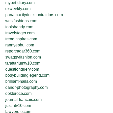
mypet-diary.com
oxweekly.com
panamacitydeckcontractors.com
westfashions.com
toolshandy.com
travelstager.com
trendinspires.com
rannyephul.com
reportradar360.com
swaggyfashion.com
taraftariumtv10.com
questionquery.com
bodybuildinglegend.com
brilliant-nails.com
dandr-photography.com
dokteroce.com
journal-francais.com
justintv10.com
lawyerule.com