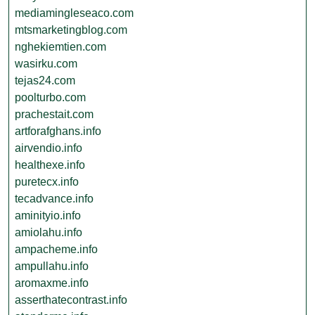
mediamingleseaco.com
mtsmarketingblog.com
nghekiemtien.com
wasirku.com
tejas24.com
poolturbo.com
prachestait.com
artforafghans.info
airvendio.info
healthexe.info
puretecx.info
tecadvance.info
aminityio.info
amiolahu.info
ampacheme.info
ampullahu.info
aromaxme.info
asserthatecontrast.info