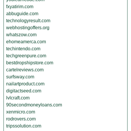
fxyatirim.com
abbuguide.com
technologyresult.com
webhostingoffers.org
whatszow.com
ehomeamerca.com
techintendo.com
techgreenpure.com
bestdropshipstore.com
cartelreviews.com
surfsway.com
nailartproduct.com
digitactseed.com
lvlcraft.com
90secondmoneyloans.com
xenmicro.com
rodrovers.com
tripssolution.com