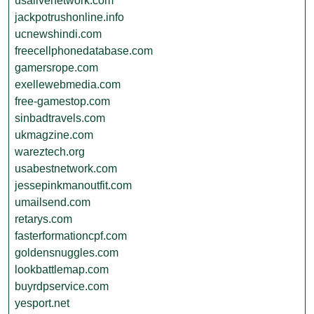
usalivenetwork.com
jackpotrushonline.info
ucnewshindi.com
freecellphonedatabase.com
gamersrope.com
exellewebmedia.com
free-gamestop.com
sinbadtravels.com
ukmagzine.com
wareztech.org
usabestnetwork.com
jessepinkmanoutfit.com
umailsend.com
retarys.com
fasterformationcpf.com
goldensnuggles.com
lookbattlemap.com
buyrdpservice.com
yesport.net