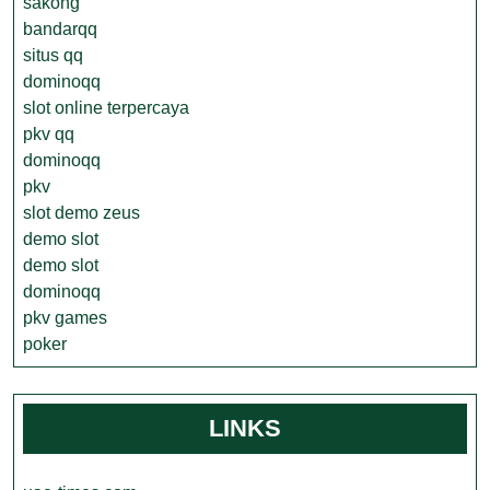
sakong
bandarqq
situs qq
dominoqq
slot online terpercaya
pkv qq
dominoqq
pkv
slot demo zeus
demo slot
demo slot
dominoqq
pkv games
poker
LINKS