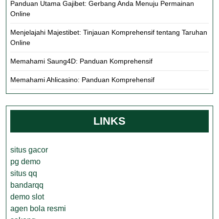
Panduan Utama Gajibet: Gerbang Anda Menuju Permainan
Online
Menjelajahi Majestibet: Tinjauan Komprehensif tentang Taruhan
Online
Memahami Saung4D: Panduan Komprehensif
Memahami Ahlicasino: Panduan Komprehensif
LINKS
situs gacor
pg demo
situs qq
bandarqq
demo slot
agen bola resmi