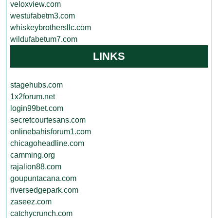
veloxview.com
westufabetm3.com
whiskeybrothersllc.com
wildufabetum7.com
LINKS
stagehubs.com
1x2forum.net
login99bet.com
secretcourtesans.com
onlinebahisforum1.com
chicagoheadline.com
camming.org
rajalion88.com
goupuntacana.com
riversedgepark.com
zaseez.com
catchycrunch.com