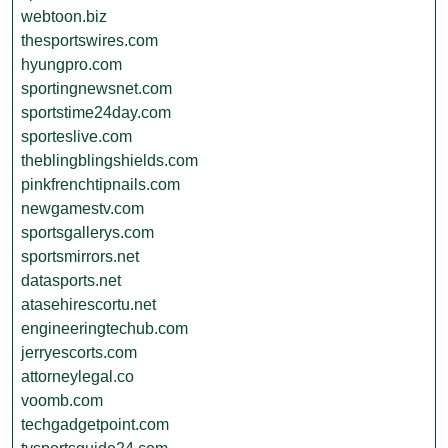
webtoon.biz
thesportswires.com
hyungpro.com
sportingnewsnet.com
sportstime24day.com
sporteslive.com
theblingblingshields.com
pinkfrenchtipnails.com
newgamestv.com
sportsgallerys.com
sportsmirrors.net
datasports.net
atasehirescortu.net
engineeringtechub.com
jerryescorts.com
attorneylegal.co
voomb.com
techgadgetpoint.com