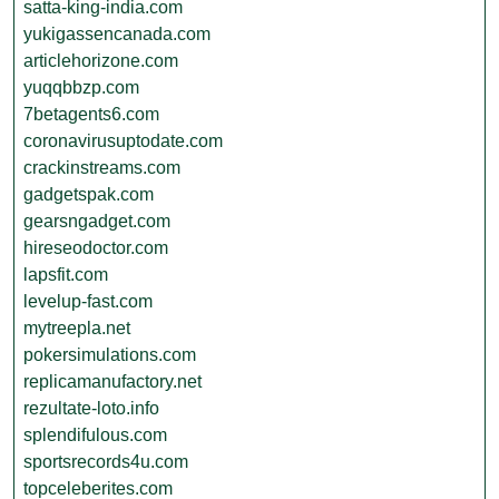
satta-king-india.com
yukigassencanada.com
articlehorizone.com
yuqqbbzp.com
7betagents6.com
coronavirusuptodate.com
crackinstreams.com
gadgetspak.com
gearsngadget.com
hireseodoctor.com
lapsfit.com
levelup-fast.com
mytreepla.net
pokersimulations.com
replicamanufactory.net
rezultate-loto.info
splendifulous.com
sportsrecords4u.com
topceleberites.com