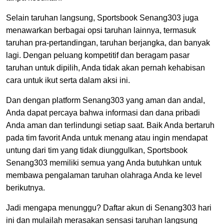
Selain taruhan langsung, Sportsbook Senang303 juga
menawarkan berbagai opsi taruhan lainnya, termasuk
taruhan pra-pertandingan, taruhan berjangka, dan banyak
lagi. Dengan peluang kompetitif dan beragam pasar
taruhan untuk dipilih, Anda tidak akan pernah kehabisan
cara untuk ikut serta dalam aksi ini.
Dan dengan platform Senang303 yang aman dan andal,
Anda dapat percaya bahwa informasi dan dana pribadi
Anda aman dan terlindungi setiap saat. Baik Anda bertaruh
pada tim favorit Anda untuk menang atau ingin mendapat
untung dari tim yang tidak diunggulkan, Sportsbook
Senang303 memiliki semua yang Anda butuhkan untuk
membawa pengalaman taruhan olahraga Anda ke level
berikutnya.
Jadi mengapa menunggu? Daftar akun di Senang303 hari
ini dan mulailah merasakan sensasi taruhan langsung