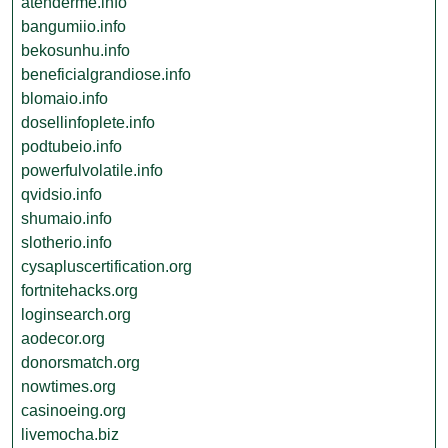
atenderme.info
bangumiio.info
bekosunhu.info
beneficialgrandiose.info
blomaio.info
dosellinfoplete.info
podtubeio.info
powerfulvolatile.info
qvidsio.info
shumaio.info
slotherio.info
cysapluscertification.org
fortnitehacks.org
loginsearch.org
aodecor.org
donorsmatch.org
nowtimes.org
casinoeing.org
livemocha.biz