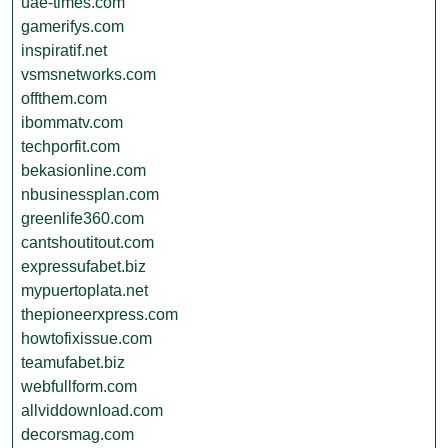
uae-times.com
gamerifys.com
inspiratif.net
vsmsnetworks.com
offthem.com
ibommatv.com
techporfit.com
bekasionline.com
nbusinessplan.com
greenlife360.com
cantshoutitout.com
expressufabet.biz
mypuertoplata.net
thepioneerxpress.com
howtofixissue.com
teamufabet.biz
webfullform.com
allviddownload.com
decorsmag.com