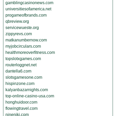
gamblingcasinonews.com
universitiesofamerica.net
progameofbrands.com
qbreview.org
servicewueste.org
zippyrevs.com
matkanumbernow.com
myjobcirculars.com
healthmoreoverfitness.com
topslotxgames.com
routerloggnet.net
dantella6.com
slotsgamesone.com
hispinzone.com
kalyanbazarnights.com
top-online-casino-usa.com
honghuidoor.com
flowingtravel.com
nineniki.com