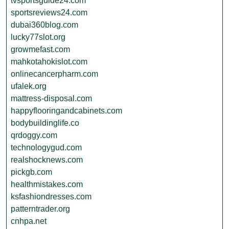
tvsportsguide24.com
sportsreviews24.com
dubai360blog.com
lucky77slot.org
growmefast.com
mahkotahokislot.com
onlinecancerpharm.com
ufalek.org
mattress-disposal.com
happyflooringandcabinets.com
bodybuildinglife.co
qrdoggy.com
technologygud.com
realshocknews.com
pickgb.com
healthmistakes.com
ksfashiondresses.com
patterntrader.org
cnhpa.net